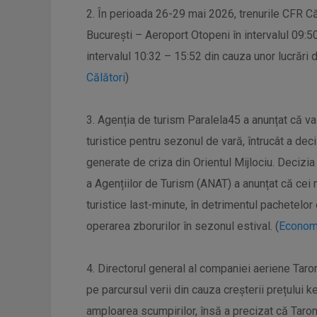
2. În perioada 26-29 mai 2026, trenurile CFR Căl
București – Aeroport Otopeni în intervalul 09:5
intervalul 10:32 – 15:52 din cauza unor lucrări 
Călători
)
3. Agenția de turism Paralela45 a anunțat că va
turistice pentru sezonul de vară, întrucât a dec
generate de criza din Orientul Mijlociu. Decizia
a Agențiilor de Turism (ANAT) a anunțat că cei 
turistice last-minute, în detrimentul pachetelor
operarea zborurilor în sezonul estival. (
Econom
4. Directorul general al companiei aeriene Taro
pe parcursul verii din cauza creșterii prețului 
amploarea scumpirilor, însă a precizat că Taro