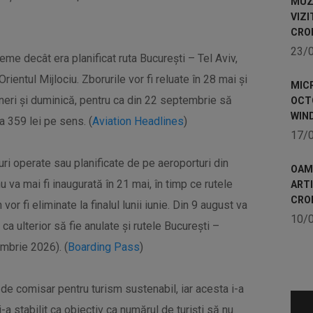
MUZE
VIZI
CRO
23/
me decât era planificat ruta București – Tel Aviv,
Orientul Mijlociu. Zborurile vor fi reluate în 28 mai și
MICR
 vineri și duminică, pentru ca din 22 septembrie să
OCTO
WIN
a 359 lei pe sens. (
Aviation Headlines
)
17/
ri operate sau planificate de pe aeroporturi din
OAME
 va mai fi inaugurată în 21 mai, în timp ce rutele
ART
CRO
r fi eliminate la finalul lunii iunie. Din 9 august va
10/
u ca ulterior să fie anulate și rutele București –
mbrie 2026). (
Boarding Pass
)
l de comisar pentru turism sustenabil, iar acesta i-a
-a stabilit ca obiectiv ca numărul de turiști să nu