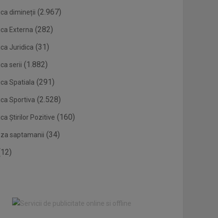
(2.967)
ca dimineții
(282)
ica Externa
(31)
ca Juridica
(1.882)
ca serii
(291)
ica Spatiala
(2.528)
ica Sportiva
(160)
ca Știrilor Pozitive
(34)
eza saptamanii
12)