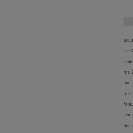
augu
iulie
iuni
mai 
april
mart
febr
ianu
dece