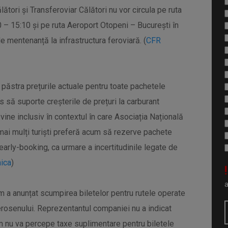
ători și Transferoviar Călători nu vor circula pe ruta
0 – 15:10 și pe ruta Aeroport Otopeni – București în
de mentenanță la infrastructura feroviară. (
CFR
 păstra prețurile actuale pentru toate pachetele
is să suporte creșterile de prețuri la carburant
 vine inclusiv în contextul în care Asociația Națională
mai mulți turiști preferă acum să rezerve pachete
 early-booking, ca urmare a incertitudinile legate de
ica
)
!
m a anunțat scumpirea biletelor pentru rutele operate
kerosenului. Reprezentantul companiei nu a indicat
m nu va percepe taxe suplimentare pentru biletele