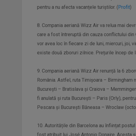
pentru a nu afecta vacanțele turiștilor. (
Profit
)
8. Compania aeriană Wizz Air va relua mai devre
care a fost întreruptă din cauza conflictului din 
vor avea loc în fiecare zi de luni, miercuri, joi,
existe două zboruri zilnice. Prețurile încep de l
9. Compania aeriană Wizz Air renunță la 6 zboru
România. Astfel, ruta Timișoara – Birmingham nu
București – Bratislava și Craiova – Memmingen vo
fi anulată și ruta București – Paris (Orly), pentr
Pescara și București Băneasa – Wroclaw (octo
10. Autoritățile din Barcelona au înființat postu
fost atribuit lui José Antonio Donaire. Acesta și