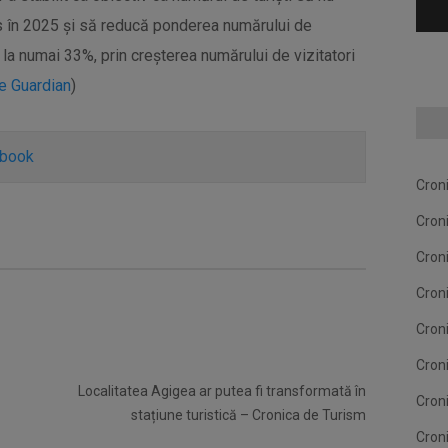
s în 2025 și să reducă ponderea numărului de
t la numai 33%, prin creșterea numărului de vizitatori
e Guardian
)
ebook
Cron
Cron
Cron
Cron
Cron
Cron
Localitatea Agigea ar putea fi transformată în
Cron
stațiune turistică – Cronica de Turism
Cron