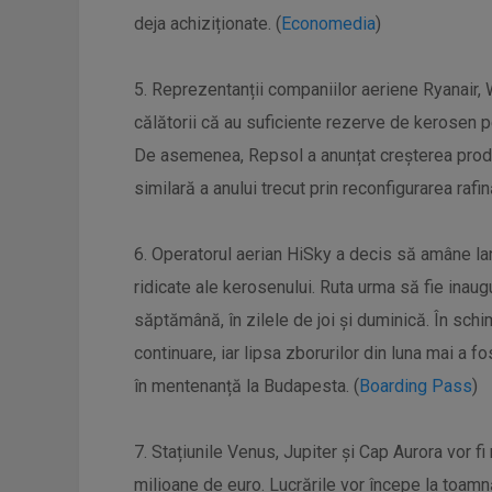
deja achiziționate. (
Economedia
)
5. Reprezentanții companiilor aeriene Ryanair, W
călătorii că au suficiente rezerve de kerosen p
De asemenea, Repsol a anunțat creșterea prod
similară a anului trecut prin reconfigurarea rafină
6. Operatorul aerian HiSky a decis să amâne la
ridicate ale kerosenului. Ruta urma să fie inaug
săptămână, în zilele de joi și duminică. În schi
continuare, iar lipsa zborurilor din luna mai a 
în mentenanță la Budapesta. (
Boarding Pass
)
7. Stațiunile Venus, Jupiter și Cap Aurora vor fi
milioane de euro. Lucrările vor începe la toamnă