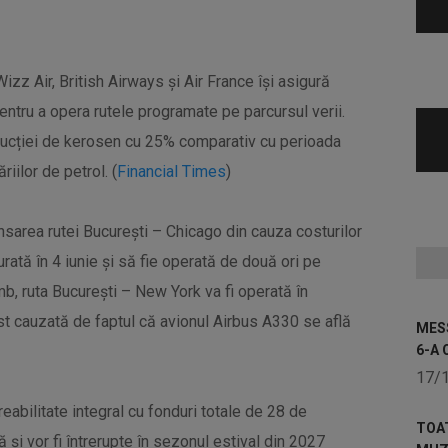
izz Air, British Airways și Air France își asigură
entru a opera rutele programate pe parcursul verii.
ucției de kerosen cu 25% comparativ cu perioada
riilor de petrol. (
Financial Times
)
nsarea rutei București – Chicago din cauza costurilor
urată în 4 iunie și să fie operată de două ori pe
mb, ruta București – New York va fi operată în
fost cauzată de faptul că avionul Airbus A330 se află
MESS
6-A 
17/
 reabilitate integral cu fonduri totale de 28 de
TOA
 și vor fi întrerupte în sezonul estival din 2027