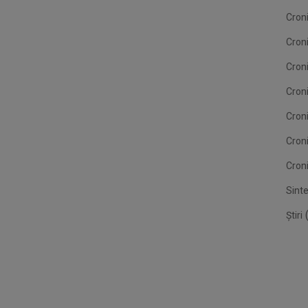
Croni
Cron
Croni
Croni
Cron
Cron
Croni
Sint
(
Știri