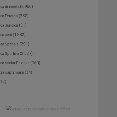
(2.966)
ca dimineții
(282)
ica Externa
(31)
ca Juridica
(1.882)
ca serii
(291)
ica Spatiala
(2.527)
ica Sportiva
(160)
ca Știrilor Pozitive
(34)
eza saptamanii
12)