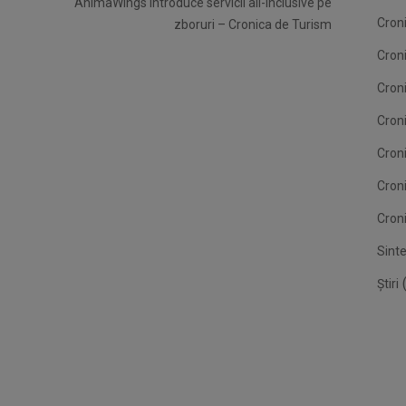
AnimaWings introduce servicii all-inclusive pe
Croni
zboruri – Cronica de Turism
Cron
Croni
Croni
Cron
Cron
Croni
Sint
(
Știri