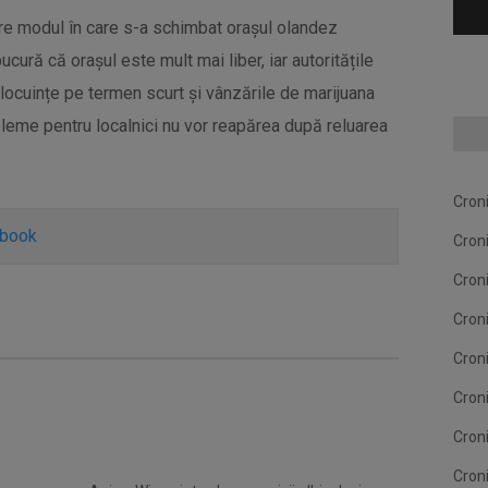
re modul în care s-a schimbat orașul olandez
ură că orașul este mult mai liber, iar autoritățile
 locuințe pe termen scurt și vânzările de marijuana
obleme pentru localnici nu vor reapărea după reluarea
Cron
ebook
Cron
Cron
Cron
Cron
Cron
Cron
Cron