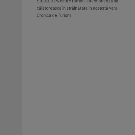
Studiu: 37% dintre români intenționează să
călătorească în străinătate în această vară –
Cronica de Turism