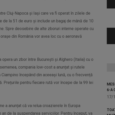
tre Cluj-Napoca și Iași care va fi operat în zilele de
cepe de la 51 de euro și include un bagaj de mână de 10
me. Spre deosebire de alte zboruri interne operate cu
i orașe din România vor avea loc cu o aeronavă
a opera un zbor între București și Alghero (Italia) cu o
semenea, compania low-cost a anunțat și rutele
iampino începând din aceeași lună, cu o frecvență
. Prețurile pentru fiecare rută vor începe de la 99 lei
MESS
6-A 
17/
ne a anunțat că va relua croazierele în Europa
TOA
 an de la suspendarea serviciilor. Pentru început, va