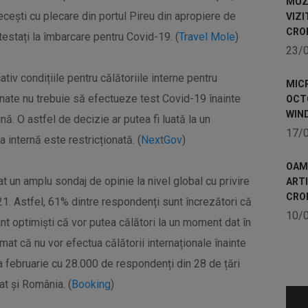
MUZE
recești cu plecare din portul Pireu din apropiere de
VIZI
CRO
 testați la îmbarcare pentru Covid-19. (
Travel Mole
)
23/
ativ condițiile pentru călătoriile interne pentru
MICR
nate nu trebuie să efectueze test Covid-19 înainte
OCTO
WIN
nă. O astfel de decizie ar putea fi luată la un
17/
 internă este restricționată. (
NextGov
)
OAME
t un amplu sondaj de opinie la nivel global cu privire
ART
CRO
2021. Astfel, 61% dintre respondenți sunt încrezători că
10/
unt optimiști că vor putea călători la un moment dat în
mat că nu vor efectua călătorii internaționale înainte
na februarie cu 28.000 de respondenți din 28 de țări
at și România. (
Booking
)