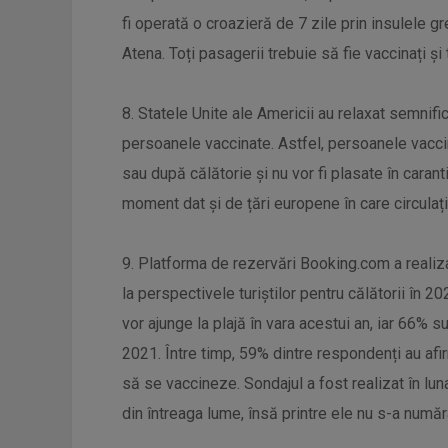
fi operată o croazieră de 7 zile prin insulele g
Atena. Toți pasagerii trebuie să fie vaccinați și
8. Statele Unite ale Americii au relaxat semnific
persoanele vaccinate. Astfel, persoanele vacci
sau după călătorie și nu vor fi plasate în caranti
moment dat și de țări europene în care circulația
9. Platforma de rezervări Booking.com a realiza
la perspectivele turiștilor pentru călătorii în 
vor ajunge la plajă în vara acestui an, iar 66% s
2021. Între timp, 59% dintre respondenți au afir
să se vaccineze. Sondajul a fost realizat în lu
din întreaga lume, însă printre ele nu s-a număr