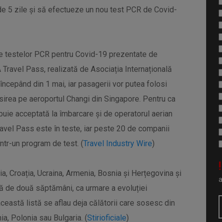
 de 5 zile și să efectueze un nou test PCR de Covid-
le testelor PCR pentru Covid-19 prezentate de
A Travel Pass, realizată de Asociația Internațională
începând din 1 mai, iar pasagerii vor putea folosi
 sosirea pe aeroportul Changi din Singapore. Pentru ca
ebuie acceptată la îmbarcare și de operatorul aerian
Travel Pass este în teste, iar peste 20 de companii
într-un program de test. (
Travel Industry Wire
)
!
, Croația, Ucraina, Armenia, Bosnia și Herțegovina și
dă de două săptămâni, ca urmare a evoluției
eastă listă se aflau deja călătorii care sosesc din
ia, Polonia sau Bulgaria. (
Stirioficiale
)