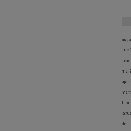
augu
iulie
iuni
mai 
april
mart
febr
ianu
dece