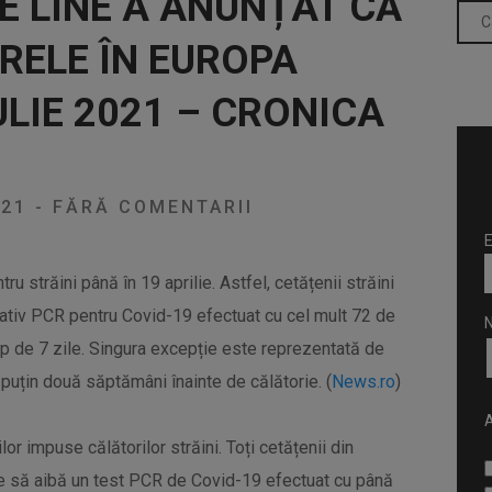
 LINE A ANUNȚAT CĂ
RELE ÎN EUROPA
ULIE 2021 – CRONICA
021
-
FĂRĂ COMENTARII
E
tru străini până în 19 aprilie. Astfel, cetățenii străini
gativ PCR pentru Covid-19 efectuat cu cel mult 72 de
imp de 7 zile. Singura excepție este reprezentată de
l puțin două săptămâni înainte de călătorie. (
News.ro
)
A
iilor impuse călătorilor străini. Toți cetățenii din
ie să aibă un test PCR de Covid-19 efectuat cu până