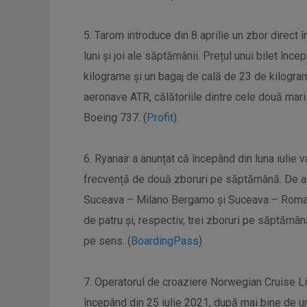
5. Tarom introduce din 8 aprilie un zbor direct în
luni și joi ale săptămânii. Prețul unui bilet în
kilograme și un bagaj de cală de 23 de kilogra
aeronave ATR, călătoriile dintre cele două mar
Boeing 737. (
Profit
)
6. Ryanair a anunțat că începând din luna iulie v
frecvență de două zboruri pe săptămână. De a
Suceava – Milano Bergamo și Suceava – Roma C
de patru și, respectiv, trei zboruri pe săptămână
pe sens. (
BoardingPass
)
7. Operatorul de croaziere Norwegian Cruise Li
începând din 25 iulie 2021, după mai bine de un