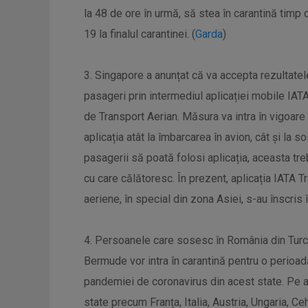
la 48 de ore în urmă, să stea în carantină timp
19 la finalul carantinei. (
Garda
)
3. Singapore a anunțat că va accepta rezultate
pasageri prin intermediul aplicației mobile IAT
de Transport Aerian. Măsura va intra în vigoare 
aplicația atât la îmbarcarea în avion, cât și la
pasagerii să poată folosi aplicația, aceasta tr
cu care călătoresc. În prezent, aplicația IATA 
aeriene, în special din zona Asiei, s-au înscris 
4. Persoanele care sosesc în România din Turcia
Bermude vor intra în carantină pentru o perioa
pandemiei de coronavirus din acest state. Pe ac
state precum Franța, Italia, Austria, Ungaria, Ceh