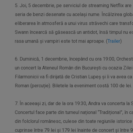
5. Joi, 5 decembrie, pe serviciul de streaming Netflix are
seria de benzi desenate cu același nume. Încălzirea global
eliberarea în atmosferă a unui virus străvechi care trans
Swann încearcă să găsească un antidot, însă timpul nu est
rasa umană și vampiri este tot mai aproape. (
Trailer
)
6. Duminică, 1 decembrie, începând cu ora 19:00, Orchestr
un concert la Ateneul Român din București cu ocazia Zile
Filarmonicii va fi dirijată de Cristian Lupeș și îi va avea c
Roman (percuție). Biletele la eveniment costă 100 de lei. 
7. În aceeași zi, dar de la ora 19:30, Andra va concerta la
Concertul face parte din turneul național “Tradițional”, în
din folclorul românesc, culese din toate regiunile istorice al
cuprinse între 79 lei și 179 lei înainte de concert și între 99