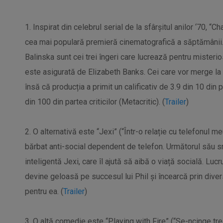
1. Inspirat din celebrul serial de la sfârșitul anilor ‘70, “Ch
cea mai populară premieră cinematografică a săptămânii. 
Balinska sunt cei trei îngeri care lucrează pentru misteri
este asigurată de Elizabeth Banks. Cei care vor merge la 
însă că producția a primit un calificativ de 3.9 din 10 din
din 100 din partea criticilor (Metacritic). (
Trailer
)
2. O alternativă este “Jexi” (“Într-o relație cu telefonul 
bărbat anti-social dependent de telefon. Următorul său s
inteligentă Jexi, care îl ajută să aibă o viață socială. Lu
devine geloasă pe succesul lui Phil și încearcă prin div
pentru ea. (
Trailer
)
3. O altă comedie este “Playing with Fire” (“Se-ncinge tre