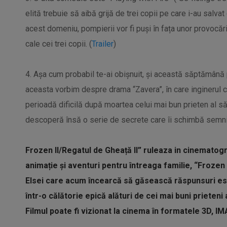
elită trebuie să aibă grijă de trei copii pe care i-au salvat
acest domeniu, pompierii vor fi puși în fața unor provocăr
cale cei trei copii. (
Trailer
)
4. Așa cum probabil te-ai obișnuit, și această săptămână
aceasta vorbim despre drama “Zavera”, în care inginerul c
perioadă dificilă după moartea celui mai bun prieten al să
descoperă însă o serie de secrete care îi schimbă semnif
Frozen II/Regatul de Gheață II” ruleaza in cinematog
animație și aventuri pentru întreaga familie, “Frozen 
Elsei care acum încearcă să găsească răspunsuri ese
într-o călătorie epică alături de cei mai buni prieteni 
Filmul poate fi vizionat la cinema în formatele 3D, IMA