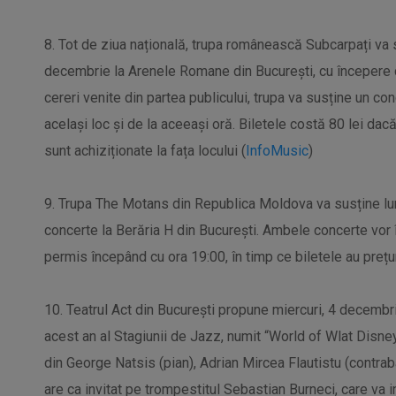
8. Tot de ziua națională, trupa românească Subcarpați va 
decembrie la Arenele Romane din București, cu începere 
cereri venite din partea publicului, trupa va susține un co
același loc și de la aceeași oră. Biletele costă 80 lei dac
sunt achiziționate la fața locului (
InfoMusic
)
9. Trupa The Motans din Republica Moldova va susține lun
concerte la Berăria H din București. Ambele concerte vor 
permis începând cu ora 19:00, în timp ce biletele au prețuri 
10. Teatrul Act din București propune miercuri, 4 decembrie
acest an al Stagiunii de Jazz, numit “World of Wlat Disne
din George Natsis (pian), Adrian Mircea Flautistu (contrab
are ca invitat pe trompestitul Sebastian Burneci, care va 