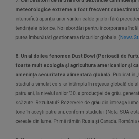
7. Cercetătorii de la Stanford dezvăluie că influența
meteorologice extreme a fost frecvent subestimată
intensifică apariția unor vânturi calde și ploi fără preced
tendințele istorice. Noi abordări pentru încorporarea încăl
putea îmbunătăți gestionarea riscurilor globale. (
News.St
8. Un al doilea fenomen Dust Bowl (Perioadă de furtu
foarte mult ecologia și agricultura americanilor și ca
amenința securitatea alimentară globală.
Publicat în 
studiul a simulat ce s-ar întâmpla în rețeaua globală de 
patru ani, la nivelul anilor ’30, a producției de grâu, genera
scăzute. Rezultatul? Rezervele de grâu din întreaga lum
tone în acești patru ani, conform studiului. (Nota: SUA est
cereale din lume. Primii rămân Rusia și Canada. România o