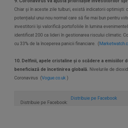
9. Coronavirus va ajusta prioritățile investitorilor sp
Chiar și în aceste zile tulburi, există indicatorii optimiști
potențialul unui nou normal care să fie mai bun pentru vii
investitorii își valorifică portofoliile în lumina evenimen
identificat 200 ca lideri în gestionarea riscului climatic
cu 33% de la începerea panicii financiare. (
Marketwatch.
10. Delfinii, apele cristaline și o scădere a emisiilo
beneficiază de încetinirea globală.
Nivelurile de dioxi
Coronavirus (
Vogue.co.uk
)
Distribuie pe Facebook
Distribuie pe Facebook: