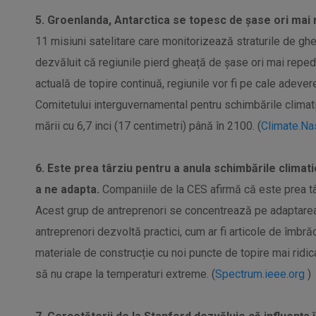
5. Groenlanda, Antarctica se topesc de șase ori mai r
11 misiuni satelitare care monitorizează straturile de ghe
dezvăluit că regiunile pierd gheață de șase ori mai reped
actuală de topire continuă, regiunile vor fi pe cale adeve
Comitetului interguvernamental pentru schimbările climati
mării cu 6,7 inci (17 centimetri) până în 2100. (
Climate.Na
6. Este prea târziu pentru a anula schimbările clima
a ne adapta.
Companiile de la CES afirmă că este prea târ
Acest grup de antreprenori se concentrează pe adaptarea
antreprenori dezvoltă practici, cum ar fi articole de îmb
materiale de construcție cu noi puncte de topire mai ridica
să nu crape la temperaturi extreme. (
Spectrum.ieee.org
)