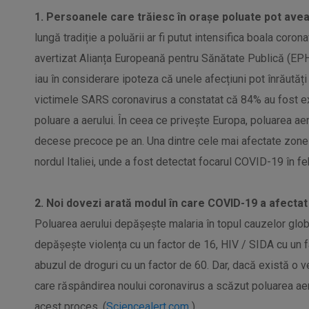
1. Persoanele care trăiesc în orașe poluate pot ave
lungă tradiție a poluării ar fi putut intensifica boala coro
avertizat Alianța Europeană pentru Sănătate Publică (EPH
iau în considerare ipoteza că unele afecțiuni pot înrăutăți
victimele SARS coronavirus a constatat că 84% au fost ex
poluare a aerului. În ceea ce privește Europa, poluarea ae
decese precoce pe an. Una dintre cele mai afectate zone
nordul Italiei, unde a fost detectat focarul COVID-19 în feb
2. Noi dovezi arată modul în care COVID-19 a afectat 
Poluarea aerului depășește malaria în topul cauzelor glo
depășește violența cu un factor de 16, HIV / SIDA cu un fac
abuzul de droguri cu un factor de 60. Dar, dacă există o 
care răspândirea noului coronavirus a scăzut poluarea aerulu
acest proces. (
Sciencealert.com
)