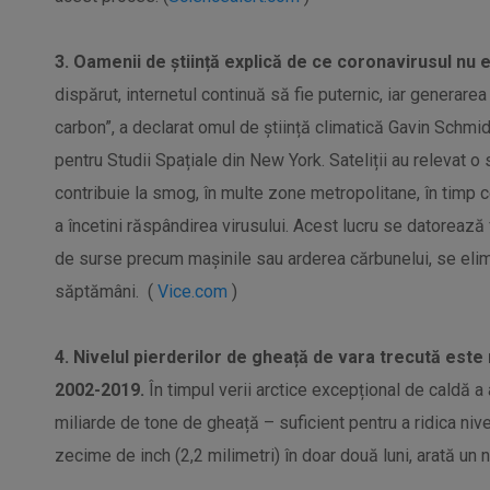
3. Oamenii de știință explică de ce coronavirusul nu 
dispărut, internetul continuă să fie puternic, iar generare
carbon”, a declarat omul de știință climatică Gavin Schmid
pentru Studii Spațiale din New York. Sateliții au relevat o
contribuie la smog, în multe zone metropolitane, în timp 
a încetini răspândirea virusului. Acest lucru se datorează
de surse precum mașinile sau arderea cărbunelui, se elim
săptămâni. (
Vice.com
)
4. Nivelul pierderilor de gheață de vara trecută este
2002-2019.
În timpul verii arctice excepțional de caldă a
miliarde de tone de gheață – suficient pentru a ridica nive
zecime de inch (2,2 milimetri) în doar două luni, arată un n