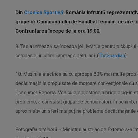
Din
Cronica Sportivă
: România înfruntă reprezentativa
grupelor Campionatului de Handbal feminin, ce are l
Confruntarea începe de la ora 19:00.
9. Tesla urmează să înceapă joi livrările pentru pickup-ul
companiei în ultimii aproape patru ani. (
TheGuardian
)
10. Mașinile electrice au cu aproape 80% mai multe proble
decât mașinile propulsate de motoare convenționale cu arde
Consumer Reports. Vehiculele electrice hibride plug-in s
probleme, a constatat grupul de consumatori. În schimb, m
aproximativ un sfert mai puține probleme decât mașinile c
Fotografia dimineții – Ministrul austriac de Externe s-a înt