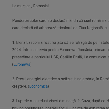
La mulți ani, România!
Ponderea celor care se declară mândri că sunt români a cre
care declară că arborează tricolorul de Ziua Naţională, c
1. Elena Lasconi a fost forțată să se retragă de pe listel
2024. Într-un interviu pentru Euronews România, primarul
președintele partidului USR, Cătălin Drulă, i-a comunicat 
(
Euronews
)
2. Prețul energiei electrice a scăzut în noiembrie, în Rom
creștere. (
Economica
)
3. Luptele s-au reluat vineri dimineață, în Gaza, după ce 
privind prelungirea încetării focului înainte de expirarea arm