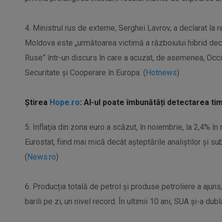
4. Ministrul rus de externe, Serghei Lavrov, a declarat l
Moldova este „următoarea victimă a războiului hibrid dec
Ruse” într-un discurs în care a acuzat, de asemenea, Occi
Securitate şi Cooperare în Europa. (
Hotnews
)
Știrea
Hope.ro
: AI-ul poate îmbunătăți detectarea tim
5. Inflaţia din zona euro a scăzut, în noiembrie, la 2,4% în 
Eurostat, fiind mai mică decât așteptările analiștilor şi 
(
News.ro
)
6. Producția totală de petrol și produse petroliere a ajuns
barili pe zi, un nivel record. În ultimii 10 ani, SUA și-a dubl