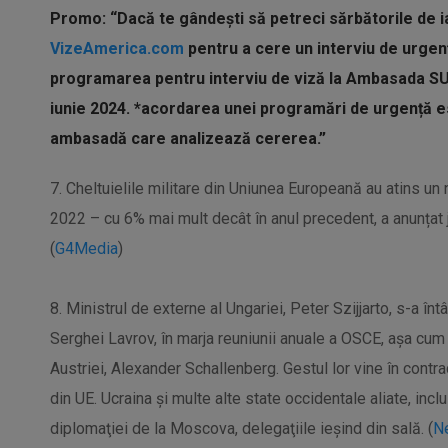
Promo: “Dacă te gândești să petreci sărbătorile de ia
VizeAmerica.com
pentru a cere un interviu de urge
programarea pentru interviu de viză la Ambasada SUA 
iunie 2024.
*acordarea unei programări de urgență este
ambasadă care analizează cererea.
”
7. Cheltuielile militare din Uniunea Europeană au atins un
2022 – cu 6% mai mult decât în anul precedent, a anunțat
(
G4Media
)
8. Ministrul de externe al Ungariei, Peter Szijjarto, s-a înt
Serghei Lavrov, în marja reuniunii anuale a OSCE, aşa cum 
Austriei, Alexander Schallenberg. Gestul lor vine în contra
din UE. Ucraina şi multe alte state occidentale aliate, inc
diplomaţiei de la Moscova, delegaţiile ieşind din sală. (
N