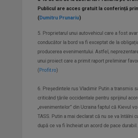
Publicul are acces gratuit la conferință prin
(
Dumitru Prunariu
)
5. Proprietarul unui autovehicul care a fost avari
conducător la bord va fi exceptat de la obligați
producerea evenimentului. Astfel, neprezentare
unui proiect care a primit raport preliminar favo
(
Profit.ro
)
6. Președintele rus Vladimir Putin a transmis s
criticând ţările occidentale pentru sprijinul acor
„evenimentelor” din Ucraina faptul că Kievul v
TASS. Putin a mai declarat că nu se va întâlni
după ce va fi încheiat un acord de pace durabil.