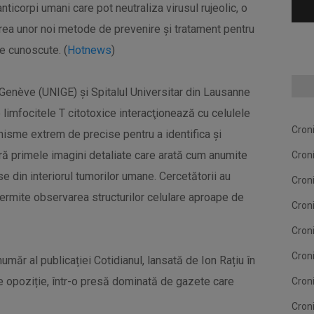
anticorpi umani care pot neutraliza virusul rujeolic, o
area unor noi metode de prevenire şi tratament pentru
e cunoscute. (
Hotnews
)
 Genève (UNIGE) şi Spitalul Universitar din Lausanne
limfocitele T citotoxice interacţionează cu celulele
Cron
isme extrem de precise pentru a identifica şi
ră primele imagini detaliate care arată cum anumite
Cron
e din interiorul tumorilor umane. Cercetătorii au
Cron
permite observarea structurilor celulare aproape de
Cron
Cron
Cron
umăr al publicației Cotidianul, lansată de Ion Rațiu în
de opoziție, într-o presă dominată de gazete care
Cron
Cron