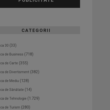
PUBLICITATE
CATEGORII
(33)
ica 30
(718)
ica de Business
(355)
ica de Carte
(382)
ica de Divertisment
(128)
ica de Mediu
(14)
ica de Sănătate
(1.729)
ica de Tehnologie
(280)
ica de Turism