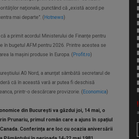
orităţilor naţionale, punctând că „există acord pe
centra mai departe”. (
Hotnews
)
 că a primit acordul Ministerului de Finanțe pentru
se în bugetul AFM pentru 2026. Printre acestea se
area la mașini produse în Europa. (
Profit.ro
)
ureștiului A0 Nord, a anunțat sâmbătă secretarul de
deră că în această vară ar putea fi deschisă
eanca, printr-o descărcare provizorie. (
Economica
)
!
onomice din București va găzdui joi, 14 mai, o
in Prunariu, primul român care a ajuns în spațiul
i Canada. Conferința are loc cu ocazia aniversării
ita Pământului în perioada 14-22 mai 1981.