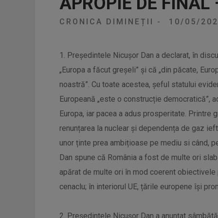
APROPIE DE FINAL 
CRONICA DIMINEȚII
-
10/05/20
1. Președintele Nicușor Dan a declarat, în discu
„Europa a făcut greșeli” și că „din păcate, Eur
noastră”. Cu toate acestea, șeful statului evid
Europeană „este o construcție democratică”, ad
Europa, iar pacea a adus prosperitate. Printre
renunțarea la nuclear și dependența de gaz ieftin
unor ținte prea ambițioase pe mediu si când, pe
Dan spune că România a fost de multe ori slabă 
apărat de multe ori în mod coerent obiectivele p
cenaclu; în interiorul UE, țările europene își pr
2. Preşedintele Nicuşor Dan a anunțat sâmbătă că