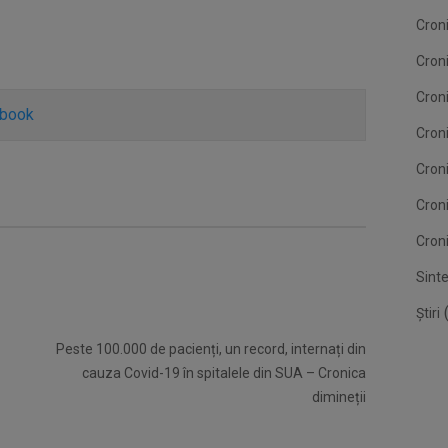
Croni
Cron
Croni
ebook
Croni
Cron
Cron
Croni
Sint
(
Știri
Peste 100.000 de pacienți, un record, internați din
cauza Covid-19 în spitalele din SUA – Cronica
dimineții