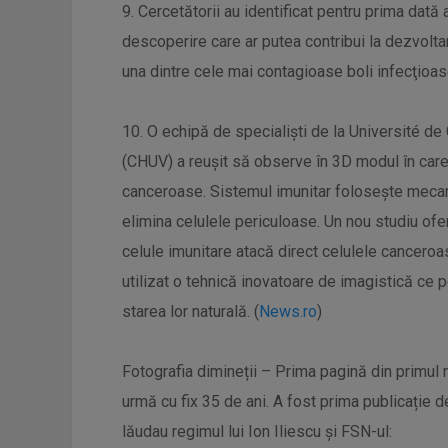
9. Cercetătorii au identificat pentru prima dată 
descoperire care ar putea contribui la dezvolt
una dintre cele mai contagioase boli infecţioas
10. O echipă de specialişti de la Université de
(CHUV) a reuşit să observe în 3D modul în care 
canceroase. Sistemul imunitar foloseşte mecan
elimina celulele periculoase. Un nou studiu ofe
celule imunitare atacă direct celulele canceroas
utilizat o tehnică inovatoare de imagistică ce 
starea lor naturală. (
News.ro
)
Fotografia dimineții – Prima pagină din primul n
urmă cu fix 35 de ani. A fost prima publicație 
lăudau regimul lui Ion Iliescu și FSN-ul: