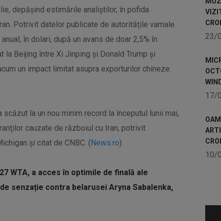
MUZE
lie, depășind estimările analiștilor, în pofida
VIZI
CRO
ran. Potrivit datelor publicate de autoritățile vamale
23/
 anual, în dolari, după un avans de doar 2,5% în
 la Beijing între Xi Jinping și Donald Trump și
MICR
cum un impact limitat asupra exporturilor chineze.
OCTO
WIN
17/
 scăzut la un nou minim record la începutul lunii mai,
OAME
ranţilor cauzate de războiul cu Iran, potrivit
ART
CRO
Michigan și citat de CNBC. (
News.ro
)
10/
 27 WTA, a acces în optimile de finală ale
s de senzație contra belarusei Aryna Sabalenka,