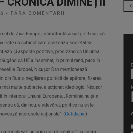
– CRONICA DIMINEȚII
26
-
FĂRĂ COMENTARII
rsul de Ziua Europei, sărbătorită anual pe 9 mai, că
opa este un subiect care divizează societatea
ențiază și aspecte pozitive, precizând că Uniunea
ăugând că UE a însemnat, în primul rând, pace în
E
 greșelile Europei, Nicușor Dan menționează
 din Rusia, neglijarea politicii de apărare, fixarea
 mai multe subiecte, a acționat ideologic. Nicușor
în interiorul Uniunii Europene: „România nu și-a
entru că, din nou, e adevărat, politica nu este
omovează interesele naționale”. (
Cotidianul
)
A
 a încheiat „un prim set de întâlniri” cu liderii