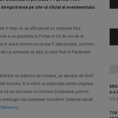
 înregistrarea pe site-ul oficial al evenimentului.
at în timp ce se afla parcat ori staționat fără
a de a se prezenta la Poliție în 24 de ore de la
a în acest termen nu va mai fi sancționată, conform
rabil și urmează să aibă și votul final în Parlament.
âmbătă că războiul din Ucraina „se apropie de final”,
dat Kievului. El a oferit ca explicaţie pentru originea
MESS
oia să se asocieze cu Uniunea Europeană, potrivit
6-A 
 cu omologul său ucrainean Volodimir Zelenski decât
17/
 (
News.ro
)
TOA