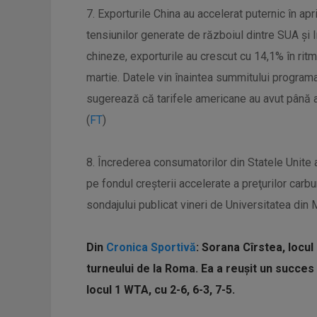
7. Exporturile China au accelerat puternic în apri
tensiunilor generate de războiul dintre SUA și I
chineze, exporturile au crescut cu 14,1% în ritm
martie. Datele vin înaintea summitului programat
sugerează că tarifele americane au avut până a
(
FT
)
8. Încrederea consumatorilor din Statele Unite a
pe fondul creşterii accelerate a preţurilor carbu
sondajului publicat vineri de Universitatea din 
Din
Cronica Sportivă
: Sorana Cîrstea, locul
turneului de la Roma. Ea a reușit un succe
locul 1 WTA, cu 2-6, 6-3, 7-5.