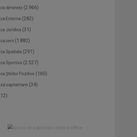
(2.966)
ca dimineții
(282)
ica Externa
(31)
ca Juridica
(1.882)
ca serii
(291)
ica Spatiala
(2.527)
ica Sportiva
(160)
ca Știrilor Pozitive
(34)
eza saptamanii
12)