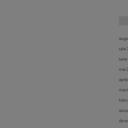
augu
iulie
iuni
mai 
april
mart
febr
ianu
dece