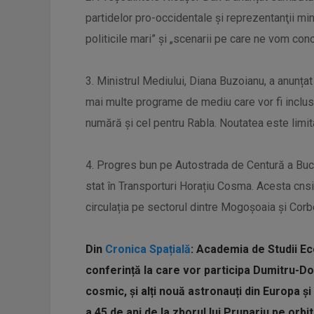
partidelor pro-occidentale şi reprezentanţii min
politicile mari” și „scenarii pe care ne vom con
3. Ministrul Mediului, Diana Buzoianu, a anunțat
mai multe programe de mediu care vor fi inclu
numără și cel pentru Rabla. Noutatea este limit
4. Progres bun pe Autostrada de Centură a Buc
stat în Transporturi Horațiu Cosma. Acesta cnsi
circulația pe sectorul dintre Mogoșoaia și Corb
Din
Cronica Spațială
: Academia de Studii Ec
conferință la care vor participa Dumitru-Dor
cosmic, și alți nouă astronauți din Europa ș
a 45 de ani de la zborul lui Prunariu pe orb