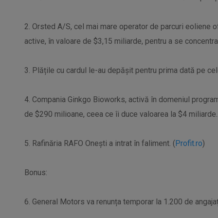
2. Orsted A/S, cel mai mare operator de parcuri eoliene of
active, în valoare de $3,15 miliarde, pentru a se concentr
3. Plățile cu cardul le-au depășit pentru prima dată pe cel
4. Compania Ginkgo Bioworks, activă în domeniul programăr
de $290 milioane, ceea ce îi duce valoarea la $4 miliarde.
5. Rafinăria RAFO Onești a intrat în faliment. (
Profit.ro
)
Bonus:
6. General Motors va renunța temporar la 1.200 de angajați