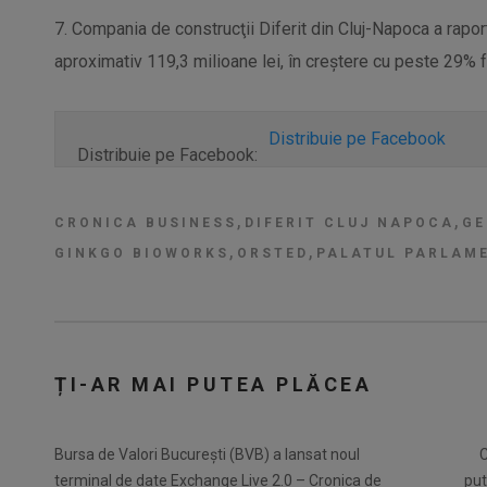
7. Compania de construcţii Diferit din Cluj-Napoca a rapor
aproximativ 119,3 milioane lei, în creştere cu peste 29% f
Distribuie pe Facebook
Distribuie pe Facebook:
,
,
CRONICA BUSINESS
DIFERIT CLUJ NAPOCA
GE
,
,
GINKGO BIOWORKS
ORSTED
PALATUL PARLAM
ȚI-AR MAI PUTEA PLĂCEA
Bursa de Valori București (BVB) a lansat noul
C
terminal de date Exchange Live 2.0 – Cronica de
put