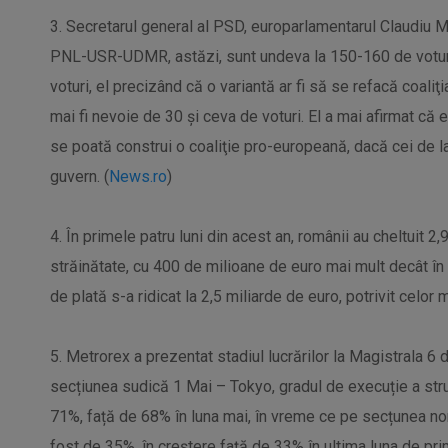
3. Secretarul general al PSD, europarlamentarul Claudiu Man
PNL-USR-UDMR, astăzi, sunt undeva la 150-160 de voturi i
voturi, el precizând că o variantă ar fi să se refacă coaliţi
mai fi nevoie de 30 şi ceva de voturi. El a mai afirmat că
se poată construi o coaliţie pro-europeană, dacă cei de 
guvern. (
News.ro
)
4. În primele patru luni din acest an, românii au cheltuit 2
străinătate, cu 400 de milioane de euro mai mult decât în 
de plată s-a ridicat la 2,5 miliarde de euro, potrivit celor
5. Metrorex a prezentat stadiul lucrărilor la Magistrala 6 d
secțiunea sudică 1 Mai – Tokyo, gradul de execuție a struc
71%, față de 68% în luna mai, în vreme ce pe secțunea no
fost de 35%, în creștere față de 33% în ultima luna de pri