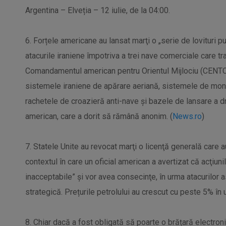
Argentina – Elveția – 12 iulie, de la 04:00.
6. Forțele americane au lansat marţi o „serie de lovituri pu
atacurile iraniene împotriva a trei nave comerciale care t
Comandamentul american pentru Orientul Mijlociu (CENTCO
sistemele iraniene de apărare aeriană, sistemele de monit
rachetele de croazieră anti-nave şi bazele de lansare a dr
american, care a dorit să rămână anonim. (
News.ro
)
7. Statele Unite au revocat marţi o licenţă generală care a
contextul în care un oficial american a avertizat că acţiun
inacceptabile” şi vor avea consecinţe, în urma atacurilor 
strategică. Prețurile petrolului au crescut cu peste 5% în u
8. Chiar dacă a fost obligată să poarte o brățară electro