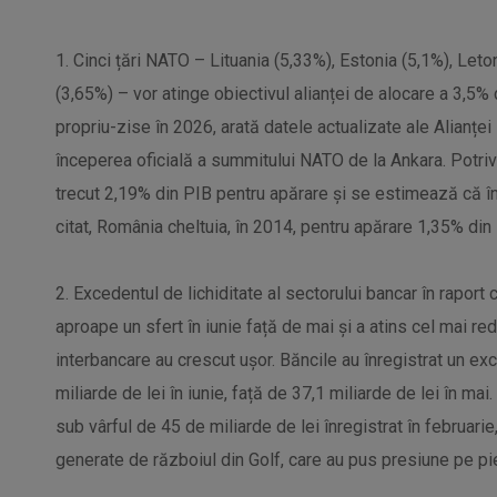
1. Cinci țări NATO – Lituania (5,33%), Estonia (5,1%), Leto
(3,65%) – vor atinge obiectivul alianței de alocare a 3,5% 
propriu-zise în 2026, arată datele actualizate ale Alianței 
începerea oficială a summitului NATO de la Ankara. Potrivi
trecut 2,19% din PIB pentru apărare și se estimează că î
citat, România cheltuia, în 2014, pentru apărare 1,35% din 
2. Excedentul de lichiditate al sectorului bancar în rapor
aproape un sfert în iunie față de mai și a atins cel mai re
interbancare au crescut ușor. Băncile au înregistrat un exc
miliarde de lei în iunie, față de 37,1 miliarde de lei în mai
sub vârful de 45 de miliarde de lei înregistrat în februarie
generate de războiul din Golf, care au pus presiune pe pi