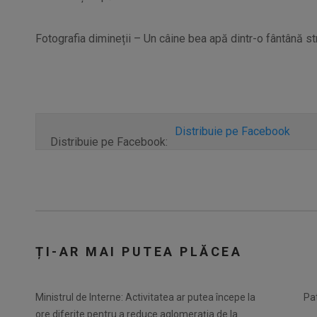
Fotografia dimineții – Un câine bea apă dintr-o fântână s
Distribuie pe Facebook
Distribuie pe Facebook:
ȚI-AR MAI PUTEA PLĂCEA
Ministrul de Interne: Activitatea ar putea începe la
Pa
ore diferite pentru a reduce aglomerația de la