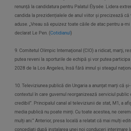
renunță la candidatura pentru Palatul Élysée. Lidera extre
candida la prezidențialele de anul viitor și precizează că
aduse. „Vreau să epuizez toate căile de atac pentru a-mi
declarat Le Pen. (
Cotidianul
)
9. Comitetul Olimpic Internaţional (CIO) a ridicat, marţi, res
putea reveni la sporturile de echipă şi vor putea participa 
2028 de la Los Angeles, însă fără imnul şi steagul naţiona
10. Televiziunea publică din Ungaria a anunțat marți că și-
contextul în care guvernul reorganizează serviciul public
credibil”. Principalul canal al televiziunii de stat, M1, a 
media publică nu poate minți. Cu toate acestea, ne cerem
mulți ani.” Anterior, presa locală a relatat că mai mulți edito
concediați după instalarea unei noi conduceri interimare la 