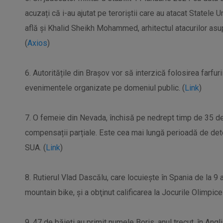
acuzați că i-au ajutat pe teroriștii care au atacat Statele 
află și Khalid Sheikh Mohammed, arhitectul atacurilor asu
(
Axios
)
6. Autoritățile din Brașov vor să interzică folosirea farfuri
evenimentele organizate pe domeniul public. (
Link
)
7. O femeie din Nevada, închisă pe nedrept timp de 35 de 
compensații parțiale. Este cea mai lungă perioadă de det
SUA. (
Link
)
8. Rutierul Vlad Dascălu, care locuieşte în Spania de la 9
mountain bike, şi a obţinut calificarea la Jocurile Olimpice
9. 47 de băieți au primit numele Boris, anul trecut, în Angl