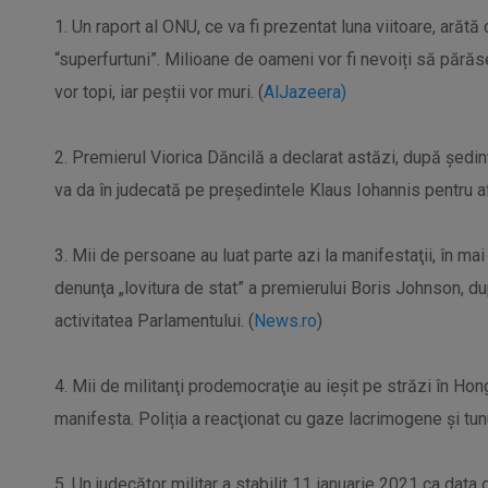
1. Un raport al ONU, ce va fi prezentat luna viitoare, arăt
“superfurtuni”. Milioane de oameni vor fi nevoiți să pără
vor topi, iar peștii vor muri. (
AlJazeera)
2. Premierul Viorica Dăncilă a declarat astăzi, după şedin
va da în judecată pe preşedintele Klaus Iohannis pentru af
3. Mii de persoane au luat parte azi la manifestaţii, în ma
denunţa „lovitura de stat” a premierului Boris Johnson, 
activitatea Parlamentului. (
News.ro
)
4. Mii de militanţi prodemocraţie au ieşit pe străzi în Hon
manifesta. Poliția a reacţionat cu gaze lacrimogene şi tunu
5. Un judecător militar a stabilit 11 ianuarie 2021 ca data