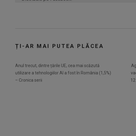
ȚI-AR MAI PUTEA PLĂCEA
Anul trecut, dintre țările UE, cea mai scăzută
Ag
utilizare a tehnologiilor AI a fost în România (1,5%)
va
– Cronica serii
12