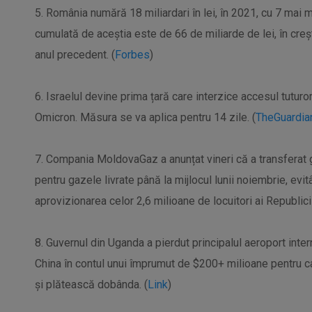
5. România numără 18 miliardari în lei, în 2021, cu 7 mai mu
cumulată de aceștia este de 66 de miliarde de lei, în creș
anul precedent. (
Forbes
)
6. Israelul devine prima țară care interzice accesul tuturor 
Omicron. Măsura se va aplica pentru 14 zile. (
TheGuardia
7. Compania MoldovaGaz a anunțat vineri că a transferat
pentru gazele livrate până la mijlocul lunii noiembrie, evit
aprovizionarea celor 2,6 milioane de locuitori ai Republici
8. Guvernul din Uganda a pierdut principalul aeroport intern
China în contul unui împrumut de $200+ milioane pentru ca
și plătească dobânda. (
Link
)