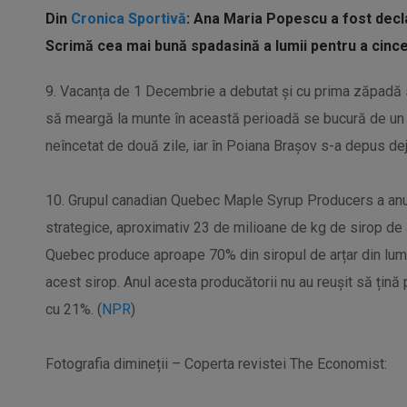
Din
Cronica Sportivă
: Ana Maria Popescu a fost decl
Scrimă cea mai bună spadasină a lumii pentru a cinc
9. Vacanța de 1 Decembrie a debutat și cu prima zăpadă se
să meargă la munte în această perioadă se bucură de un 
neîncetat de două zile, iar în Poiana Brașov s-a depus dej
10. Grupul canadian Quebec Maple Syrup Producers a anunț
strategice, aproximativ 23 de milioane de kg de sirop de ar
Quebec produce aproape 70% din siropul de arțar din lume
acest sirop. Anul acesta producătorii nu au reușit să țină
cu 21%. (
NPR
)
Fotografia dimineții – Coperta revistei The Economist: