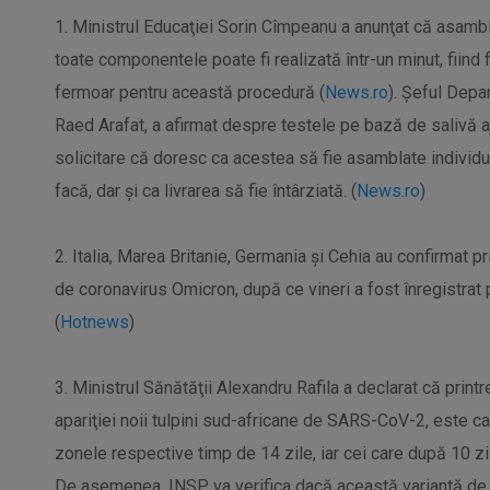
1. Ministrul Educaţiei Sorin Cîmpeanu a anunţat că asambl
toate componentele poate fi realizată într-un minut, fiind 
fermoar pentru această procedură (
News.ro
). Şeful Depa
Raed Arafat, a afirmat despre testele pe bază de salivă aj
solicitare că doresc ca acestea să fie asamblate individu
facă, dar şi ca livrarea să fie întârziată. (
News.ro
)
2. Italia, Marea Britanie, Germania și Cehia au confirmat p
de coronavirus Omicron, după ce vineri a fost înregistrat 
(
Hotnews
)
3. Ministrul Sănătăţii Alexandru Rafila a declarat că print
apariţiei noii tulpini sud-africane de SARS-CoV-2, este ca
zonele respective timp de 14 zile, iar cei care după 10 zil
De asemenea, INSP va verifica dacă această variantă de 