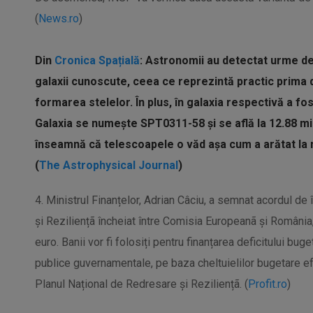
(
News.ro
)
Din
Cronica Spațială
: Astronomii au detectat urme de
galaxii cunoscute, ceea ce reprezintă practic prima d
formarea stelelor. În plus, în galaxia respectivă a f
Galaxia se numește SPT0311-58 și se află la 12.88 m
înseamnă că telescoapele o văd așa cum a arătat la n
(
The Astrophysical Journal
)
4. Ministrul Finanțelor, Adrian Câciu, a semnat acordul 
și Reziliențã încheiat între Comisia Europeanã și România
euro. Banii vor fi folosiți pentru finanțarea deficitului buge
publice guvernamentale, pe baza cheltuielilor bugetare e
Planul Național de Redresare și Reziliențã. (
Profit.ro
)