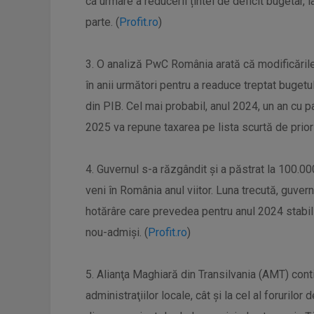
ca urmare a reducerii țintei de deficit bugetar,
parte. (
Profit.ro
)
3. O analiză PwC România arată că modificările
în anii următori pentru a readuce treptat bugetu
din PIB. Cel mai probabil, anul 2024, un an cu patr
2025 va repune taxarea pe lista scurtă de prior
4. Guvernul s-a răzgândit și a păstrat la 100.0
veni în România anul viitor. Luna trecută, guve
hotărâre care prevedea pentru anul 2024 stabili
nou-admiși. (
Profit.ro
)
5. Alianţa Maghiară din Transilvania (AMT) conti
administraţiilor locale, cât şi la cel al foruril