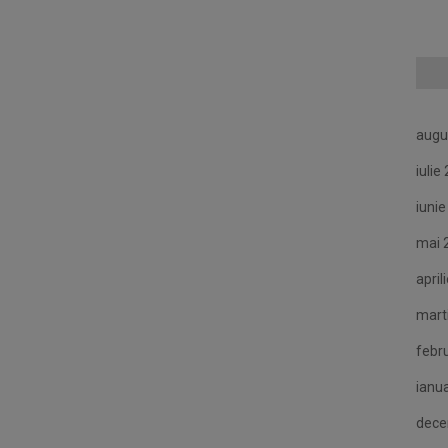
augu
iulie
iuni
mai 
april
mart
febr
ianu
dece