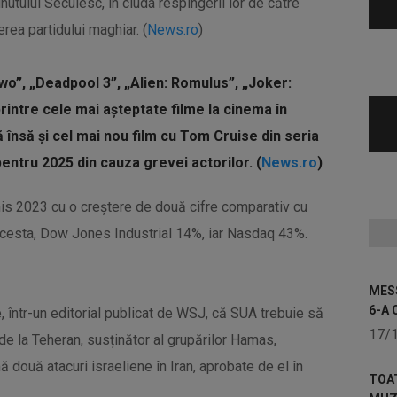
utului Secuiesc, în ciuda respingerii lor de către
rea partidului maghiar. (
News.ro
)
wo”, „Deadpool 3”, „Alien: Romulus”, „Joker:
rintre cele mai așteptate filme la cinema în
ă însă și cel mai nou film cu Tom Cruise din seria
entru 2025 din cauza grevei actorilor. (
News.ro
)
nchis 2023 cu o creștere de două cifre comparativ cu
acesta, Dow Jones Industrial 14%, iar Nasdaq 43%.
MESS
6-A 
e, într-un editorial publicat de WSJ, că SUA trebuie să
17/
de la Teheran, susținător al grupărilor Hamas,
ă două atacuri israeliene în Iran, aprobate de el în
TOA