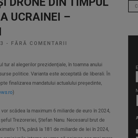
ŞI DRONE DIN TIMPUL
A UCRAINEI –
I
23
-
FĂRĂ COMENTARII
l tur al alegerilor prezidenţiale, în toamna anului
E
 surse politice. Varianta este acceptată de liberali. În
pte finalizarea mandatului actualului preşedinte,
ws.ro
)
i vor scădea la maximum 6 miliarde de euro în 2024,
A
t șeful Trezoreriei, Ștefan Nanu. Necesarul brut de
ximativ 11%, până la 181 de miliarde de lei în 2024,