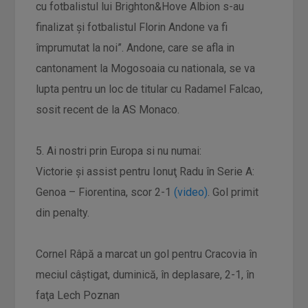
cu fotbalistul lui Brighton&Hove Albion s-au
finalizat și fotbalistul Florin Andone va fi
împrumutat la noi”. Andone, care se afla in
cantonament la Mogosoaia cu nationala, se va
lupta pentru un loc de titular cu Radamel Falcao,
sosit recent de la AS Monaco.
5. Ai nostri prin Europa si nu numai:
Victorie şi assist pentru Ionuţ Radu în Serie A:
Genoa – Fiorentina, scor 2-1
(video)
. Gol primit
din penalty.
Cornel Râpă a marcat un gol pentru Cracovia în
meciul câştigat, duminică, în deplasare, 2-1, în
faţa Lech Poznan