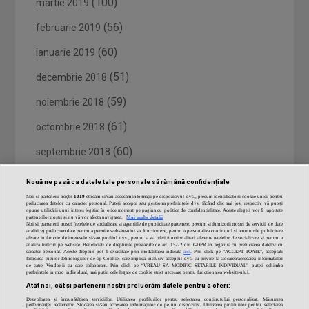
(100)
martie 2019
(56)
februarie 2019
(60)
ianuarie 2019
(51)
decembrie 2018
(59)
noiembrie 2018
(61)
octombrie 2018
(60)
septembrie 2018
(62)
august 2018
Nouă ne pasă ca datele tale personale să rămână confidențiale
Noi și partenerii noștri
1019
stocăm și/sau accesăm informații pe dispozitivul dvs., precum identificatorii cookie unici pentru
(62)
iulie 2018
prelucrarea datelor cu caracter personal. Puteți accepta sau gestiona preferințele dvs. făcând clic mai jos, respectiv vă puteți
opune utilizării unui interes legitim în orice moment pe pagina cu politica de confidențialitate. Aceste alegeri vor fi raportate
partenerilor noștri și nu vă vor afecta navigarea.
Mai multe detalii
(26)
iunie 2018
Noi si partenerii nostri (retelele de socializare si agentiile de publicitate partenere, precum si furnizorii nostri de servicii de date
analitice) prelucram date pentru a permite website-ului sa functioneze, pentru a personaliza continutul si anunturile publicitare
afisate in functie de interesele si/sau profilul dvs., pentru a va oferi functionalitati aferente retelelor de socializare si pentru a
analiza traficul pe website. Beneficiati de drepturile prevazute de art. 15-22 din GDPR in legatura cu prelucrarea datelor cu
caracter personal. Aceste drepturi pot fi exercitate prin modalitatea indicata
aici
. Prin click pe “ACCEPT TOATE”, acceptati
folosirea tuturor Tehnologiilor de tip Cookie, care implica inclusiv acceptul dvs. cu privire la stocarea/accesarea informatiilor
de catre Vendor-ii cu care colaboram. Prin click pe “VREAU SA MODIFIC SETARILE INDIVIDUAL” puteti schimba
preferintele in mod individual, mai putin cele legate de cookie strict necesare pentru functionarea website-ului.
Atât noi, cât și partenerii noștri prelucrăm datele pentru a oferi:
Dezvoltarea și îmbunătățirea serviciilor. Utilizarea profilurilor pentru selectarea conținutului personalizat. Măsurarea
performanței reclamelor. Stocarea și/sau accesarea informațiilor de pe un dispozitiv. Utilizarea profilurilor pentru selectarea