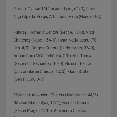
Portari: Ciprian Tătărușanu (Lyon, 61/0), Florin
Niță (Sparta Praga, 2/0), Ionuț Radu (Genoa, 0/0)
Fundași: Romario Benzar (Lecce, 15/0), Vlad
Chiricheș (Napoli, 54/0), Ionuț Nedelcearu (FC
Ufa, 4/0), Dragoș Grigore (Ludogorets, 36/0),
Adrian Rus (MOL Fehérvár, 0/0), Alin Toșca
(Gazişehir Gaziantep, 16/0), Nicușor Bancu
(Universitatea Craiova, 10/0), Florin Ștefan
(Sepsi OSK, 0/0)
Mijlocași: Alexandru Chipciu (Anderlecht, 44/6),
Răzvan Marin (Ajax, 17/1), Nicolae Stanciu
(Slavia Praga, 31/10), Alexandru Cicâldău