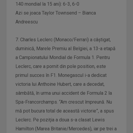
140 mondial la 15 ani): 6-3, 6-0
Azi se joaca Taylor Townsend – Bianca
Andreescu
7. Charles Leclerc (Monaco/Ferrari) a câştigat,
duminică, Marele Premiu al Belgiei, a 13-a etapă
a Campionatului Mondial de Formula 1. Pentru
Leclerc, care a pornit din pole position, este
primul succes în F1. Monegascul i-a dedicat
victoria lui Anthoine Hubert, care a decedat,
sâmbătă, în urma unui accident de Formula 2 la
Spa-Francorchamps. “Am crescut împreună. Nu
mă pot bucura total de această victorie”, a spus
Leclerc. Pe poziţia a doua s-a clasat Lewis
Hamilton (Marea Britanie/Mercedes), iar pe trei a