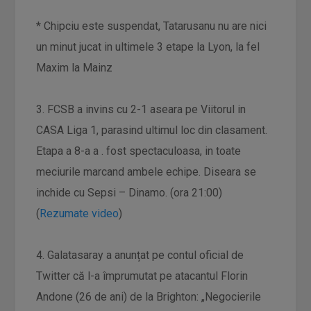
* Chipciu este suspendat, Tatarusanu nu are nici
un minut jucat in ultimele 3 etape la Lyon, la fel
Maxim la Mainz
3. FCSB a invins cu 2-1 aseara pe Viitorul in
CASA Liga 1, parasind ultimul loc din clasament.
Etapa a 8-a a . fost spectaculoasa, in toate
meciurile marcand ambele echipe. Diseara se
inchide cu Sepsi – Dinamo. (ora 21:00)
(
Rezumate video
)
4. Galatasaray a anunțat pe contul oficial de
Twitter că l-a împrumutat pe atacantul Florin
Andone (26 de ani) de la Brighton: „Negocierile