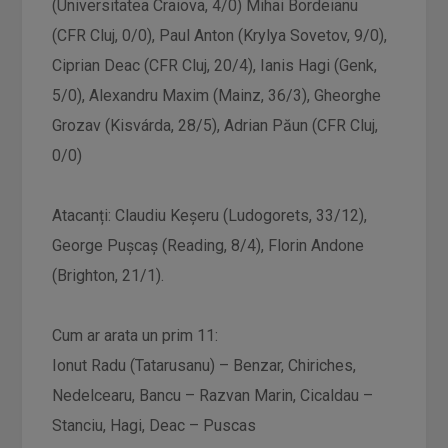
(Universitatea Craiova, 4/0) Mihai Bordeianu
(CFR Cluj, 0/0), Paul Anton (Krylya Sovetov, 9/0),
Ciprian Deac (CFR Cluj, 20/4), Ianis Hagi (Genk,
5/0), Alexandru Maxim (Mainz, 36/3), Gheorghe
Grozav (Kisvárda, 28/5), Adrian Păun (CFR Cluj,
0/0)
Atacanți: Claudiu Keșeru (Ludogorets, 33/12),
George Pușcaș (Reading, 8/4), Florin Andone
(Brighton, 21/1).
Cum ar arata un prim 11:
Ionut Radu (Tatarusanu) – Benzar, Chiriches,
Nedelcearu, Bancu – Razvan Marin, Cicaldau –
Stanciu, Hagi, Deac – Puscas