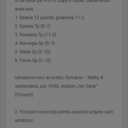
si se vede pe ProTV. Dupa 4 runde, clasamentul
arata asa:
1. Spania 12 puncte, golaveraj 11-2
2. Suedia 7p (8-7)
3. Romania 7p (11-5)
4. Norvegia 5p (8-7)
5. Malta 3p (2-10)
6. Feroe 0p (3-12)
Urmatorul meci al nostru: România – Malta, 8
septembrie, ora 19:00, stadion „Ilie Oană”
(Ploiești)
2. Tricolorii convocați pentru această acțiune sunt
următorii: