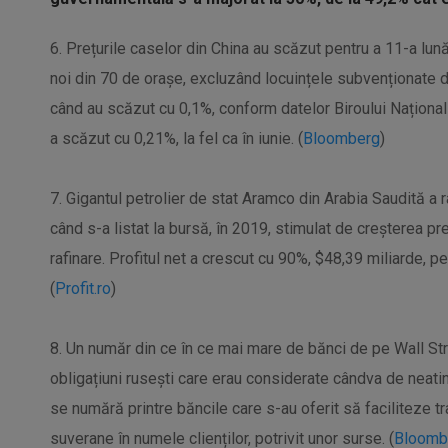
6. Prețurile caselor din China au scăzut pentru a 11-a lună 
noi din 70 de orașe, excluzând locuințele subvenționate d
când au scăzut cu 0,1%, conform datelor Biroului Național 
a scăzut cu 0,21%, la fel ca în iunie. (
Bloomberg
)
7. Gigantul petrolier de stat Aramco din Arabia Saudită a r
când s-a listat la bursă, în 2019, stimulat de creșterea preț
rafinare. Profitul net a crescut cu 90%, $48,39 miliarde, pe
(
Profit.ro
)
8. Un număr din ce în ce mai mare de bănci de pe Wall St
obligațiuni rusești care erau considerate cândva de nea
se numără printre băncile care s-au oferit să faciliteze tra
suverane în numele clienților, potrivit unor surse. (
Bloomb