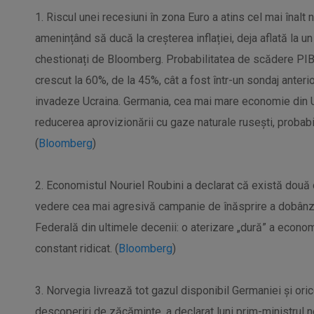
1. Riscul unei recesiuni în zona Euro a atins cel mai înalt
amenințând să ducă la creșterea inflației, deja aflată la un
chestionați de Bloomberg. Probabilitatea de scădere PIB
crescut la 60%, de la 45%, cât a fost într-un sondaj anterio
invadeze Ucraina. Germania, cea mai mare economie din U
reducerea aprovizionării cu gaze naturale rusești, probabi
(
Bloomberg
)
2. Economistul Nouriel Roubini a declarat că există două
vedere cea mai agresivă campanie de înăsprire a dobânz
Federală din ultimele decenii: o aterizare „dură” a econom
constant ridicat. (
Bloomberg
)
3. Norvegia livrează tot gazul disponibil Germaniei și or
descoperiri de zăcăminte, a declarat luni prim-ministrul 