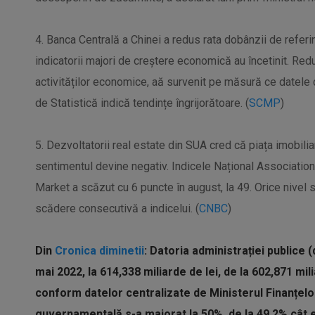
4. Banca Centrală a Chinei a redus rata dobânzii de referi
indicatorii majori de creștere economică au încetinit. Redu
activităților economice, aă survenit pe măsură ce datele di
de Statistică indică tendințe îngrijorătoare. (
SCMP
)
5. Dezvoltatorii real estate din SUA cred că piața imobilia
sentimentul devine negativ. Indicele Național Associati
Market a scăzut cu 6 puncte în august, la 49. Orice nivel 
scădere consecutivă a indicelui. (
CNBC
)
Din
Cronica diminetii
: Datoria administrației publice
mai 2022, la 614,338 miliarde de lei, de la 602,871 mil
conform datelor centralizate de Ministerul Finanțelor
guvernamentală s-a majorat la 50%, de la 49,2% cât era 