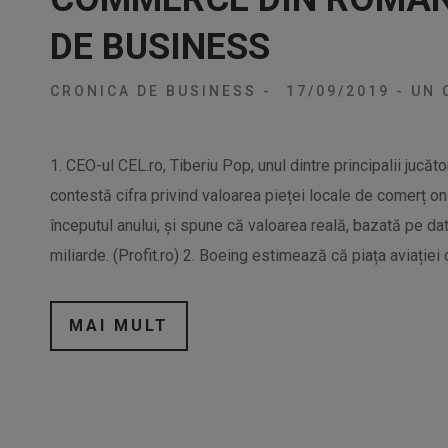
DE BUSINESS
CRONICA DE BUSINESS
-
17/09/2019
-
UN 
1. CEO-ul CEL.ro, Tiberiu Pop, unul dintre principalii juc
contestă cifra privind valoarea pieței locale de comerț on
începutul anului, și spune că valoarea reală, bazată pe da
miliarde. (Profit.ro) 2. Boeing estimează că piața aviației d
MAI MULT