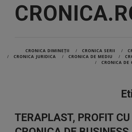
CRONICA.R
CRONICA DIMINEȚII
CRONICA SERII
C
/
/
CRONICA JURIDICA
CRONICA DE MEDIU
CR
/
/
/
CRONICA DE 
/
Et
TERAPLAST, PROFIT CU
CRONICA DE BUSINESS