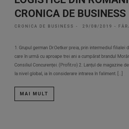
CRONICA DE BUSINESS
CRONICA DE BUSINESS
-
29/08/2019
-
FĂR
1. Grupul german Dr.Oetker preia, prin intermediul filiale
care în urmă cu aproape trei ani a cumpărat brandul Morări
Consiliul Concurenței. (Profit.ro) 2. Lanțul de magazine d
la nivel global, ia în considerare intrarea în faliment. […]
MAI MULT