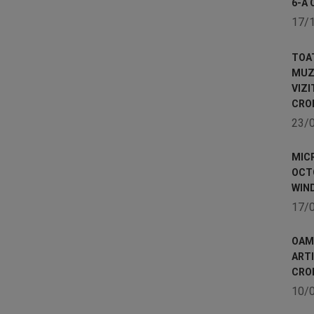
6-A 
17/
TOA
MUZE
VIZI
CRO
23/
MICR
OCTO
WIN
17/
OAME
ART
CRO
10/