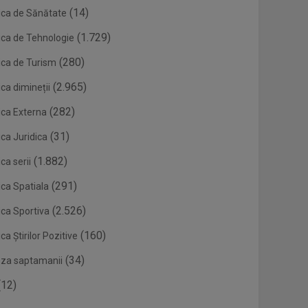
(14)
ica de Sănătate
(1.729)
ica de Tehnologie
(280)
ica de Turism
(2.965)
ca dimineții
(282)
ica Externa
(31)
ca Juridica
(1.882)
ca serii
(291)
ica Spatiala
(2.526)
ica Sportiva
(160)
ca Știrilor Pozitive
(34)
eza saptamanii
12)