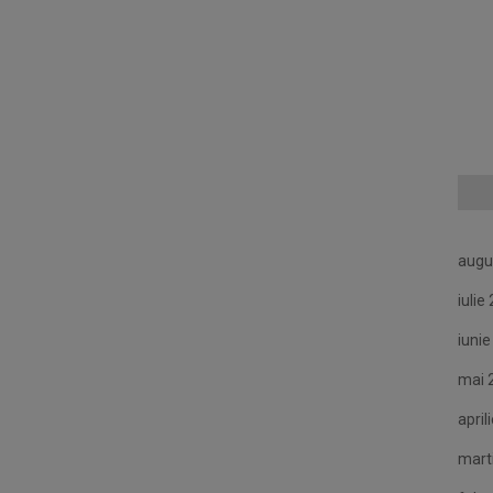
augu
iulie
iuni
mai 
april
mart