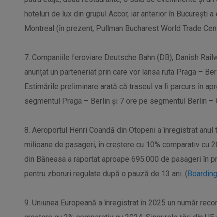
hoteluri de lux din grupul Accor, iar anterior în București 
Montreal (în prezent, Pullman Bucharest World Trade Cent
7. Companiile feroviare Deutsche Bahn (DB), Danish Rail
anunțat un parteneriat prin care vor lansa ruta Praga – B
Estimările preliminare arată că traseul va fi parcurs în ap
segmentul Praga – Berlin și 7 ore pe segmentul Berlin –
8. Aeroportul Henri Coandă din Otopeni a înregistrat anul
milioane de pasageri, în creștere cu 10% comparativ cu 
din Băneasa a raportat aproape 695.000 de pasageri în pri
pentru zboruri regulate după o pauză de 13 ani. (
Boardin
9. Uniunea Europeană a înregistrat în 2025 un număr recor