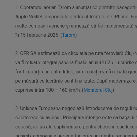
1. Operatorul aerian Tarom a anunțat că permite pasageril
Apple Wallet, disponibilă pentru utilizatorii de iPhone. Fu
multe companii aeriene și urmează să fie implementată și
în 15 februarie 2026. (
Tarom
)
2. CFR SA estimează că circulația pe ruta feroviară Cluj
va fi reluată integral până la finalul anului 2026. Lucrările 
fost împărțite în patru loturi, iar circulația va fi reluată 
pe măsură ce lucrările sunt finalizate. După modernizare,
cuprinse între 100 – 160 km/h. (
Monitorul Cluj
)
3. Uniunea Europeană negociază introducerea de reguli no
călătoresc cu avionul. Principala intenție este ca bagajul 
aeriană, iar taxele suplimentare pentru check-in sau locuril
schimb, companiile aeriene fac presiuni pentru reducere