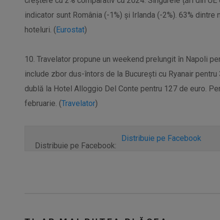
creștere cu 2% comparativ cu 2024. Singurele țări din UE c
indicator sunt România (-1%) și Irlanda (-2%). 63% dintre 
hoteluri. (
Eurostat
)
10. Travelator propune un weekend prelungit în Napoli pe
include zbor dus-întors de la București cu Ryanair pentru
dublă la Hotel Alloggio Del Conte pentru 127 de euro. Per
februarie. (
Travelator
)
Distribuie pe Facebook
Distribuie pe Facebook: