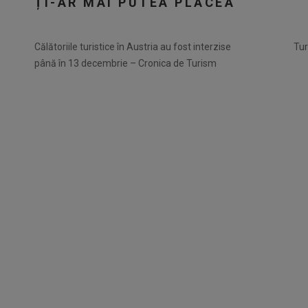
ȚI-AR MAI PUTEA PLĂCEA
Călătoriile turistice în Austria au fost interzise
Tur
până în 13 decembrie – Cronica de Turism