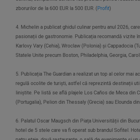
zborurilor de la 600 EUR la 500 EUR. (
Profit
)
4. Michelin a publicat ghidul culinar pentru anul 2026, care
pasionații de gastronomie. Publicația recomandă vizite în D
Karlovy Vary (Cehia), Wroclaw (Polonia) și Cappadocia (Tur
Statele Unite precum Boston, Philadelphia, Georgia, Caro
5. Publicația The Guardian a realizat un top al celor mai 
regulă ocolite de turiști, astfel că reprezintă destinații u
liniștite. Pe listă se află plajele Los Caños de Meca din 
(Portugalia), Pelion din Thessaly (Grecia) sau Elounda din 
6. Palatul Oscar Maugsch din Piața Universității din Bucureș
hotel de 5 stele care va fi operat sub brandul Sofitel. H
patru etaje, două restaurante, o sală de evenimente și un 