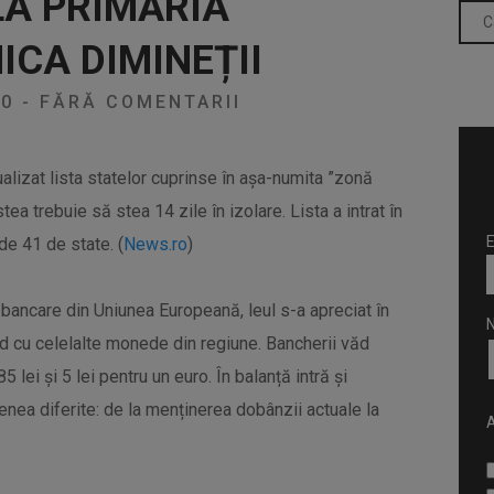
LA PRIMĂRIA
ICA DIMINEȚII
20
-
FĂRĂ COMENTARII
ualizat lista statelor cuprinse în aşa-numita ”zonă
ea trebuie să stea 14 zile în izolare. Lista a intrat în
E
de 41 de state. (
News.ro
)
le bancare din Uniunea Europeană, leul s-a apreciat în
d cu celelalte monede din regiune. Bancherii văd
,85 lei și 5 lei pentru un euro. În balanță intră și
ea diferite: de la menținerea dobânzii actuale la
A