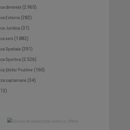
(2.965)
ca dimineții
(282)
ica Externa
(31)
ca Juridica
(1.882)
ca serii
(291)
ica Spatiala
(2.526)
ica Sportiva
(160)
ca Știrilor Pozitive
(34)
eza saptamanii
12)