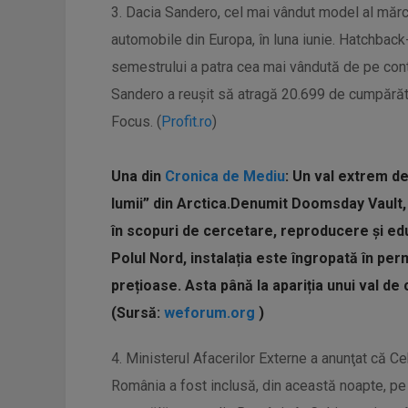
3. Dacia Sandero, cel mai vândut model al mărci
automobile din Europa, în luna iunie. Hatchback-
semestrului a patra cea mai vândută de pe con
Sandero a reușit să atragă 20.699 de cumpărăt
Focus. (
Profit.ro
)
Una din
Cronica de Mediu
:
Un val extrem de
lumii” din Arctica.
Denumit Doomsday Vault, 
în scopuri de cercetare, reproducere și edu
Polul Nord, instalația este îngropată în p
prețioase. Asta până la apariția unui val de
(Sursă:
weforum.org
)
4. Ministerul Afacerilor Externe a anunţat că Cehi
România a fost inclusă, din această noapte, pe l