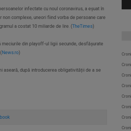
persoanelor infectate cu noul coronavirus, a eșuat în
r non complexe, uneori fiind vorba de persoane care
gramul a costat 10 miliarde de lire. (
TheTimes
)
meciurile din playoff-ul ligii secunde, desfășurate
(
News.ro
)
Cron
Cron
i aseară, după introducerea obligativității de a se
Cron
Cron
Cron
Cron
ebook
Cron
Cron