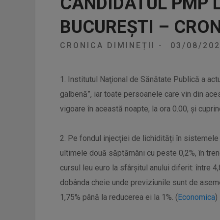
CANDIDATUL PMP 
BUCUREȘTI – CRON
CRONICA DIMINEȚII
-
03/08/20
1. Institutul Naţional de Sănătate Publică a act
galbenă”, iar toate persoanele care vin din acest
vigoare în această noapte, la ora 0.00, și cuprin
2. Pe fondul injecției de lichidități în sisteme
ultimele două săptămâni cu peste 0,2%, în tren
cursul leu euro la sfârșitul anului diferit: între 4
dobânda cheie unde previziunile sunt de asemen
1,75% până la reducerea ei la 1%. (
Economica
)