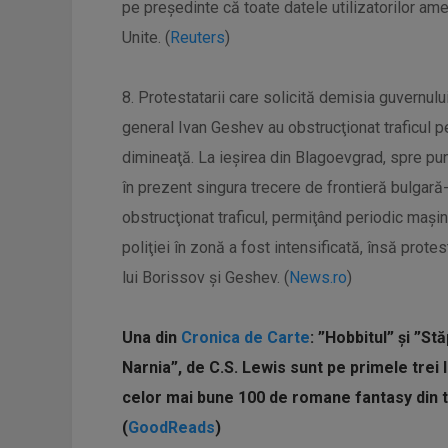
pe președinte că toate datele utilizatorilor amer
Unite. (
Reuters
)
8. Protestatarii care solicită demisia guvernulu
general Ivan Geshev au obstrucţionat traficul pe
dimineaţă. La ieşirea din Blagoevgrad, spre pu
în prezent singura trecere de frontieră bulgară-
obstrucţionat traficul, permiţând periodic maşini
poliţiei în zonă a fost intensificată, însă prot
lui Borissov şi Geshev. (
News.ro
)
Una din
Cronica de Carte
: ”Hobbitul” și ”St
Narnia”, de C.S. Lewis sunt pe primele trei
celor mai bune 100 de romane fantasy din toa
(
GoodReads
)