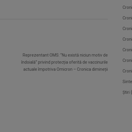
Croni
Cron
Croni
Croni
Cron
Reprezentant OMS: ”Nu există niciun motiv de
Cron
îndoială” privind protecția oferită de vaccinurile
actuale împotriva Omicron – Cronica dimineții
Croni
Sint
(
Știri