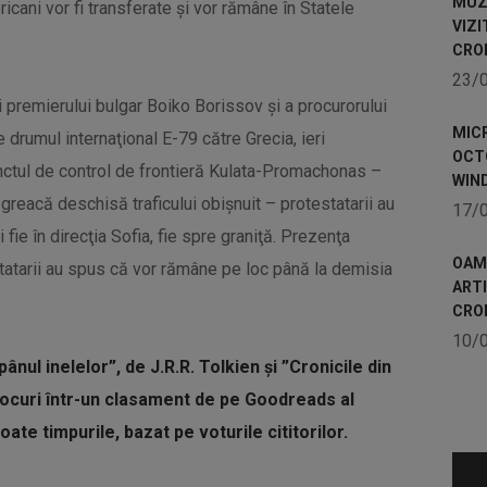
MUZE
icani vor fi transferate și vor rămâne în Statele
VIZI
CRO
23/
i premierului bulgar Boiko Borissov şi a procurorului
MICR
 drumul internaţional E-79 către Grecia, ieri
OCTO
nctul de control de frontieră Kulata-Promachonas –
WIN
greacă deschisă traficului obişnuit – protestatarii au
17/
 fie în direcţia Sofia, fie spre graniţă. Prezenţa
OAME
estatarii au spus că vor rămâne pe loc până la demisia
ART
CRO
10/
ăpânul inelelor”, de J.R.R. Tolkien și ”Cronicile din
 locuri într-un clasament de pe Goodreads al
te timpurile, bazat pe voturile cititorilor.