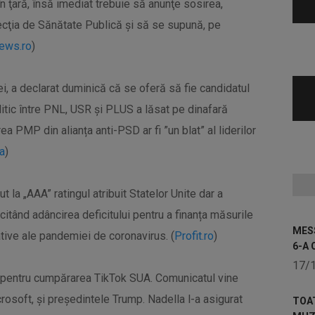
n ţară, însă imediat trebuie să anunţe sosirea,
recţia de Sănătate Publică şi să se supună, pe
ews.ro
)
i, a declarat duminică că se oferă să fie candidatul
itic între PNL, USR și PLUS a lăsat pe dinafară
 PMP din alianța anti-PSD ar fi ”un blat” al liderilor
a
)
t la „AAA” ratingul atribuit Statelor Unite dar a
 citând adâncirea deficitului pentru a finanța măsurile
MESS
ive ale pandemiei de coronavirus. (
Profit.ro
)
6-A 
17/
le pentru cumpărarea TikTok SUA. Comunicatul vine
rosoft, și președintele Trump. Nadella l-a asigurat
TOA