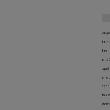
augu
iulie
iuni
mai 
april
mart
febr
ianu
dece