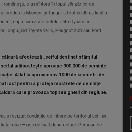
i românești, s-a reîntors în topul vânzărilor de
ul produs la Mioveni și Tanger a fost în ultima lună a
tinent, după cum arată datele Jato Dynamics.
ori, depășind Toyota Yaris, Peugeot 208 sau Ford
 căldură afectează „seiful destinat sfârşitul
seiful adăpostește aproape 900.000 de semințe
cație. Aflat la aproximativ 1000 de kilometri de
ermafrost pentru a proteja mostrele de semințe
 căldură care provoacă topirea gheții din regiune.
!
a a revizuit condiţiile de intrare pe teritoriul ceh, iar
ista roşie – risc de înalt de infectare. Persoanele