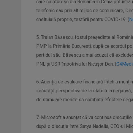
care călătoresc din România în Cehia pot intra î
telefonic sau prin alt mijloc de comunicare, Di
cheltuială proprie, testării pentru COVID-19. (
N
5. Traian Băsescu, fostul președinte al Românie
PMP la Primăria București, după ce acordul pol
partidul său. Băsescu a mai acuzat că excluderea
PNL și USR împotriva lui Nicușor Dan. (
G4Medi
6. Agenția de evaluare financiară Fitch a menținu
înrăutățit perspectiva de la stabilă la negativă,
de stimulare menite să combată efectele negat
7. Microsoft a anunțat că va continua discuții
după o discuție între Satya Nadella, CEO-ul Mic