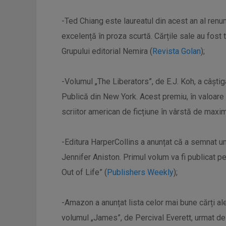
-Ted Chiang este laureatul din acest an al re
excelență în proza scurtă. Cărțile sale au fost
Grupului editorial Nemira (
Revista Golan
);
-Volumul „The Liberators”, de E.J. Koh, a câști
Publică din New York. Acest premiu, în valoare 
scriitor american de ficțiune în vârstă de maxi
-Editura HarperCollins a anunțat că a semnat un 
Jennifer Aniston. Primul volum va fi publicat p
Out of Life” (
Publishers Weekly
);
-Amazon a anunțat lista celor mai bune cărți ale 
volumul „James”, de Percival Everett, urmat de