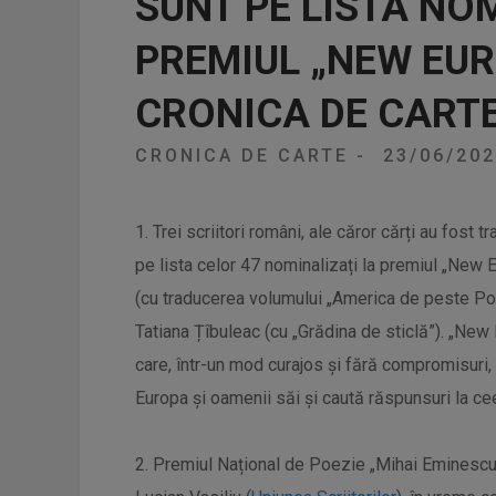
SUNT PE LISTA NO
PREMIUL „NEW EU
CRONICA DE CART
CRONICA DE CARTE
-
23/06/20
1. Trei scriitori români, ale căror cărți au fost
pe lista celor 47 nominalizați la premiul „New
(cu traducerea volumului „America de peste Po
Tatiana Țîbuleac (cu „Grădina de sticlă”). „Ne
care, într-un mod curajos și fără compromisuri,
Europa și oamenii săi și caută răspunsuri la ce
2. Premiul Național de Poezie „Mihai Eminescu”