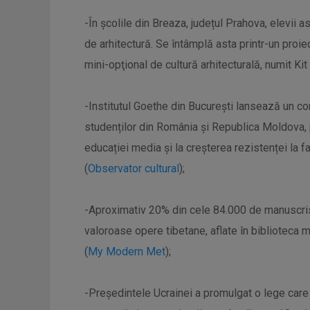
-În școlile din Breaza, județul Prahova, elevii 
de arhitectură. Se întâmplă asta printr-un proie
mini-opţional de cultură arhitecturală, numit Kit
-Institutul Goethe din București lansează un co
studenților din România și Republica Moldova, p
educației media și la creșterea rezistenței la f
(
Observator cultural
);
-Aproximativ 20% din cele 84.000 de manuscrise
valoroase opere tibetane, aflate în biblioteca mă
(
My Modern Met
);
-Președintele Ucrainei a promulgat o lege care 