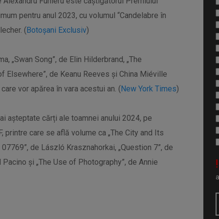
e Alexandru Funieru este câștigătorul Premiului
mum pentru anul 2023, cu volumul “Candelabre în
lecher. (
Botoșani Exclusiv
)
ma, „Swan Song”, de Elin Hilderbrand, „The
 of Elsewhere”, de Keanu Reeves și China Miéville
care vor apărea în vara acestui an. (
New York Times
)
ai așteptate cărți ale toamnei anului 2024, pe
F, printre care se află volume ca „The City and Its
 07769”, de László Krasznahorkai, „Question 7”, de
!
l Pacino și „The Use of Photography”, de Annie