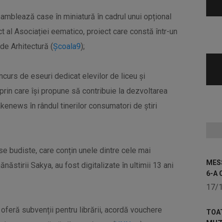
asamblează case în miniatură în cadrul unui opțional
ct al Asociației eematico, proiect care constă într-un
 de Arhitectură (
Școala9
);
ncurs de eseuri dedicat elevilor de liceu și
rin care își propune să contribuie la dezvoltarea
akenews în rândul tinerilor consumatori de știri
 budiste, care conțin unele dintre cele mai
MESS
năstirii Sakya, au fost digitalizate în ultimii 13 ani
6-A 
17/
oferă subvenții pentru librării, acordă vouchere
TOA