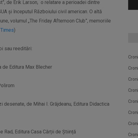
”, de Erik Larson, o relatare a perioadei dintre
UA și începutul Războiului civil american. O altă
cțiune, volumul „The Friday Afternoon Club”, memoriile
 Times
)
i sau reeditări:
Cron
sa de Editura Max Blecher
Cron
Cron
Polirom
Cron
Cron
zi desenate, de Mihai I. Grăjdeanu, Editura Didactica
Cron
Cron
ie Rad, Editura Casa Cărții de Știință
Cron