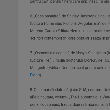
pentru cărți pentru tinerii care împlinesc 18 an
6. „Casa bântuită”, de Shirley Jackson (la noi, l
(Editura Humanitas Fiction), „Vegetariana”, de H
Moreno-Garcia (Editura Nemira), sunt printre ce
scriitori contemporani care popularizează în pre
7. „Oamenii din copaci”, de Hanya Yanagihara (la 
(Editura Trei), „Insula doctorului Moreu”, de H.
Mengiste (Editura Nemira), sunt printre cele ma
Floss
)
8. Cele mai vândute cărți din SUA, conform New 
află o noutate, volumul „The Housemaid is Watc
seria Housemaid, tradus deja în limba română l