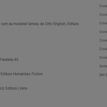
Croni
Cron
Croni
și cum au modelat lumea, de Otto English, Editura
Croni
Cron
Cron
Croni
Paralela 45
Sint
 Editura Humanitas Fiction
(
Știri
d, Editura Litera