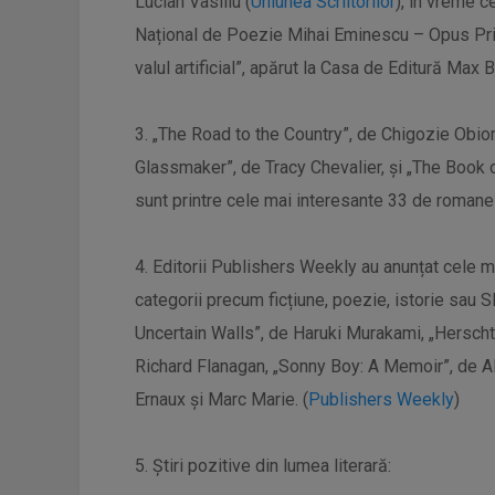
Lucian Vasiliu (
Uniunea Scriitorilor
), în vreme c
Național de Poezie Mihai Eminescu – Opus Pri
valul artificial”, apărut la Casa de Editură Max B
3. „The Road to the Country”, de Chigozie Obio
Glassmaker”, de Tracy Chevalier, și „The Book
sunt printre cele mai interesante 33 de romane 
4. Editorii Publishers Weekly au anunțat cele m
categorii precum ficțiune, poezie, istorie sau S
Uncertain Walls”, de Haruki Murakami, „Herscht
Richard Flanagan, „Sonny Boy: A Memoir”, de A
Ernaux și Marc Marie. (
Publishers Weekly
)
5. Știri pozitive din lumea literară: