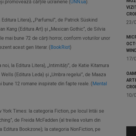
MUZE
i și promovează cărțile ucrainene (
UNN.ua
).
VIZI
CRO
a Editura Litera), „Parfumul”, de Patrick Süskind
23/
an Kang (Editura Art) și „Mexican Gothic”, de Silvia
MICR
le mai bune 72 de cărți horror, conform voturilor unor
OCTO
zent acest gen literar. (
BookRiot
)
WIN
17/
noi, la Editura Litera), „Intimități”, de Katie Kitamura
OAME
G. Wells (Editura Leda) și „Umbra regelui”, de Maaza
ART
i bune 12 romane inspirate din fapte reale. (
Mental
CRO
10/
York Times: la categoria Fiction, pe locul întâi se
hing”, de Freida McFadden (al treilea volum din
a Editura Bookzone); la categoria NonFiction, pe