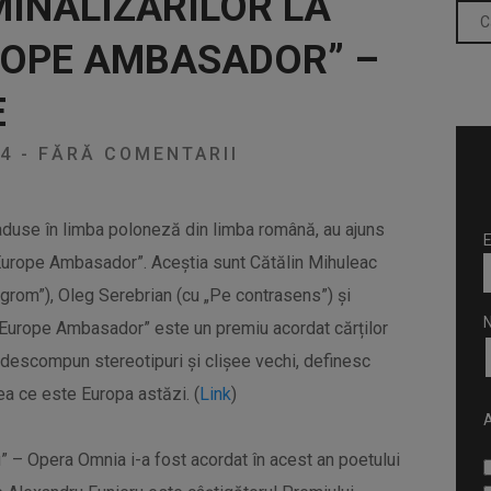
MINALIZĂRILOR LA
ROPE AMBASADOR” –
E
24
-
FĂRĂ COMENTARII
 traduse în limba poloneză din limba română, au ajuns
E
 Europe Ambasador”. Aceștia sunt Cătălin Mihuleac
grom”), Oleg Serebrian (cu „Pe contrasens”) și
w Europe Ambasador” este un premiu acordat cărților
 descompun stereotipuri și clișee vechi, definesc
ea ce este Europa astăzi. (
Link
)
A
 – Opera Omnia i-a fost acordat în acest an poetului