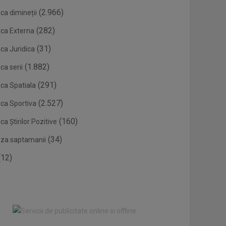
(2.966)
ca dimineții
(282)
ica Externa
(31)
ca Juridica
(1.882)
ca serii
(291)
ica Spatiala
(2.527)
ica Sportiva
(160)
ca Știrilor Pozitive
(34)
eza saptamanii
12)