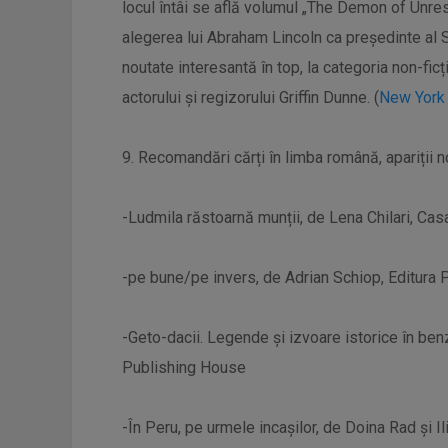
locul întâi se află volumul „The Demon of Unrest
alegerea lui Abraham Lincoln ca președinte al S
noutate interesantă în top, la categoria non-fi
actorului și regizorului Griffin Dunne. (
New York
9. Recomandări cărți în limba română, apariții no
-Ludmila răstoarnă munții, de Lena Chilari, Ca
-pe bune/pe invers, de Adrian Schiop, Editura 
-Geto-dacii. Legende și izvoare istorice în ben
Publishing House
-În Peru, pe urmele incașilor, de Doina Rad și Il