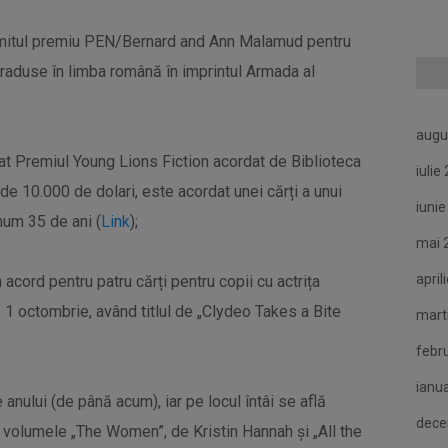
numitul premiu PEN/Bernard and Ann Malamud pentru
 traduse în limba română în imprintul Armada al
augu
gat Premiul Young Lions Fiction acordat de Biblioteca
iulie
de 10.000 de dolari, este acordat unei cărți a unui
iuni
mum 35 de ani (
Link
);
mai 
april
acord pentru patru cărți pentru copii cu actrița
e 1 octombrie, având titlul de „Clydeo Takes a Bite
mart
febr
ianu
anului (de până acum), iar pe locul întâi se află
dece
 volumele „The Women”, de Kristin Hannah și „All the