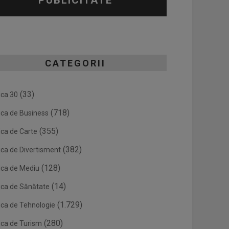
PUBLICITATE
CATEGORII
(33)
ica 30
(718)
ica de Business
(355)
ica de Carte
(382)
ica de Divertisment
(128)
ica de Mediu
(14)
ica de Sănătate
(1.729)
ica de Tehnologie
(280)
ica de Turism