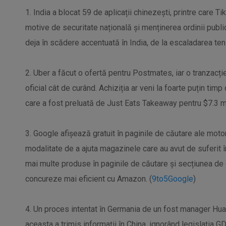
1. India a blocat 59 de aplicații chinezești, printre care T
motive de securitate națională și menținerea ordinii public
deja în scădere accentuată în India, de la escaladarea tens
2. Uber a făcut o ofertă pentru Postmates, iar o tranzacție
oficial cât de curând. Achiziția ar veni la foarte puțin ti
care a fost preluată de Just Eats Takeaway pentru $7.3 mi
3. Google afișează gratuit în paginile de căutare ale moto
modalitate de a ajuta magazinele care au avut de suferit 
mai multe produse în paginile de căutare și secțiunea de
concureze mai eficient cu Amazon. (
9to5Google
)
4. Un proces intentat în Germania de un fost manager Hu
aceasta a trimis informații în China, ignorând legislația G