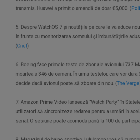
transmis, Huawei a primit o amendă de doar €5,000. (
Poli
5. Despre WatchOS 7 și noutățile pe care le va aduce no
în frunte cu monitorizarea somnului și îmbunătățirile adus
(
Cnet
)
6. Boeing face primele teste de zbor ale avionului 737 Ma
moartea a 346 de oameni. În urma testelor, care vor dura 3
decide dacă avionul poate să zboare din nou. (
The Verge
7. Amazon Prime Video lansează “Watch Party” în Statele U
utilizatori să sincronizeze redarea pentru a urmări în acelaș
serial. O sesiune poate acomoda până la 100 de participan
8. Magazinul de haine sportive Lululemon vrea să cumpere 