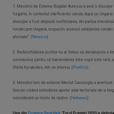
1. Ministrul de Externe Bogdan Aurescu a avut o discuţie
Szijjártó, în contextul clarificărilor cerute după ce Ungaria 
discuţiei a fost obţinută confirmarea, din partea ministrului
români prin Ungaria, respectiv accesul cetăţenilor români – 
afectate”. (
News.ro
)
2. Redeschiderea școlilor nu ar trebui să declanșeze o înm
coronavirus pentru că transmiterea între copii este rară, 
Stella Kyriakides, într-un interviu. (
Profit.ro
)
3. Ministrul turc de externe Mevlut Cavusoglu a avertizat
Greciei vizând extinderea apelor sale teritoriale de-a lungu
considerată un motiv de război. (
Hotnews
)
Una din
Cronica Sportivă
:
Turul Franței 2020 a debutat