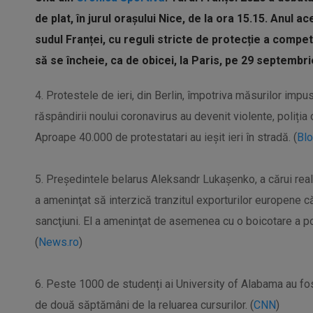
de plat, în jurul orașului Nice, de la ora 15.15. Anul a
sudul Franței, cu reguli stricte de protecție a compet
să se încheie, ca de obicei, la Paris, pe 29 septembrie
4. Protestele de ieri, din Berlin, împotriva măsurilor impu
răspândirii noului coronavirus au devenit violente, poliți
Aproape 40.000 de protestatari au ieșit ieri în stradă. (
Bl
5. Preşedintele belarus Aleksandr Lukaşenko, a cărui rea
a ameninţat să interzică tranzitul exporturilor europene c
sancţiuni. El a ameninţat de asemenea cu o boicotare a po
(
News.ro
)
6. Peste 1000 de studenți ai University of Alabama au fost
de două săptămâni de la reluarea cursurilor. (
CNN
)