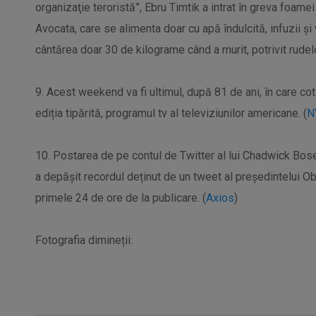
organizaţie teroristă”, Ebru Timtik a intrat în greva foamei
Avocata, care se alimenta doar cu apă îndulcită, infuzii şi
cântărea doar 30 de kilograme când a murit, potrivit rudelo
9. Acest weekend va fi ultimul, după 81 de ani, în care co
ediția tipărită, programul tv al televiziunilor americane. (
N
10. Postarea de pe contul de Twitter al lui Chadwick Bose
a depășit recordul deținut de un tweet al președintelui O
primele 24 de ore de la publicare. (
Axios
)
Fotografia dimineții: