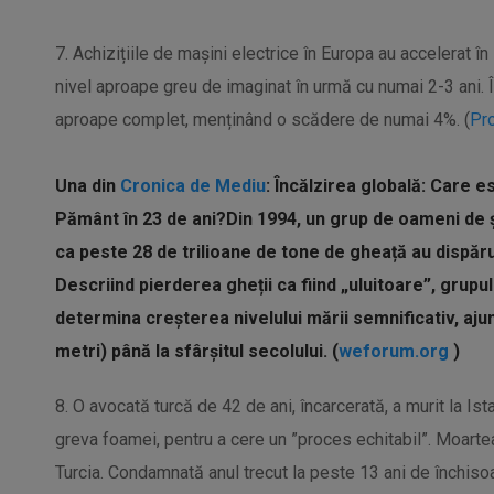
7. Achizițiile de mașini electrice în Europa au accelerat î
nivel aproape greu de imaginat în urmă cu numai 2-3 ani. Î
aproape complet, menținând o scădere de numai 4%. (
Pro
Una din
Cronica de Mediu
:
Încălzirea globală: Care e
Pământ în 23 de ani?
Din 1994, un grup de oameni de ș
ca peste 28 de trilioane de tone de gheață au dispăr
Descriind pierderea gheții ca fiind „uluitoare”, grupu
determina creșterea nivelului mării semnificativ, aj
metri) până la sfârșitul secolului. (
weforum.org
)
8. O avocată turcă de 42 de ani, încarcerată, a murit la Is
greva foamei, pentru a cere un ”proces echitabil”. Moartea
Turcia. Condamnată anul trecut la peste 13 ani de închisoa