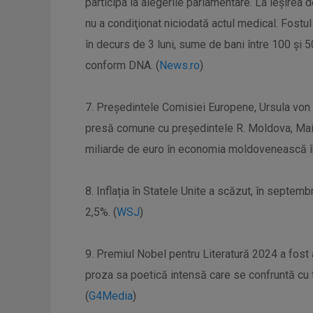
participa la alegerile parlamentare. La ieşirea 
nu a condiţionat niciodată actul medical. Fostul 
în decurs de 3 luni, sume de bani între 100 şi 
conform DNA. (
News.ro
)
7. Președintele Comisiei Europene, Ursula von de
presă comune cu președintele R. Moldova, Mai
miliarde de euro în economia moldovenească în u
8. Inflația în Statele Unite a scăzut, în septembr
2,5%. (
WSJ
)
9. Premiul Nobel pentru Literatură 2024 a fost
proza sa poetică intensă care se confruntă cu t
(
G4Media
)