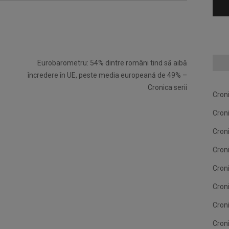
Eurobarometru: 54% dintre români tind să aibă
încredere în UE, peste media europeană de 49% –
Cronica serii
Cron
Cron
Cron
Cron
Cron
Cron
Cron
Cron