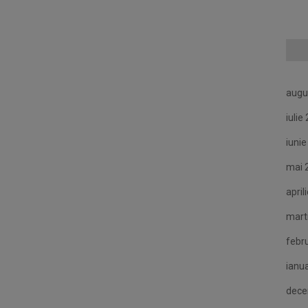
augu
iulie
iuni
mai 
april
mart
febr
ianu
dece