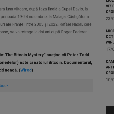
MUZE
VIZI
era luna viitoare, după faza finală a Cupei Davis, la
CRO
în perioada 19-24 noiembrie, la Malaga. Câştigător a
23/
uri ale Franţei între 2005 şi 2022, Rafael Nadal, care
MICR
oane, se va retrage la doi ani după Roger Federer.
OCTO
WIN
17/
c: The Bitcoin Mystery” susține că Peter Todd
OAME
monedelor) este creatorul Bitcoin. Documentarul,
ART
dd neagă. (
Wired
)
CRO
10/
ebook