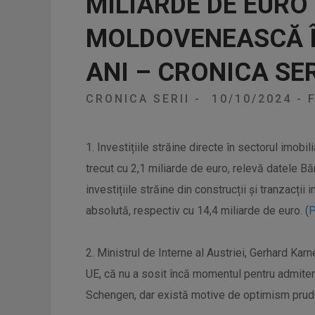
MILIARDE DE EURO
MOLDOVENEASCĂ Î
ANI – CRONICA SER
CRONICA SERII
-
10/10/2024
-
F
1. Investițiile străine directe în sectorul imobil
trecut cu 2,1 miliarde de euro, relevă datele Bă
investițiile străine din construcții și tranzacții
absolută, respectiv cu 14,4 miliarde de euro. (
P
2. Ministrul de Interne al Austriei, Gerhard Karne
UE, că nu a sosit încă momentul pentru admitere
Schengen, dar există motive de optimism prude