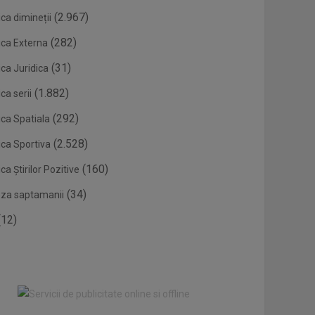
(2.967)
ca dimineții
(282)
ica Externa
(31)
ca Juridica
(1.882)
ca serii
(292)
ica Spatiala
(2.528)
ica Sportiva
(160)
ca Știrilor Pozitive
(34)
eza saptamanii
12)