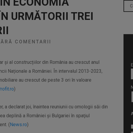
 ÎN ECONOMIA
N URMĂTORII TREI
II
ĂRĂ COMENTARII
iar și al construcțiilor din România au crescut anul
E
ncii Naționale a României. În intervalul 2013-2023,
 imobiliare au crescut de peste 3 ori în valoare
rofit.ro
)
r, a declarat joi, înaintea reuniunii cu omologii săi din
A
a deplină a României şi Bulgariei în spaţiul
nt. (
News.ro
)