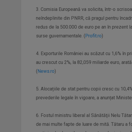
3. Comisia Europeană va solicita, într-o scrisoa
neîndeplinite din PNRR, că pragul pentru încadr
redus de la 500.000 de euro pe an în prezent l
surse guvernamentale. (
Profit.ro
)
4. Exporturile României au scăzut cu 1,6% în pri
au crescut cu 2%, la 82,059 miliarde euro, arată 
(
News.ro
)
5. Alocațiile de stat pentru copii cresc cu 10,4
prevederile legale în vigoare, a anunțat Minist
6. Fostul ministru liberal al Sănătăţii Nelu Tătar
de mai multe fapte de luare de mită. Tătaru a 