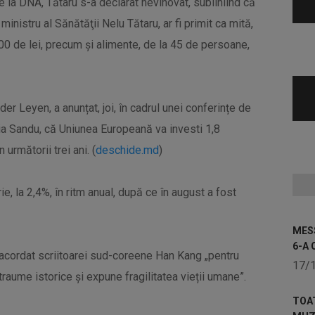
de la DNA, Tătaru s-a declarat nevinovat, subliniind că
ministru al Sănătăţii Nelu Tătaru, ar fi primit ca mită,
500 de lei, precum şi alimente, de la 45 de persoane,
r Leyen, a anunțat, joi, în cadrul unei conferințe de
a Sandu, că Uniunea Europeană va investi 1,8
rmătorii trei ani. (
deschide.md
)
ie, la 2,4%, în ritm anual, după ce în august a fost
MESS
6-A 
 acordat scriitoarei sud-coreene Han Kang „pentru
17/
raume istorice și expune fragilitatea vieții umane”.
TOA