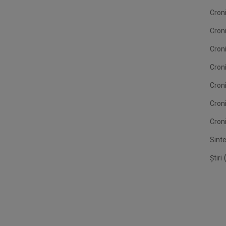
Croni
Cron
Croni
Croni
Cron
Cron
Croni
Sint
(
Știri