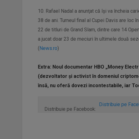
10. Rafael Nadal a anunţat că îşi va încheia cari
38 de ani. Turneul final al Cupei Davis are loc 
22 de titluri de Grand Slam, dintre care 14 Open
a jucat doar 23 de meciuri în ultimele două sez
(
News.ro
)
Extra: Noul documentar HBO „Money Electri
(dezvoltator și activist în domeniul cripto
însă, nu oferă dovezi incontestabile, iar To
Distribuie pe Fac
Distribuie pe Facebook: