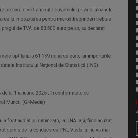
re pe care o va transmite Guvernului privind jaloanele
area la impozitarea pentru microîntreprinderi trebuie
a pragul de TVA, de 88.500 euro pe an, au declarat
mele opt luni, la 61,139 miliarde euro, iar importurile
datele Institutului Naţional de Statistică (INS).
% de la 1 ianuarie 2025 , în conformitate cu
!
erul Muncii. (G4Media)
u a fost audiat joi dimineaţă, la DNA Iaşi, fiind acuzat
fost demis de la conducerea PNL Vaslui şi nu va mai