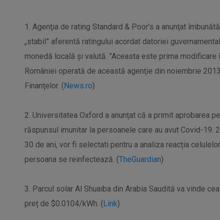
1. Agenţia de rating Standard & Poor’s a anunţat îmbunătăţ
„stabil” aferentă ratingului acordat datoriei guvernamenta
monedă locală şi valută. ”Aceasta este prima modificare î
României operată de această agenţie din noiembrie 2013”,
Finanţelor. (
News.ro
)
2. Universitatea Oxford a anunțat că a primit aprobarea pe
răspunsul imunitar la persoanele care au avut Covid-19. 24 
30 de ani, vor fi selectati pentru a analiza reacția celulelo
persoana se reinfectează. (
TheGuardian
)
3. Parcul solar Al Shuaiba din Arabia Saudită va vinde cea 
preț de $0.0104/kWh. (
Link
)