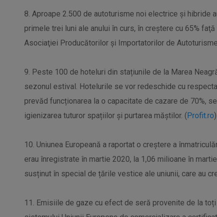
8. Aproape 2.500 de autoturisme noi electrice şi hibride a
primele trei luni ale anului în curs, în creştere cu 65% faţ
Asociaţiei Producătorilor şi Importatorilor de Autoturisme
9. Peste 100 de hoteluri din stațiunile de la Marea Neag
sezonul estival. Hotelurile se vor redeschide cu respectare
prevăd funcționarea la o capacitate de cazare de 70%, se
igienizarea tuturor spațiilor și purtarea măștilor. (
Profit.ro
)
10. Uniunea Europeană a raportat o creștere a înmatriculă
erau înregistrate în martie 2020, la 1,06 milioane în mart
susținut în special de țările vestice ale uniunii, care au c
11. Emisiile de gaze cu efect de seră provenite de la toți 