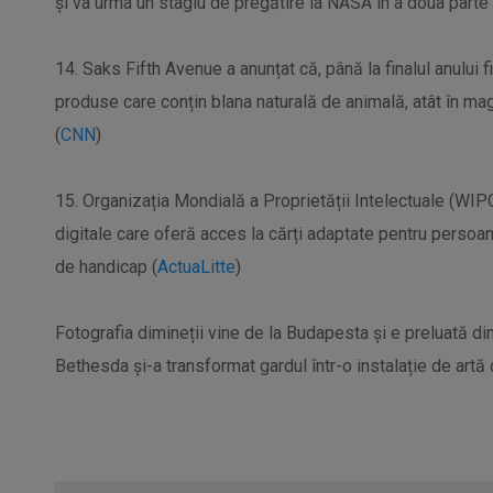
și va urma un stagiu de pregătire la NASA în a doua parte 
14. Saks Fifth Avenue a anunțat că, până la finalul anului 
produse care conțin blana naturală de animală, atât în mag
(
CNN
)
15. Organizația Mondială a Proprietății Intelectuale (WIPO
digitale care oferă acces la cărți adaptate pentru persoan
de handicap (
ActuaLitte
)
Fotografia dimineții vine de la Budapesta și e preluată din
Bethesda și-a transformat gardul într-o instalație de artă 