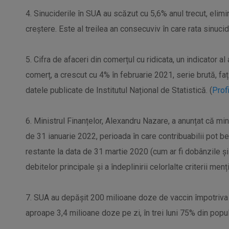
4. Sinuciderile în SUA au scăzut cu 5,6% anul trecut, eli
creștere. Este al treilea an consecuviv în care rata sinucid
5. Cifra de afaceri din comerțul cu ridicata, un indicator al
comerț, a crescut cu 4% în februarie 2021, serie brută, faț
datele publicate de Institutul Național de Statistică. (
Profi
6. Ministrul Finanțelor, Alexandru Nazare, a anunțat că mini
de 31 ianuarie 2022, perioada în care contribuabilii pot be
restante la data de 31 martie 2020 (cum ar fi dobânzile și p
debitelor principale și a îndeplinirii celorlalte criterii menț
7. SUA au depășit 200 milioane doze de vaccin împotriva 
aproape 3,4 milioane doze pe zi, în trei luni 75% din popula