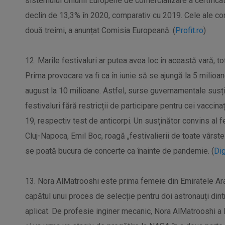
sistemului Uniunii Europene de comercializare a certificat
declin de 13,3% în 2020, comparativ cu 2019. Cele ale co
două treimi, a anunțat Comisia Europeană. (
Profit.ro
)
12. Marile festivaluri ar putea avea loc în această vară, t
Prima provocare va fi ca în iunie să se ajungă la 5 milioa
august la 10 milioane. Astfel, surse guvernamentale susț
festivaluri fără restricții de participare pentru cei vaccin
19, respectiv test de anticorpi. Un susținător convins al f
Cluj-Napoca, Emil Boc, roagă „festivalierii de toate vârst
se poată bucura de concerte ca înainte de pandemie. (
Di
13. Nora AlMatrooshi este prima femeie din Emiratele Ara
capătul unui proces de selecție pentru doi astronauți di
aplicat. De profesie inginer mecanic, Nora AlMatrooshi a l