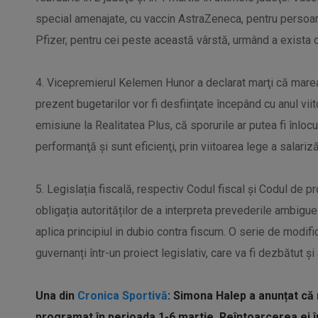
special amenajate, cu vaccin AstraZeneca, pentru persoane
Pfizer, pentru cei peste această vârstă, urmând a exista c
4. Vicepremierul Kelemen Hunor a declarat marţi că marea 
prezent bugetarilor vor fi desfiinţate începând cu anul viit
emisiune la Realitatea Plus, că sporurile ar putea fi înloc
performanţă şi sunt eficienţi, prin viitoarea lege a salarizăr
5. Legislația fiscală, respectiv Codul fiscal și Codul de p
obligația autorităților de a interpreta prevederile ambigue
aplica principiul in dubio contra fiscum. O serie de modifi
guvernanți într-un proiect legislativ, care va fi dezbătut ș
Una din
Cronica Sportivă
:
Simona Halep a anunțat că n
programat în perioada 1-6 martie. Reîntoarcerea ei în