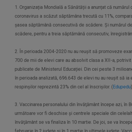
1. Organizația Mondială a Sănătății a anunțat că numărul c
coronavirus a scăzut săptămâna trecută cu 11%, compara
șasea săptămână consecutivă de scădere. Și numărul de
scădere, pentru a treia săptămână consecutiv, înregistrâ
2. În perioada 2004-2020 nu au reușit să promoveze exa
700 de mii de elevi care au absolvit clasa a XII-a, potrivi
publicate de Ministerul Educației. Din cei peste 3 milioan
în perioada analizată, 696.643 de elevi nu au reușit să ia
respinșilor reprezintă 23% din cel al înscrișilor. (
Edupedu
3. Vaccinarea personalului din învăţământ începe azi, în Bu
următoare vor fi deschise şi centrele speciale din celelalt
învăţământ se va finaliza în 10 martie. De joi, se va încep
februarie în 2 judeţe şi în 1 martie în ultimele judeţe. Vac