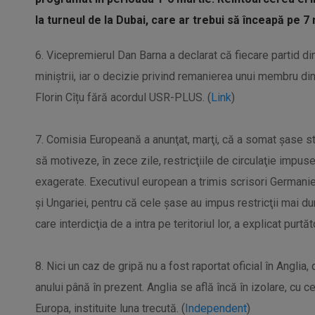
la turneul de la Dubai, care ar trebui să înceapă pe 7 
6. Vicepremierul Dan Barna a declarat că fiecare partid di
miniștrii, iar o decizie privind remanierea unui membru di
Florin Cîțu fără acordul USR-PLUS. (
Link
)
7. Comisia Europeană a anunţat, marţi, că a somat şase st
să motiveze, în zece zile, restricţiile de circulaţie impu
exagerate. Executivul european a trimis scrisori Germanie
şi Ungariei, pentru că cele şase au impus restricţii mai d
care interdicţia de a intra pe teritoriul lor, a explicat purtă
8. Nici un caz de gripă nu a fost raportat oficial în Anglia,
anului până în prezent. Anglia se află încă în izolare, cu
Europa, instituite luna trecută. (
Independent
)