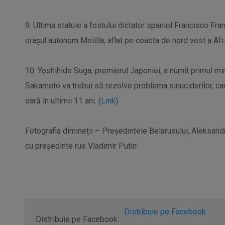
9. Ultima statuie a fostului dictator spaniol Francisco Franc
orașul autonom Melilla, aflat pe coasta de nord vest a Afric
10. Yoshihide Suga, premierul Japoniei, a numit primul minis
Sakamoto va trebui să rezolve problema sinuciderilor, ca
oară în ultimii 11 ani. (
Link
)
Fotografia dimineții – Președintele Belarusului, Aleksandr
cu președinte rus Vladimir Putin:
Distribuie pe Facebook
Distribuie pe Facebook: