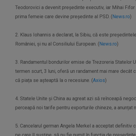
Teodorovici a devenit preşedinte executiv, iar Mihai Fifor
prima femeie care devine preşedinte al PSD. (
News.ro
)
2. Klaus Iohannis a declarat, la Sibiu, că este preşedint
României, şi nu al Consiliului European. (
News.ro
)
3. Randamentul bondurilor emise de Trezoreria Statelor U
termen scurt, 3 luni, oferă un randament mai mare decât c
că piața se așteaptă la o recesiune. (
Axios
)
4. Statele Unite și China au agreat azi să reînceapă negoc
perceapă noi tarife pentru exporturile chineze, a anunțat m
5. Cancelarul german Angela Merkel a acceptat definitiv c
pe care îl susține, să nu fie numit în funcția de președint