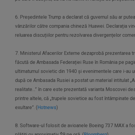
6. Președintele Trump a declarat că guvernul său ar pute
vânzărilor către compania chineză Huawei. Declarația vin
reluarea discuțiilor pentru rezolvarea divergențelor comerc
7. Ministerul Afacerilor Externe dezaprobă prezentarea tru
făcută de Ambasada Federației Ruse în România pe pagin
ultimatumul sovietic din 1940 și evenimentele care i-au 
după ce Ambasada Rusiei a postat un material intitulat „An
realitate…” în care este prezentată varianta Moscovei de
printre altele, că „trupele sovietice au fost întâmpinate de
exultare”. (
Hotnews
)
8. Software-ul folosit de avioanele Boeing 737 MAX a fost
plătiți cu aproximativ $9 pe oră. (
Bloomberg
)