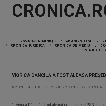
CRONICA.R
CRONICA DIMINEȚII
CRONICA SERII
C
/
/
CRONICA JURIDICA
CRONICA DE MEDIU
CR
/
/
/
CRONICA DE 
/
VIORICA DĂNCILĂ A FOST ALEASĂ PREŞED
CRONICA SERII
-
29/06/2019
-
UN COMENT
1. Viorica Dăncilă a fost aleasă preşedinte al PSD, la cong