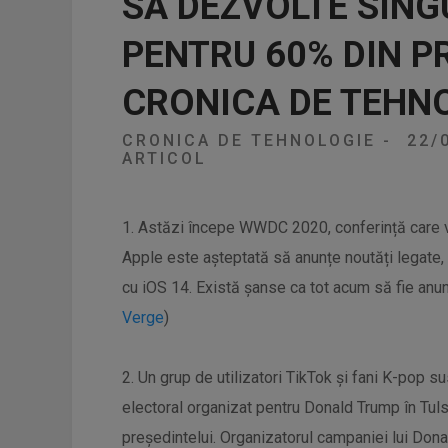
SĂ DEZVOLTE SIN
PENTRU 60% DIN PR
CRONICA DE TEHN
CRONICA DE TEHNOLOGIE
-
22/
ARTICOL
1. Astăzi începe WWDC 2020, conferință care va
Apple este așteptată să anunțe noutăți legate, p
cu iOS 14. Există șanse ca tot acum să fie anu
Verge
)
2. Un grup de utilizatori TikTok și fani K-pop s
electoral organizat pentru Donald Trump în Tulsa
președintelui. Organizatorul campaniei lui Don