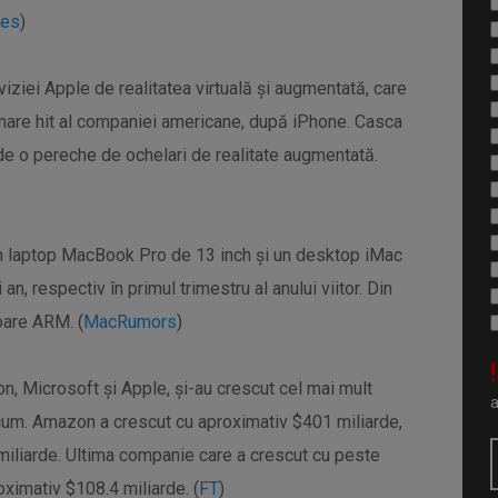
mes
)
iviziei Apple de realitatea virtuală și augmentată, care
 mare hit al companiei americane, după iPhone. Casca
 de o pereche de ochelari de realitate augmentată.
n laptop MacBook Pro de 13 inch și un desktop iMac
 an, respectiv în primul trimestru al anului viitor. Din
oare ARM. (
MacRumors
)
!
n, Microsoft și Apple, și-au crescut cel mai mult
cum. Amazon a crescut cu aproximativ $401 miliarde,
miliarde. Ultima companie care a crescut cu peste
ximativ $108.4 miliarde. (
FT
)