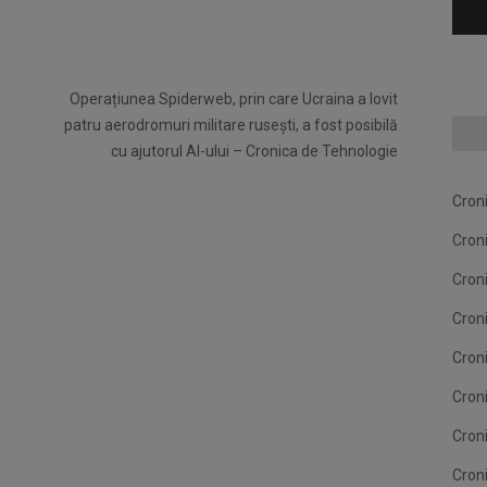
Operațiunea Spiderweb, prin care Ucraina a lovit
patru aerodromuri militare rusești, a fost posibilă
cu ajutorul AI-ului – Cronica de Tehnologie
Cron
Cron
Cron
Cron
Cron
Cron
Cron
Cron