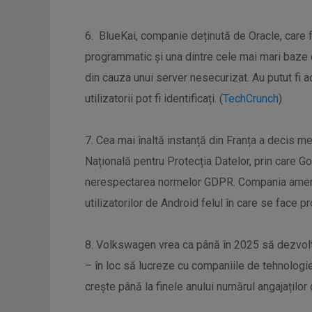
6. BlueKai, companie deținută de Oracle, care f
programmatic și una dintre cele mai mari baze 
din cauza unui server nesecurizat. Au putut fi 
utilizatorii pot fi identificați. (
TechCrunch
)
7. Cea mai înaltă instanță din Franța a decis m
Națională pentru Protecția Datelor, prin care 
nerespectarea normelor GDPR. Compania americ
utilizatorilor de Android felul în care se face 
8. Volkswagen vrea ca până în 2025 să dezvolt
– în loc să lucreze cu companiile de tehnologie
crește până la finele anului numărul angajaților 