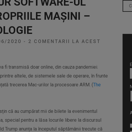
GUR SOFTWARE-UL
OPRIILE MAȘINI –
OLOGIE
06/2020
-
2 COMENTARII LA ACEST
E
 fi transmisă doar online, din cauza pandemiei.
rintre altele, de sistemele sale de operare, în frunte
nțată trecerea Mac-urilor la procesoare ARM. (
The
usțin că au cumpărat mii de bilete la evenimentul
A
, special pentru a lăsa locurile libere la discursul
ald Trump anunța la începutul săptămânii trecute că