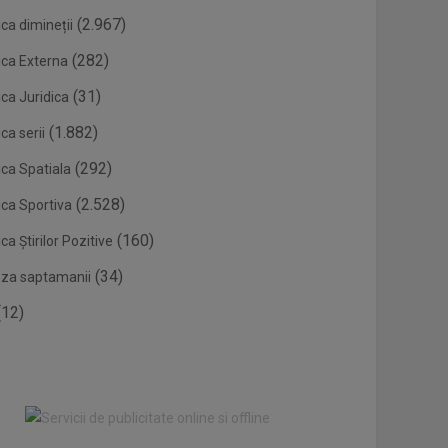
(2.967)
ca dimineții
(282)
ica Externa
(31)
ca Juridica
(1.882)
ca serii
(292)
ica Spatiala
(2.528)
ica Sportiva
(160)
ca Știrilor Pozitive
(34)
eza saptamanii
12)