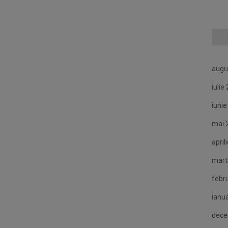
augu
iulie
iuni
mai 
april
mart
febr
ianu
dece