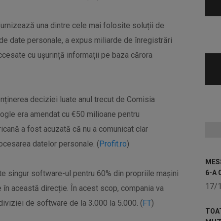
urnizează una dintre cele mai folosite soluții de
de date personale, a expus miliarde de înregistrări
accesate cu ușurință informații pe baza cărora
enținerea deciziei luate anul trecut de Comisia
Google era amendat cu €50 milioane pentru
ană a fost acuzată că nu a comunicat clar
procesarea datelor personale. (
Profit.ro
)
MESS
e singur software-ul pentru 60% din propriile mașini
6-A 
17/
 în această direcție. În acest scop, compania va
diviziei de software de la 3.000 la 5.000. (
FT
)
TOA