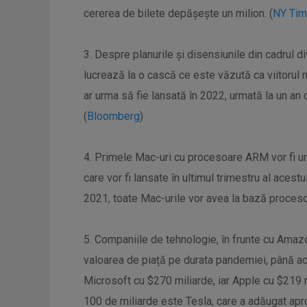
cererea de bilete depășește un milion. (
NY Ti
3. Despre planurile și disensiunile din cadrul d
lucrează la o cască ce este văzută ca viitorul
ar urma să fie lansată în 2022, urmată la un an
(
Bloomberg
)
4. Primele Mac-uri cu procesoare ARM vor fi u
care vor fi lansate în ultimul trimestru al acestui
2021, toate Mac-urile vor avea la bază proces
5. Companiile de tehnologie, în frunte cu Amazo
valoarea de piață pe durata pandemiei, până a
Microsoft cu $270 miliarde, iar Apple cu $219 
100 de miliarde este Tesla, care a adăugat apro