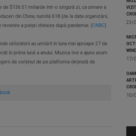
MUZE
e de $136.51 miliarde într-o singură zi, ca urmare a
VIZI
CRO
duceri din China, numită 618 (de la data organizării,
23/
 revenire a pieței chineze după pandemie. (
CNBC
)
MICR
nde utilizatorii au urmărit în luna mai aproape 27 de
OCTO
WIN
cât în prima lună a anului. Muzica live a ajuns acum
17/
gorii de conținut de pe platforma deținută de
OAME
ART
CRO
ebook
10/