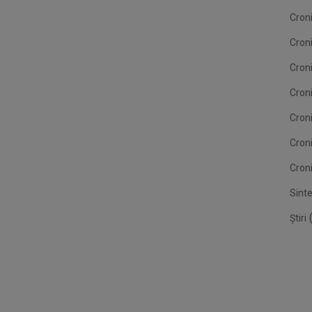
Croni
Cron
Croni
Croni
Cron
Cron
Croni
Sint
(
Știri