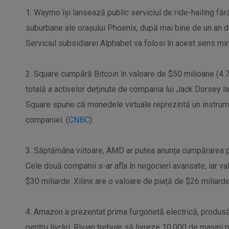
1. Waymo își lansează public serviciul de ride-hailing fără
suburbane ale orașului Phoenix, după mai bine de un an 
Serviciul subsidiarei Alphabet va folosi în acest sens min
2. Square cumpără Bitcoin în valoare de $50 milioane (4
totală a activelor deținute de compania lui Jack Dorsey la 
Square spune că monedele virtuale reprezintă un instrumen
companiei. (
CNBC
)
3. Săptămâna viitoare, AMD ar putea anunța cumpărarea pro
Cele două companii s-ar afla în negocieri avansate, iar va
$30 miliarde. Xilinx are o valoare de piață de $26 miliarde
4. Amazon a prezentat prima furgonetă electrică, produsă 
pentru livrări. Rivian trebuie să livreze 10.000 de mașini