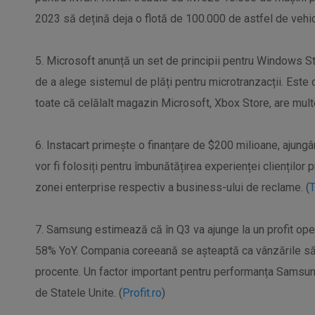
2023 să dețină deja o flotă de 100.000 de astfel de vehic
5. Microsoft anunță un set de principii pentru Windows Sto
de a alege sistemul de plăți pentru microtranzacții. Este o
toate că celălalt magazin Microsoft, Xbox Store, are mult
6. Instacart primește o finanțare de $200 milioane, ajung
vor fi folosiți pentru îmbunătățirea experienței clienților p
zonei enterprise respectiv a business-ului de reclame. (
T
7. Samsung estimează că în Q3 va ajunge la un profit oper
58% YoY. Compania coreeană se așteaptă ca vânzările să a
procente. Un factor important pentru performanța Samsu
de Statele Unite. (
Profit.ro
)