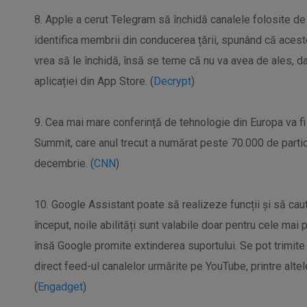
8. Apple a cerut Telegram să închidă canalele folosite de 
identifica membrii din conducerea țării, spunând că aceste
vrea să le închidă, însă se teme că nu va avea de ales, 
aplicației din App Store. (
Decrypt
)
9. Cea mai mare conferință de tehnologie din Europa va fi
Summit, care anul trecut a numărat peste 70.000 de particip
decembrie. (
CNN
)
10. Google Assistant poate să realizeze funcții și să caute
început, noile abilități sunt valabile doar pentru cele mai 
însă Google promite extinderea suportului. Se pot trimit
direct feed-ul canalelor urmărite pe YouTube, printre altel
(
Engadget
)