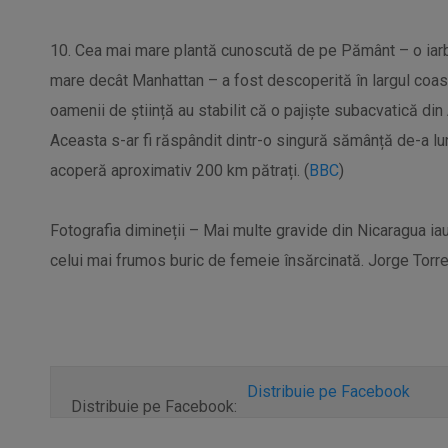
10. Cea mai mare plantă cunoscută de pe Pământ – o iarb
mare decât Manhattan – a fost descoperită în largul coast
oamenii de știință au stabilit că o pajiște subacvatică din
Aceasta s-ar fi răspândit dintr-o singură sămânță de-a lun
acoperă aproximativ 200 km pătrați. (
BBC
)
Fotografia dimineții – Mai multe gravide din Nicaragua i
celui mai frumos buric de femeie însărcinată. Jorge Torr
Distribuie pe Facebook
Distribuie pe Facebook: