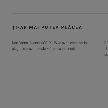
ȚI-AR MAI PUTEA PLĂCEA
Dan Barna: Alianța USR-PLUS va avea candidat la
Ro
alegerile prezidențiale – Cronica dimineții
5
sc