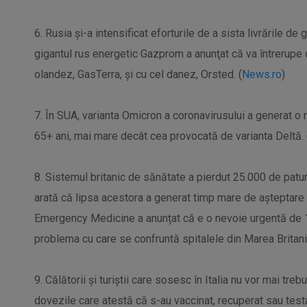
6. Rusia şi-a intensificat eforturile de a sista livrările de
gigantul rus energetic Gazprom a anunţat că va întrerupe c
olandez, GasTerra, şi cu cel danez, Orsted. (
News.ro
)
7. În SUA, varianta Omicron a coronavirusului a generat o 
65+ ani, mai mare decât cea provocată de varianta Deltă. 
8. Sistemul britanic de sănătate a pierdut 25.000 de paturi
arată că lipsa acestora a generat timp mare de așteptare 
Emergency Medicine a anunțat că e o nevoie urgentă de 1
problema cu care se confruntă spitalele din Marea Britani
9. Călătorii și turiștii care sosesc în Italia nu vor mai tr
dovezile care atestă că s-au vaccinat, recuperat sau testa