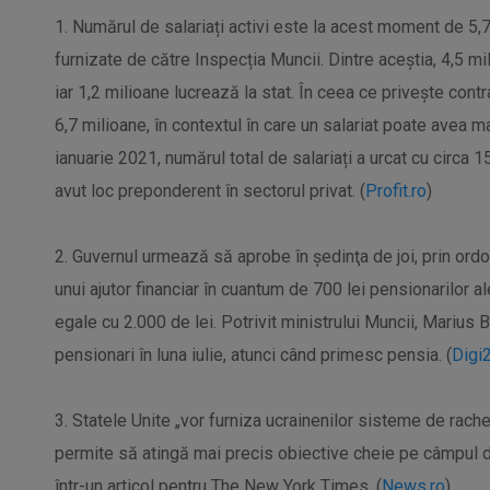
1. Numărul de salariați activi este la acest moment de 5,7
furnizate de către Inspecția Muncii. Dintre aceștia, 4,5 mi
iar 1,2 milioane lucrează la stat. În ceea ce privește con
6,7 milioane, în contextul în care un salariat poate avea m
ianuarie 2021, numărul total de salariați a urcat cu circa
avut loc preponderent în sectorul privat. (
Profit.ro
)
2. Guvernul urmează să aprobe în şedinţa de joi, prin ordon
unui ajutor financiar în cuantum de 700 lei pensionarilor a
egale cu 2.000 de lei. Potrivit ministrului Muncii, Marius 
pensionari în luna iulie, atunci când primesc pensia. (
Digi
3. Statele Unite „vor furniza ucrainenilor sisteme de rache
permite să atingă mai precis obiective cheie pe câmpul de
într-un articol pentru The New York Times. (
News.ro
)