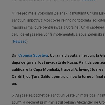
4. Preşedintele Volodimir Zelenski a mulţumit Uniunii Eu
sancţiuni împotriva Moscovei, reînnoind totodată solicita
măsuri şi mai dure pentru invazia Ucrainei. Un al şaptelea
celui de-al şaselea vor fi implementaţi, a spus Zelenski î
(
News.ro
)
Din
Cronica Sportivă
: Ucraina dispută, miercuri, la G
după ce ţara a fost invadată de Rusia. Partida contea
calificare la Cupa Mondială, traseul A. Învingătoarea d
Cardiff, cu Ţara Galilor, pentru un loc la turneul final
an.
5. Al şaselea pachet de sancţiuni „este un mare pas înain
acum”, a declarat prim-ministrul belgian Alexander de Croo