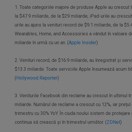
1. Toate categoriile majore de produse Apple au crescut 
la $47.9 miliarde, de la $29 miliarde; iPad-urile au crescut
urile au ajuns la venituri record de $9.1 miliarde, de la $5.
Wearables, Home, and Accessories a vândut în valoare de 
miliarde în urmă cu un an. (
Apple Insider
)
2. Venituri record, de $16.9 miliarde, au înregistrat și serv
$13.3 miliarde. Toate serviciile Apple însumează acum 660
(
Hollywood Reporter
)
3. Veniturile Facebook din reclame au crescut în ultimul t
miliarde. Numărul de reclame a crescut cu 12%, iar prețul 
trimestru cu 30% YoY. În ciuda noului sistem de protejare 
continua să crească și în trimestrul următor. (
ZDNet
)