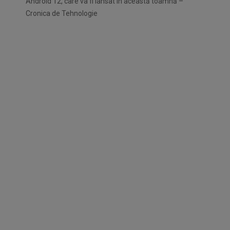
Android 12, care va fi lansat în această toamnă –
Cronica de Tehnologie