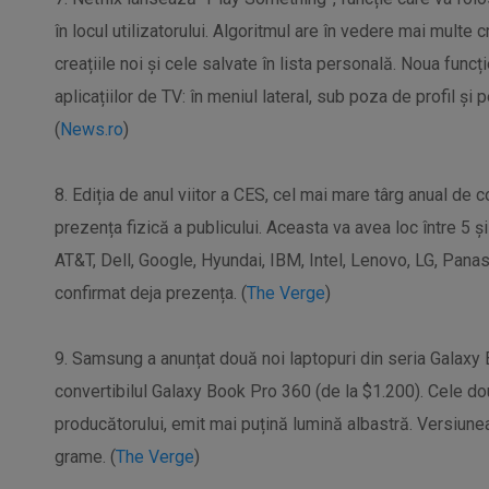
în locul utilizatorului. Algoritmul are în vedere mai multe cri
creațiile noi și cele salvate în lista personală. Noua funcție
aplicațiilor de TV: în meniul lateral, sub poza de profil și 
(
News.ro
)
8. Ediția de anul viitor a CES, cel mai mare târg anual de 
prezența fizică a publicului. Aceasta va avea loc între 5 
AT&T, Dell, Google, Hyundai, IBM, Intel, Lenovo, LG, Pa
confirmat deja prezența. (
The Verge
)
9. Samsung a anunțat două noi laptopuri din seria Galaxy 
convertibilul Galaxy Book Pro 360 (de la $1.200). Cele d
producătorului, emit mai puțină lumină albastră. Versiun
grame. (
The Verge
)