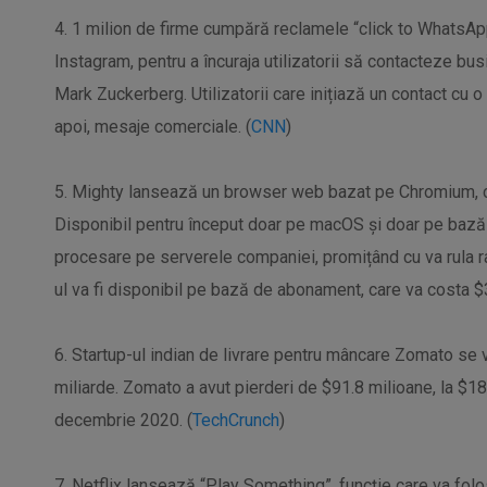
4. 1 milion de firme cumpără reclamele “click to WhatsAp
Instagram, pentru a încuraja utilizatorii să contacteze b
Mark Zuckerberg. Utilizatorii care inițiază un contact cu
apoi, mesaje comerciale. (
CNN
)
5. Mighty lansează un browser web bazat pe Chromium, c
Disponibil pentru început doar pe macOS și doar pe bază d
procesare pe serverele companiei, promițând cu va rula r
ul va fi disponibil pe bază de abonament, care va costa $3
6. Startup-ul indian de livrare pentru mâncare Zomato se v
miliarde. Zomato a avut pierderi de $91.8 milioane, la $183
decembrie 2020. (
TechCrunch
)
7. Netflix lansează “Play Something”, funcție care va fol