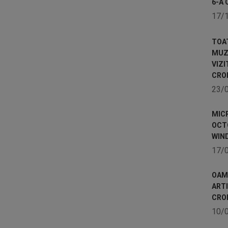
6-A 
17/
TOA
MUZE
VIZI
CRO
23/
MICR
OCTO
WIN
17/
OAME
ART
CRO
10/