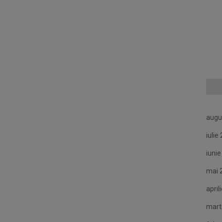
augu
iulie
iuni
mai 
april
mart