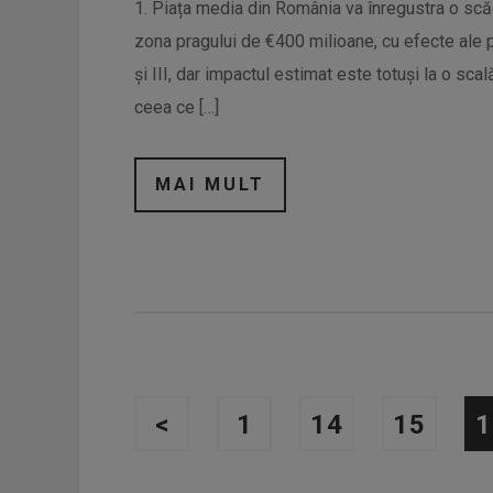
1. Piața media din România va înregustra o scă
zona pragului de €400 milioane, cu efecte ale p
și III, dar impactul estimat este totuși la o sc
ceea ce […]
MAI MULT
<
1
14
15
1