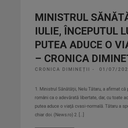
MINISTRUL SĂNĂTĂŢ
IULIE, ÎNCEPUTUL 
PUTEA ADUCE O V
– CRONICA DIMINEȚ
CRONICA DIMINEȚII
-
01/07/20
1. Ministrul Sănătăţii, Nelu Tătaru, a afirmat 
români ca o adevărată libertate, dar, cu toate ace
putea aduce o viaţă cvasi-normală. Tătaru a sp
chiar doi. (News.ro) 2. […]