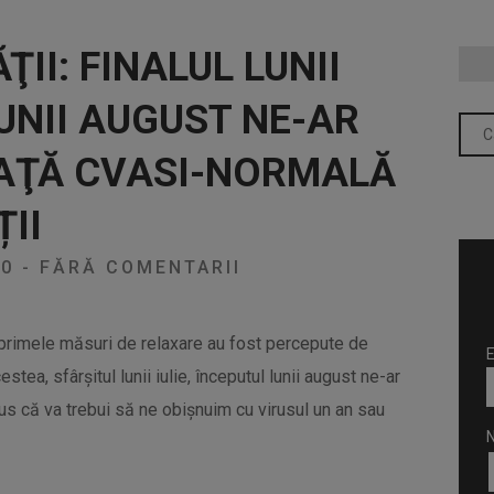
II: FINALUL LUNII
LUNII AUGUST NE-AR
IAŢĂ CVASI-NORMALĂ
II
20
-
FĂRĂ COMENTARII
că primele măsuri de relaxare au fost percepute de
E
stea, sfârşitul lunii iulie, începutul lunii august ne-ar
us că va trebui să ne obişnuim cu virusul un an sau