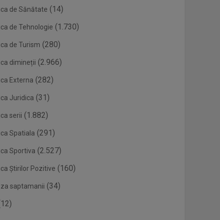
(14)
ica de Sănătate
(1.730)
ica de Tehnologie
(280)
ica de Turism
(2.966)
ca dimineții
(282)
ica Externa
(31)
ca Juridica
(1.882)
ca serii
(291)
ica Spatiala
(2.527)
ica Sportiva
(160)
ca Știrilor Pozitive
(34)
eza saptamanii
12)