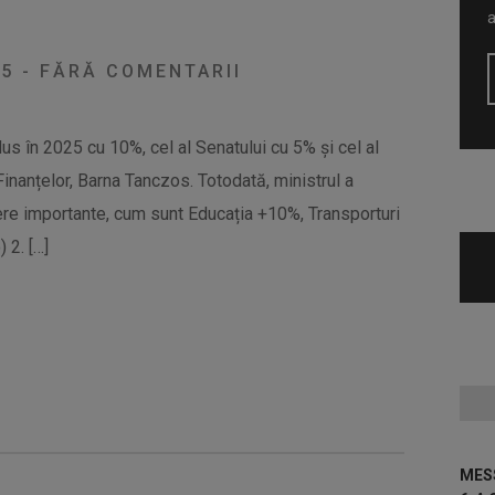
25
-
FĂRĂ COMENTARII
dus în 2025 cu 10%, cel al Senatului cu 5% și cel al
Finanțelor, Barna Tanczos. Totodată, ministrul a
tere importante, cum sunt Educația +10%, Transporturi
 2. […]
MESS