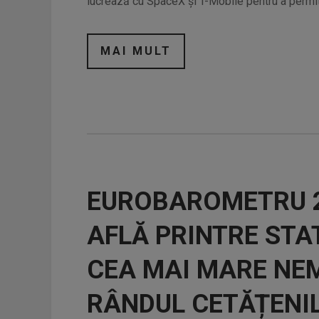
lucrează cu SpaceX și T-Mobile pentru a permite
MAI MULT
EUROBAROMETRU 2
AFLĂ PRINTRE STA
CEA MAI MARE NE
RÂNDUL CETĂȚENI