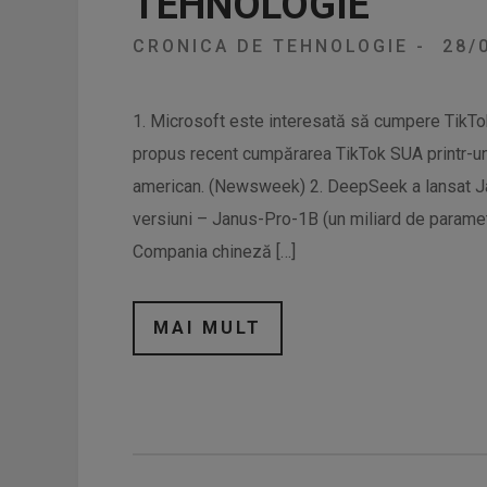
TEHNOLOGIE
CRONICA DE TEHNOLOGIE
-
28/
1. Microsoft este interesată să cumpere TikT
propus recent cumpărarea TikTok SUA printr-un
american. (Newsweek) 2. DeepSeek a lansat J
versiuni – Janus-Pro-1B (un miliard de paramet
Compania chineză […]
MAI MULT