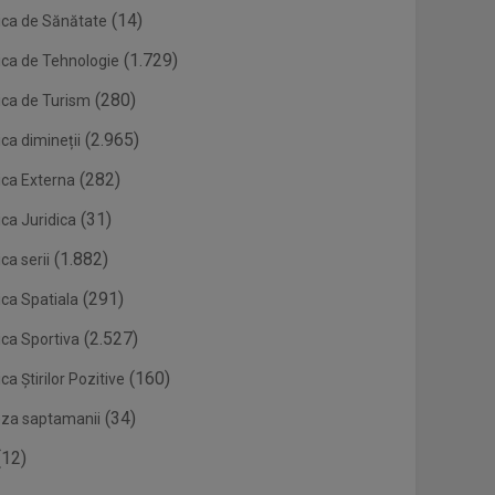
(14)
ica de Sănătate
(1.729)
ica de Tehnologie
(280)
ica de Turism
(2.965)
ca dimineții
(282)
ica Externa
(31)
ca Juridica
(1.882)
ca serii
(291)
ica Spatiala
(2.527)
ica Sportiva
(160)
ca Știrilor Pozitive
(34)
eza saptamanii
12)