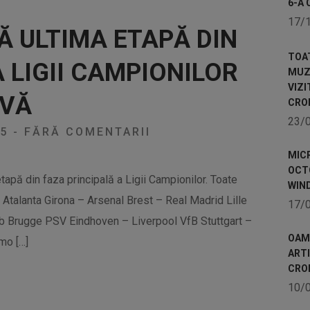
6-A 
17/
Ă ULTIMA ETAPĂ DIN
TOA
 LIGII CAMPIONILOR
MUZE
VIZI
IVĂ
CRO
23/
25
-
FĂRĂ COMENTARII
MICR
OCTO
etapă din faza principală a Ligii Campionilor. Toate
WIN
 Atalanta Girona – Arsenal Brest – Real Madrid Lille
17/
b Brugge PSV Eindhoven – Liverpool VfB Stuttgart –
OAME
mo […]
ART
CRO
10/