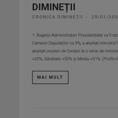
DIMINEȚII
CRONICA DIMINEȚII
-
29/01/20
1. Bugetul Administrației Prezidențiale va fi re
Camerei Deputaților cu 9%, a anunțat ministrul 
anunțat creșteri de fonduri la o serie de minis
+20%, Sănătate +50% și Mediu +51%. (Profit.ro)
MAI MULT