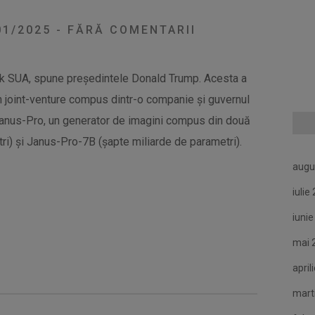
01/2025
-
FĂRĂ COMENTARII
ok SUA, spune președintele Donald Trump. Acesta a
 joint-venture compus dintr-o companie și guvernul
anus-Pro, un generator de imagini compus din două
ri) și Janus-Pro-7B (șapte miliarde de parametri).
augu
iulie
iuni
mai 
april
mart