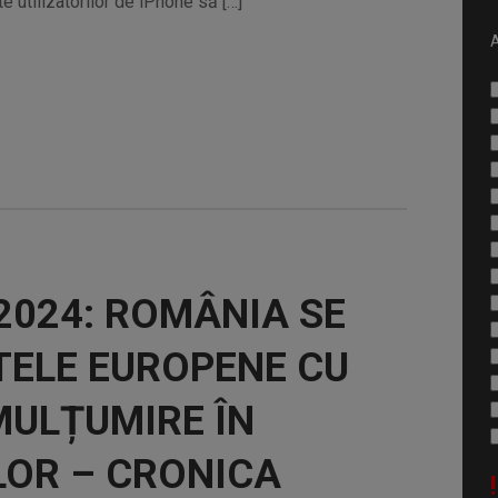
 utilizatorilor de iPhone să […]
A
024: ROMÂNIA SE
TELE EUROPENE CU
MULȚUMIRE ÎN
LOR – CRONICA
!