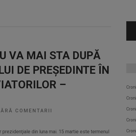
U VA MAI STA DUPĂ
UI DE PREȘEDINTE ÎN
VIATORILOR –
Cron
Cron
Cron
ĂRĂ COMENTARII
Cron
Cron
lor prezidenţiale din luna mai. 15 martie este termenul