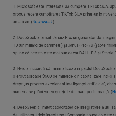
1. Microsoft este interesată să cumpere TikTok SUA, sp
propus recent cumpărarea TikTok SUA printr-un joint-ven
american. (
Newsweek
)
2. DeepSeek a lansat Janus-Pro, un generator de imagin
1B (un miliard de parametri) și Janus-Pro-7B (șapte mili
spune că acesta este mai bun decât DALL-E 3 și Stable Di
3. Nvidia încearcă să minimalizeze impactul DeepSeek as
pierdut aproape $600 de miliarde din capitalizare într-o 
drept „un progres excelent al inteligenței artificiale”, dar
numeroase plăci video și rețele de mare performanță. (
N
4. DeepSeek a limitat capacitatea de înregistrare a utilizat
de utilizatorii deja înregistrați. Compania spune că este ți