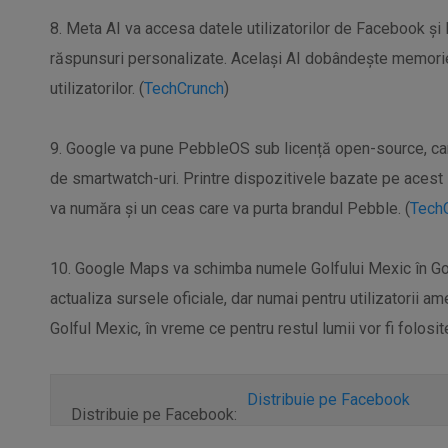
8. Meta AI va accesa datele utilizatorilor de Facebook și 
răspunsuri personalizate. Același AI dobândește memorie,
utilizatorilor. (
TechCrunch
)
9. Google va pune PebbleOS sub licență open-source, care 
de smartwatch-uri. Printre dispozitivele bazate pe acest 
va număra și un ceas care va purta brandul Pebble. (
Tech
10. Google Maps va schimba numele Golfului Mexic în Gol
actualiza sursele oficiale, dar numai pentru utilizatorii 
Golful Mexic, în vreme ce pentru restul lumii vor fi folosi
Distribuie pe Facebook
Distribuie pe Facebook: