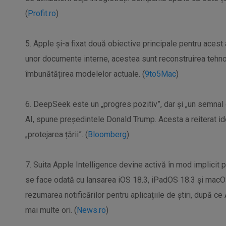
(
Profit.ro
)
5. Apple și-a fixat două obiective principale pentru acest a
unor documente interne, acestea sunt reconstruirea tehnolo
îmbunătățirea modelelor actuale. (
9to5Mac
)
6. DeepSeek este un „progres pozitiv”, dar și „un semnal
AI, spune președintele Donald Trump. Acesta a reiterat id
„protejarea țării”. (
Bloomberg
)
7. Suita Apple Intelligence devine activă în mod implicit
se face odată cu lansarea iOS 18.3, iPadOS 18.3 și mac
rezumarea notificărilor pentru aplicațiile de știri, după ce
mai multe ori. (
News.ro
)