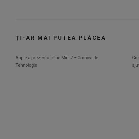
ȚI-AR MAI PUTEA PLĂCEA
Apple a prezentat iPad Mini 7 – Cronica de
Coc
Tehnologie
aju