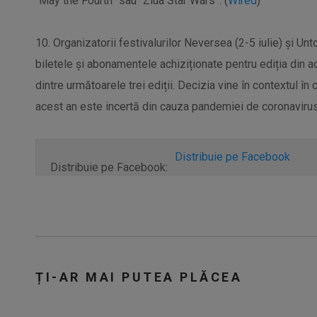
“May the Fourth” sau “Ziua Star Wars”. (
Wired
)
10. Organizatorii festivalurilor Neversea (2-5 iulie) și Unt
biletele și abonamentele achiziționate pentru ediția din ace
dintre următoarele trei ediții. Decizia vine în contextul în
acest an este incertă din cauza pandemiei de coronavirus
Distribuie pe Facebook
Distribuie pe Facebook:
ȚI-AR MAI PUTEA PLĂCEA