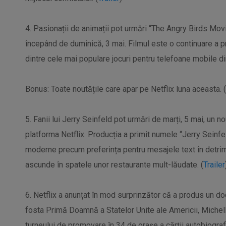
4. Pasionații de animații pot urmări “The Angry Birds Mo
începând de duminică, 3 mai. Filmul este o continuare a pr
dintre cele mai populare jocuri pentru telefoane mobile din
Bonus: Toate noutățile care apar pe Netflix luna aceasta. (
5. Fanii lui Jerry Seinfeld pot urmări de marți, 5 mai, u
platforma Netflix. Producția a primit numele “Jerry Seinf
moderne precum preferința pentru mesajele text în detrim
ascunde în spatele unor restaurante mult-lăudate. (
Trailer
6. Netflix a anunțat în mod surprinzător că a produs un do
fosta Primă Doamnă a Statelor Unite ale Americii, Michel
turneului de promovare în 34 de orașe a cărții autobiograf