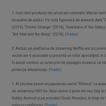
1. Încă cinci producții din universul cinematic Marvel su
începând de astăzi. Pe listă figurează de această dată “
(2015), “Doctor Strange” (2016), “Guardians of the Galaxy 
“Ant-Man and the Wasp” (2018). (
Trailer
)
2. Astăzi, pe platforma de streaming Netflix are loc premie
sezon are 6 episoade și prezintă un viitor apocaliptic în c
În acest context, un avion plin de pasageri încearcă să 
protecția întunericului. (
Trailer
)
3. Al cincilea sezon al popularului serial “Billions” va av
de streaming HBO Go. Noul sezon îi pune din nou față în fa
Bobby Axelrod și pe avocatul Chuck Rhoades, în timp ce
mijlocul conflictului. (
Trailer
)