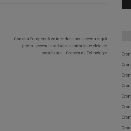
Comisia Europeană va introduce anul acesta reguli
pentru accesul gradual al copiilor la rețelele de
socializare – Cronica de Tehnologie
Cron
Cron
Cron
Cron
Cron
Cron
Cron
Cron