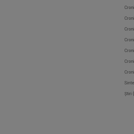
Croni
Cron
Croni
Croni
Cron
Cron
Croni
Sint
(
Știri