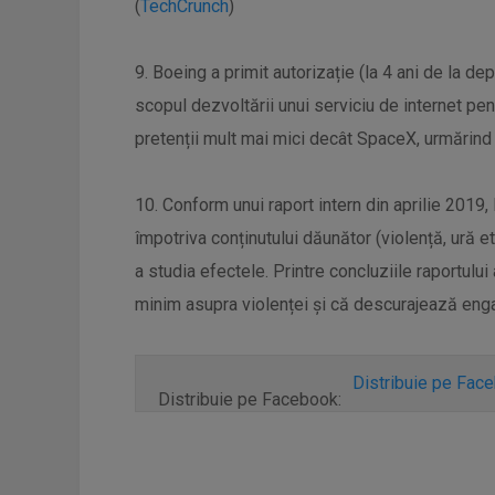
(
TechCrunch
)
9. Boeing a primit autorizație (la 4 ani de la de
scopul dezvoltării unui serviciu de internet pen
pretenții mult mai mici decât SpaceX, urmărind s
10. Conform unui raport intern din aprilie 2019
împotriva conținutului dăunător (violență, ură et
a studia efectele. Printre concluziile raportulu
minim asupra violenței și că descurajează eng
Distribuie pe Fac
Distribuie pe Facebook: