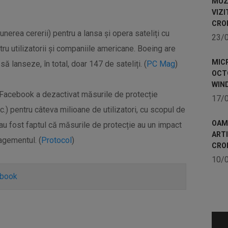
MUZE
VIZI
CRO
punerea cererii) pentru a lansa și opera sateliți cu
23/
tru utilizatorii și companiile americane. Boeing are
MICR
ă lanseze, în total, doar 147 de sateliți. (
PC Mag
)
OCTO
WIN
, Facebook a dezactivat măsurile de protecție
17/
c.) pentru câteva milioane de utilizatori, cu scopul de
OAME
i au fost faptul că măsurile de protecție au un impact
ART
agementul. (
Protocol
)
CRO
10/
ebook