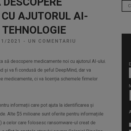
Ă DESCOPERE
CU AJUTORUL AI-
E TEHNOLOGIE
11/2021
-
UN COMENTARIU
ta să descopere medicamente noi cu ajutorul AI-ului.
E
 și va fi condusă de șeful DeepMind, dar va
e medicamente, ci va licenția schemele firmelor
u informații care pot ajuta la identificarea și
A
e. Alte $5 milioane sunt oferite pentru informațiile
ară) a celor care folosesc ransomware-ul creat de