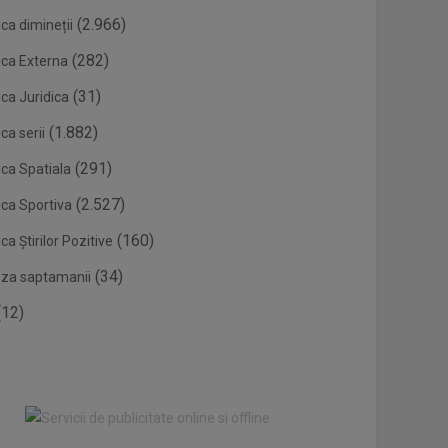
(2.966)
ca dimineții
(282)
ica Externa
(31)
ca Juridica
(1.882)
ca serii
(291)
ica Spatiala
(2.527)
ica Sportiva
(160)
ca Știrilor Pozitive
(34)
eza saptamanii
12)