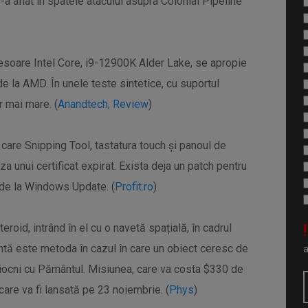
a aflat în spatele atacului asupra Colonial Pipeline
cesoare Intel Core, i9-12900K Alder Lake, se apropie
 la AMD. În unele teste sintetice, cu suportul
r mai mare. (
Anandtech, Review
)
care Snipping Tool, tastatura touch și panoul de
a unui certificat expirat. Exista deja un patch pentru
 de la Windows Update. (
Profit.ro
)
!
roid, intrând în el cu o navetă spațială, în cadrul
entă este metoda în cazul în care un obiect ceresc de
 ciocni cu Pământul. Misiunea, care va costa $330 de
care va fi lansată pe 23 noiembrie. (
Phys
)