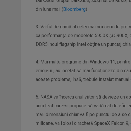
DarkSide. Grupul DarkSide, susținut de Rusia, s-
din luna mai. (
Bloomberg
)
3. Vârful de gamă al celei mai noi serii de pro
ca performanță de modelele 5950X și 5900X, de
DDR5, noul flagship Intel obține un punctaj chia
4. Mai multe programe din Windows 11, printre 
emoji-uri, au încetat să mai funcționeze din cauz
aceste probleme, însă, trebuie instalat manual
5. NASA va încerca anul viitor să devieze un aste
unui test care-și propune să vadă cât de efici
mari dimensiuni chiar va fi pe punctul de a se
milioane, va folosi o rachetă SpaceX Falcon 9, 