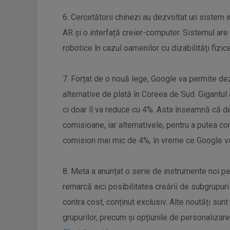
6. Cercetătorii chinezi au dezvoltat un sistem i
AR și o interfață creier-computer. Sistemul are
robotice în cazul oamenilor cu dizabilități fiz
7. Forțat de o nouă lege, Google va permite de
alternative de plată în Coreea de Sud. Gigantul
ci doar îl va reduce cu 4%. Asta înseamnă că dez
comisioane, iar alternativele, pentru a putea c
comision mai mic de 4%, în vreme ce Google va
8. Meta a anunțat o serie de instrumente noi pe
remarcă aici posibilitatea creării de subgrupu
contra cost, conținut exclusiv. Alte noutăți sun
grupurilor, precum și opțiunile de personalizare 