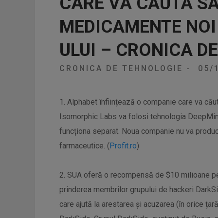
CARE VA CĂUTA S
MEDICAMENTE NOI 
ULUI – CRONICA D
CRONICA DE TEHNOLOGIE
-
05/
1. Alphabet înființează o companie care va cău
Isomorphic Labs va folosi tehnologia DeepMind
funcționa separat. Noua companie nu va produc
farmaceutice. (
Profit.ro
)
2. SUA oferă o recompensă de $10 milioane pentr
prinderea membrilor grupului de hackeri DarkSid
care ajută la arestarea și acuzarea (în orice ț