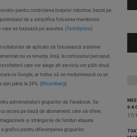
novativ pentru controlarea brațelor robotice, bazat pe
 potențialul de a simplifica folosirea membrelor
ice care se bazează pe acestea. (
TechXplore
)
zvoltatorilor de aplicații să folosească sisteme
 american nu va renunța, însă, la comisionul perceput,
voltatorii care vor alege alt serviciu vor plăti două
oncura cu Google, ar trebui să se mulțumească cu un
 opri până la 26%. (
Bloomberg
)
MESS
ntru administratorii grupurilor de Facebook. Se
6-A 
ri cu acces pe bază de abonament, care să ofere,
17/
t magazinele și strângerile de fonduri atașate
a graficii pentru diferențierea grupurilor.
TOA