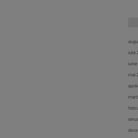
augu
iulie
iuni
mai 
april
mart
febr
ianu
dece