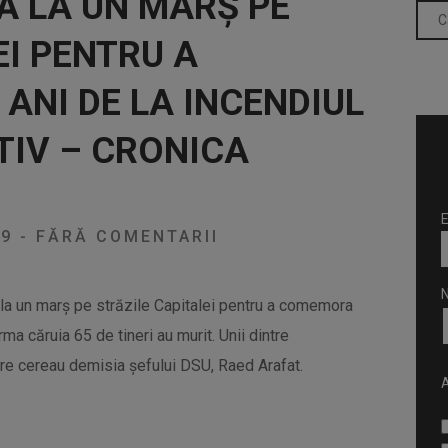
Ă LA UN MARŞ PE
EI PENTRU A
NI DE LA INCENDIUL
TIV – CRONICA
E
19
-
FĂRĂ COMENTARII
 la un marş pe străzile Capitalei pentru a comemora
urma căruia 65 de tineri au murit. Unii dintre
are cereau demisia şefului DSU, Raed Arafat.
A