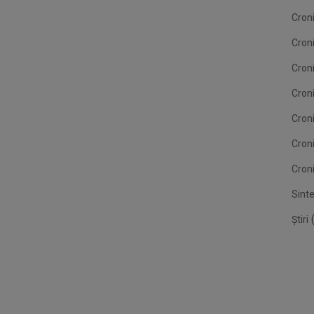
Croni
Cron
Croni
Croni
Cron
Cron
Croni
Sint
(
Știri