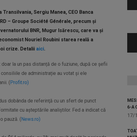
a Transilvania, Sergiu Manea, CEO Banca
RD – Groupe Société Générale, precum și
uvernatorului BNR, Mugur Isărescu, care va și
 economist Nouriel Roubini starea reală a
oi crize. Detalii
aici
.
doar la un pas distanță de o fuziune, după ce șefii
consiliile de administrație au votat și ele
ii. (
Profit.ro)
edus dobânda de referinţă cu un sfert de punct
MESS
6-A 
ormitate cu aşteptările analiştilor. Fed a indicat că
17/
o pauză. (
News.ro)
TOA