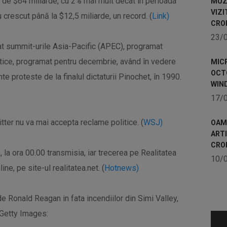
ri de $64 miliarde, cu 2% mai mult decât în perioada
MUZE
VIZI
au crescut până la $12,5 miliarde, un record. (
Link)
CRO
23/
lat summit-urile Asia-Pacific (APEC), programat
ice, programat pentru decembrie, având în vedere
MICR
OCTO
e proteste de la finalul dictaturii Pinochet, în 1990.
WIN
17/
tter nu va mai accepta reclame politice. (
WSJ)
OAME
ART
CRO
, la ora 00.00 transmisia, iar trecerea pe Realitatea
10/
e, pe site-ul realitatea.net. (
Hotnews)
de Ronald Reagan in fata incendiilor din Simi Valley,
 Getty Images: