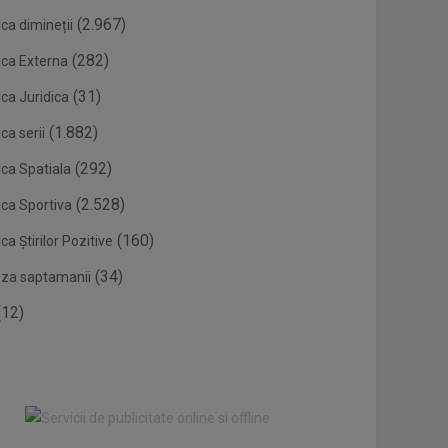
(2.967)
ca dimineții
(282)
ica Externa
(31)
ca Juridica
(1.882)
ca serii
(292)
ica Spatiala
(2.528)
ica Sportiva
(160)
ca Știrilor Pozitive
(34)
eza saptamanii
12)