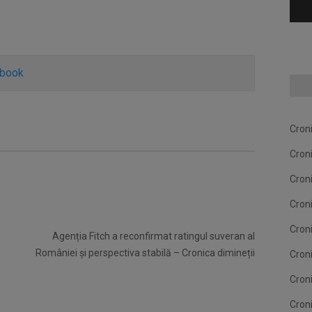
ebook
Cron
Cron
Cron
Cron
Cron
Agenția Fitch a reconfirmat ratingul suveran al
României și perspectiva stabilă – Cronica dimineții
Cron
Cron
Cron