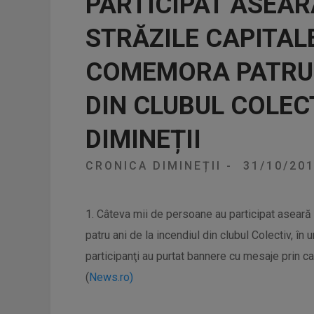
PARTICIPAT ASEAR
STRĂZILE CAPITAL
COMEMORA PATRU A
DIN CLUBUL COLEC
DIMINEȚII
CRONICA DIMINEȚII
-
31/10/20
1. Câteva mii de persoane au participat aseară
patru ani de la incendiul din clubul Colectiv, în 
participanţi au purtat bannere cu mesaje prin c
(
News.ro)