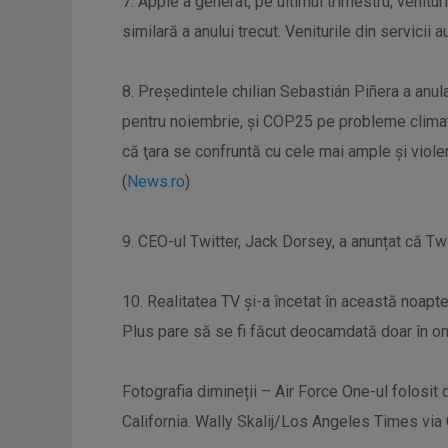
7. Apple a generat, pe ultimul trimestru, venitu
similară a anului trecut. Veniturile din servicii 
8. Preşedintele chilian Sebastián Piñera a anu
pentru noiembrie, şi COP25 pe probleme climat
că ţara se confruntă cu cele mai ample şi violent
(
News.ro
)
9. CEO-ul Twitter, Jack Dorsey, a anunțat că Twi
10. Realitatea TV și-a încetat în această noapte
Plus pare să se fi făcut deocamdată doar în onlin
Fotografia dimineții – Air Force One-ul folosit 
California. Wally Skalij/Los Angeles Times via