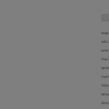
augu
iulie
iuni
mai 
april
mart
febr
ianu
dece