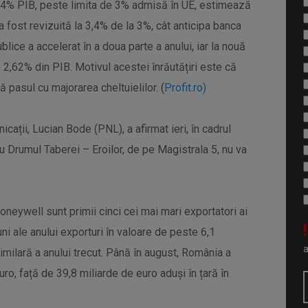
 3,4% PIB, peste limita de 3% admisă în UE, estimează
 fost revizuită la 3,4% de la 3%, cât anticipa banca
ublice a accelerat în a doua parte a anului, iar la nouă
e 2,62% din PIB. Motivul acestei înrăutățiri este că
nă pasul cu majorarea cheltuielilor. (
Profit.ro)
cații, Lucian Bode (PNL), a afirmat ieri, în cadrul
u Drumul Taberei – Eroilor, de pe Magistrala 5, nu va
oneywell sunt primii cinci cei mai mari exportatori ai
!
uni ale anului exporturi în valoare de peste 6,1
imilară a anului trecut. Până în august, România a
ro, față de 39,8 miliarde de euro aduși în țară în