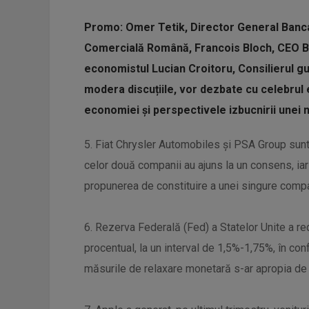
Promo: Omer Tetik, Director General Banc
Comercială Română, Francois Bloch, CEO B
economistul Lucian Croitoru, Consilierul g
modera discuțiile, vor dezbate cu celebrul
economiei și perspectivele izbucnirii unei n
5. Fiat Chrysler Automobiles și PSA Group sunt 
celor două companii au ajuns la un consens, iar 
propunerea de constituire a unei singure compan
6. Rezerva Federală (Fed) a Statelor Unite a r
procentual, la un interval de 1,5%-1,75%, în conf
măsurile de relaxare monetară s-ar apropia de 