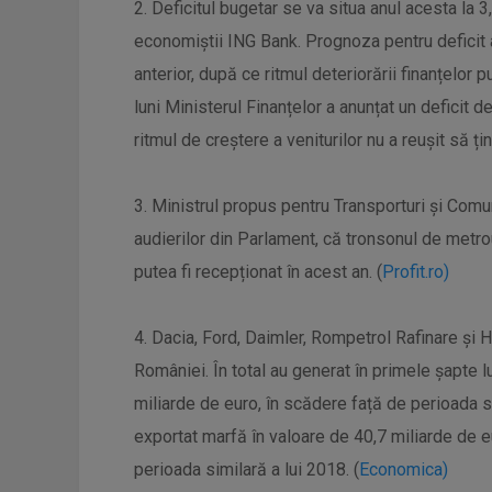
2. Deficitul bugetar se va situa anul acesta la
economiștii ING Bank. Prognoza pentru deficit a
anterior, după ce ritmul deteriorării finanțelor p
luni Ministerul Finanțelor a anunțat un deficit d
ritmul de creștere a veniturilor nu a reușit să ți
3. Ministrul propus pentru Transporturi și Comuni
audierilor din Parlament, că tronsonul de metro
putea fi recepționat în acest an. (
Profit.ro)
4. Dacia, Ford, Daimler, Rompetrol Rafinare și H
României. În total au generat în primele șapte l
miliarde de euro, în scădere față de perioada s
exportat marfă în valoare de 40,7 miliarde de eu
perioada similară a lui 2018. (
Economica)