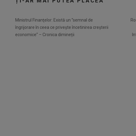
ȚI-AR MAI PUTEA PLĂCEA
Ministrul Finanţelor: Există un ”semnal de
Ro
îngrijorare în ceea ce priveşte încetinirea creşterii
economice” – Cronica dimineții
In