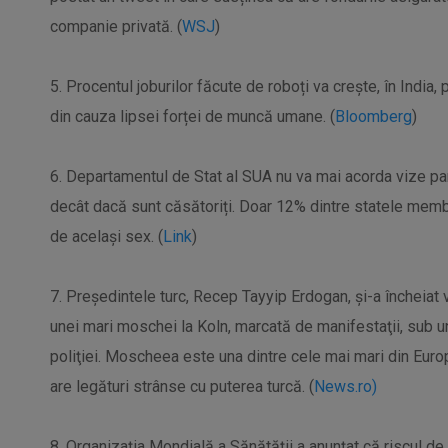
companie privată. (
WSJ
)
5. Procentul joburilor făcute de roboți va crește, în India, 
din cauza lipsei forței de muncă umane. (
Bloomberg
)
6. Departamentul de Stat al SUA nu va mai acorda vize par
decât dacă sunt căsătoriți. Doar 12% dintre statele mem
de același sex. (
Link
)
7. Preşedintele turc, Recep Tayyip Erdogan, şi-a încheiat 
unei mari moschei la Koln, marcată de manifestaţii, sub u
poliţiei. Moscheea este una dintre cele mai mari din Europ
are legături strânse cu puterea turcă. (
News.ro)
8. Organizația Mondială a Sănătății a anunțat că riscul d