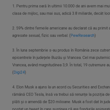
1. Pentru prima oară în ultimii 10.000 de ani avem mai mulț
clasa de mijloc, sau mai sus, adică 3.8 miliarde, decât locu
2. 59% dintre femeile americane au declarat că au primit 
agresate sexual, fizic sau verbal. (
PewResearch
)
3. În luna septembrie s-au produs în România zece cutre
epicentrele în județele Buzău și Vrancea. Cel mai puternic 
Vrancea, având magnitudinea 3,9. În total, 19 cutremure au
(
Digi24
)
4. Elon Musk a ajuns la un acord cu Securities and Exch
rămână CEO Tesla, însă va trebui să renunțe la poziția de 
plăti și o amendă de $20 milioane. Musk a fost dat în ju
postat un tweet în care susținea că are fondurile asigurat