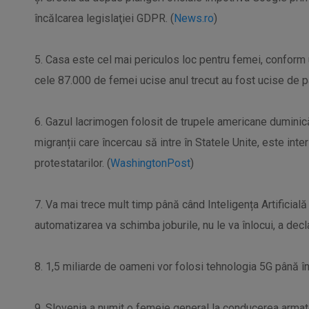
încălcarea legislaţiei GDPR. (
News.ro
)
5. Casa este cel mai periculos loc pentru femei, conform 
cele 87.000 de femei ucise anul trecut au fost ucise de pa
6. Gazul lacrimogen folosit de trupele americane duminică
migranții care încercau să intre în Statele Unite, este inte
protestatarilor. (
WashingtonPost
)
7. Va mai trece mult timp până când Inteligența Artificială 
automatizarea va schimba joburile, nu le va înlocui, a decl
8. 1,5 miliarde de oameni vor folosi tehnologia 5G până în
9. Slovenia a numit o femeie general la conducerea armat