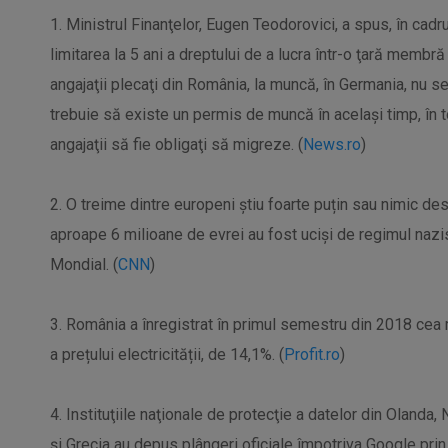
1. Ministrul Finanţelor, Eugen Teodorovici, a spus, în cadr
limitarea la 5 ani a dreptului de a lucra într-o ţară membră
angajaţii plecaţi din România, la muncă, în Germania, nu se 
trebuie să existe un permis de muncă în acelaşi timp, în 
angajaţii să fie obligaţi să migreze. (
News.ro
)
2. O treime dintre europeni știu foarte puțin sau nimic de
aproape 6 milioane de evrei au fost uciși de regimul nazis
Mondial. (
CNN
)
3. România a înregistrat în primul semestru din 2018 ce
a prețului electricității, de 14,1%. (
Profit.ro
)
4. Instituţiile naţionale de protecţie a datelor din Olanda,
şi Grecia au depus plângeri oficiale împotriva Google pri