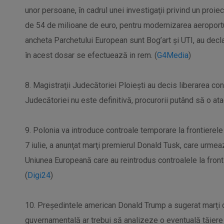
unor persoane, în cadrul unei investigaţii privind un proie
de 54 de milioane de euro, pentru modernizarea aeroportul
ancheta Parchetului European sunt Bog’art și UTI, au decl
în acest dosar se efectuează in rem. (
G4Media
)
8. Magistraţii Judecătoriei Ploieşti au decis liberarea con
Judecătoriei nu este definitivă, procurorii putând să o ata
9. Polonia va introduce controale temporare la frontierele
7 iulie, a anunţat marţi premierul Donald Tusk, care urmea
Uniunea Europeană care au reintrodus controalele la fronti
(
Digi24
)
10. Președintele american Donald Trump a sugerat marți 
guvernamentală ar trebui să analizeze o eventuală tăiere 