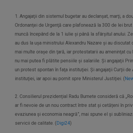
1. Angajaţii din sistemul bugetar au declanşat, marţi, a d
Ordonanţei de Urgenţă care plafonează la 300 de lei brut
muncă începând de la 1 iulie şi până la sfârşitul anului. Zec
au dus la uşa ministrului Alexandru Nazare şi au discutat 
mai multe oraşe din ţară, iar protestatarii au ameninţat cu b
nu mai putea fi plătite pensiile şi salariile. Şi angajaţii P
un protest spontan în faţa instituţiei. Şi angajaţii Curţii d
instituţiei, iar apoi au pornit spre Ministerul Justiţiei. (
New
2. Consilierul prezidențial Radu Burnete consideră că „Ro
ar fi nevoie de un nou contract între stat și cetățeni în pri
evaziunea și economia neagră”, mai spune el și subliniaz
servicii de calitate. (
Digi24
)