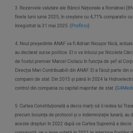
3. Rezervele valutare ale Băncii Naționale a României (BN
finele lunii iunie 2025, în creștere cu 4,71% comparativ c
înregistrat la 31 mai 2025. (
Profit.ro
)
4. Noul președinte ANAF va fi Adrian Nicuşor Nică, actualul
au declarat surse politice. El o va înlocui pe Nicoleta Câr
de fostul premier Marcel Ciolacu în funcția de șef al Corpu
Direcția Mari Contribuabili din ANAF. El a făcut parte din 
companii de stat. Din 2015 și până în 2024 la Hidroelectr
control din compania cu capital majoritar de stat. (
G4Medi
5. Curtea Constituțională a decis marți să îi redea lui Tra
precum locuința de protocol și o indemnizație lunară, au 
aceste drepturi în 2022 după ce Curtea Supremă a decis 
comunistă, iar o lege votată în 2021 le interzice foștilor 