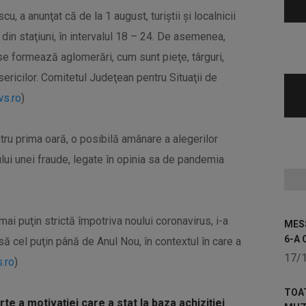
, a anunţat că de la 1 august, turiştii şi localnicii
din staţiuni, în intervalul 18 – 24. De asemenea,
 se formează aglomerări, cum sunt pieţe, târguri,
isericilor. Comitetul Judeţean pentru Situaţii de
s.ro
)
ru prima oară, o posibilă amânare a alegerilor
lui unei fraude, legate în opinia sa de pandemia
 mai puţin strictă împotriva noului coronavirus, i-a
MESS
6-A 
cel puţin până de Anul Nou, în contextul în care a
17/
.ro
)
TOA
arte a motivației care a stat la baza achiziției