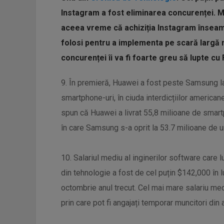
Instagram a fost eliminarea concurenței. Ma
aceea vreme că achiziția Instagram înseamn
folosi pentru a implementa pe scară largă
concurenței îi va fi foarte greu să lupte cu
9. În premieră, Huawei a fost peste Samsung la
smartphone-uri, în ciuda interdicțiilor american
spun că Huawei a livrat 55,8 milioane de smartp
în care Samsung s-a oprit la 53.7 milioane de uni
10. Salariul mediu al inginerilor software care
din tehnologie a fost de cel puțin $142,000 în l
octombrie anul trecut. Cel mai mare salariu me
prin care pot fi angajați temporar muncitori din al