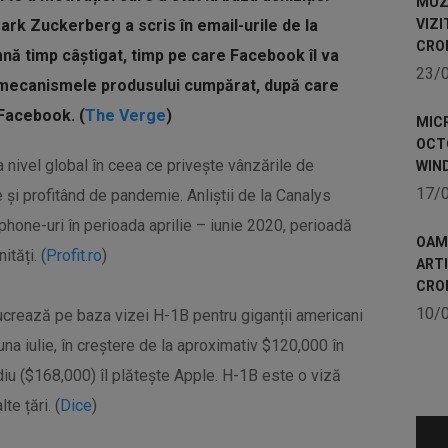
MUZE
rk Zuckerberg a scris în email-urile de la
VIZI
CRO
ă timp câștigat, timp pe care Facebook îl va
23/
 mecanismele produsului cumpărat, după care
 Facebook. (
The Verge
)
MICR
OCTO
 nivel global în ceea ce privește vânzările de
WIN
17/
e și profitând de pandemie. Anliștii de la Canalys
hone-uri în perioada aprilie – iunie 2020, perioadă
OAME
tăți. (
Profit.ro
)
ART
CRO
10/
 lucrează pe baza vizei H-1B pentru giganții americani
una iulie, în creștere de la aproximativ $120,000 în
diu ($168,000) îl plătește Apple. H-1B este o viză
te țări. (
Dice
)