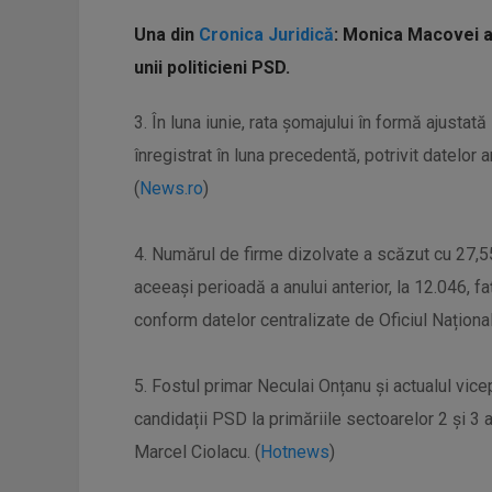
Una din
Cronica Juridică
: Monica Macovei a 
unii politicieni PSD.
3. În luna iunie, rata şomajului în formă ajustat
înregistrat în luna precedentă, potrivit datelor 
(
News.ro
)
4. Numărul de firme dizolvate a scăzut cu 27,5
aceeași perioadă a anului anterior, la 12.046, f
conform datelor centralizate de Oficiul Național
5. Fostul primar Neculai Onțanu și actualul vice
candidații PSD la primăriile sectoarelor 2 și 3 a
Marcel Ciolacu. (
Hotnews
)