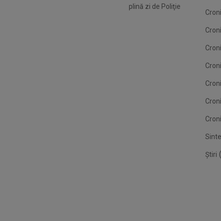
plină zi de Poliţie
Croni
Cron
Croni
Croni
Cron
Cron
Croni
Sint
(
Știri