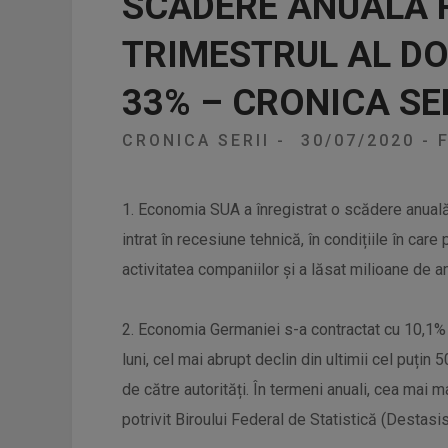
SCĂDERE ANUALĂ 
TRIMESTRUL AL DO
33% – CRONICA SER
CRONICA SERII
-
30/07/2020
-
F
1. Economia SUA a înregistrat o scădere anuală 
intrat în recesiune tehnică, în condițiile în car
activitatea companiilor și a lăsat milioane de a
2. Economia Germaniei s-a contractat cu 10,1% în
luni, cel mai abrupt declin din ultimii cel puțin 
de către autorități. În termeni anuali, cea mai
potrivit Biroului Federal de Statistică (Destasis)