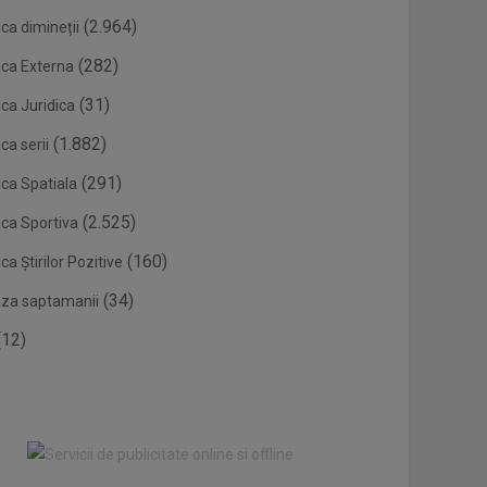
(2.964)
ca dimineții
(282)
ica Externa
(31)
ca Juridica
(1.882)
ca serii
(291)
ica Spatiala
(2.525)
ica Sportiva
(160)
ca Știrilor Pozitive
(34)
eza saptamanii
12)