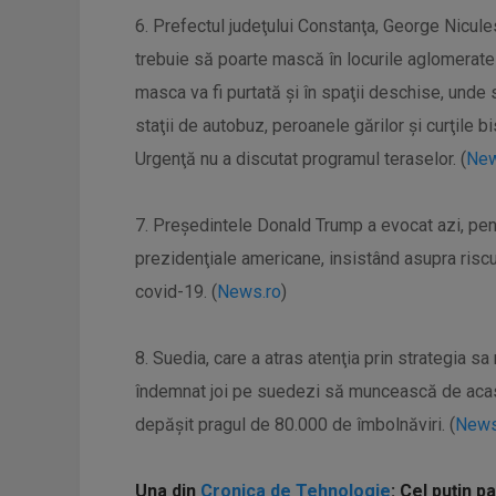
6. Prefectul judeţului Constanţa, George Niculescu
trebuie să poarte mască în locurile aglomerate 
masca va fi purtată şi în spaţii deschise, unde
staţii de autobuz, peroanele gărilor şi curţile b
Urgenţă nu a discutat programul teraselor. (
New
7. Preşedintele Donald Trump a evocat azi, pent
prezidenţiale americane, insistând asupra riscu
covid-19. (
News.ro
)
8. Suedia, care a atras atenţia prin strategia sa
îndemnat joi pe suedezi să muncească de acasă 
depăşit pragul de 80.000 de îmbolnăviri. (
News
Una din
Cronica de Tehnologie
: Cel puțin p