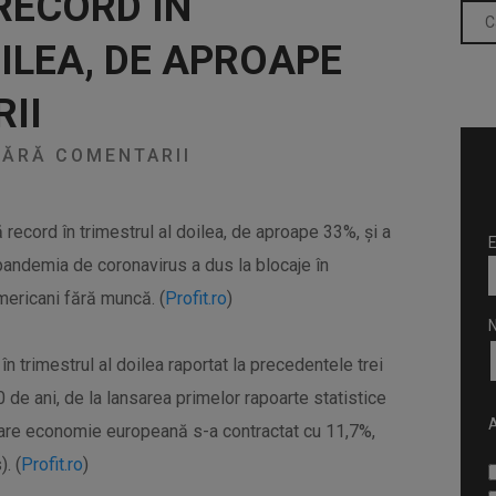
RECORD ÎN
ILEA, DE APROAPE
II
ĂRĂ COMENTARII
record în trimestrul al doilea, de aproape 33%, și a
E
e pandemia de coronavirus a dus la blocaje în
mericani fără muncă. (
Profit.ro
)
 trimestrul al doilea raportat la precedentele trei
50 de ani, de la lansarea primelor rapoarte statistice
A
 mare economie europeană s-a contractat cu 11,7%,
. (
Profit.ro
)