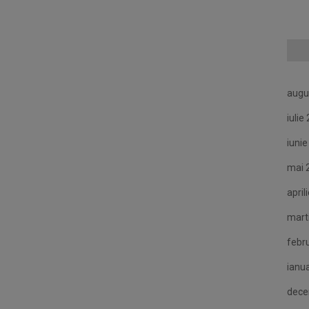
augu
iulie
iuni
mai 
april
mart
febr
ianu
dece