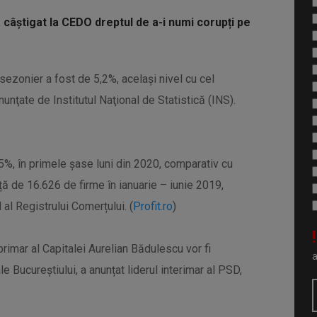
câștigat la CEDO dreptul de a-i numi corupți pe
ă sezonier a fost de 5,2%, acelaşi nivel cu cel
anunţate de Institutul Naţional de Statistică (INS).
5%, în primele șase luni din 2020, comparativ cu
ață de 16.626 de firme în ianuarie – iunie 2019,
 al Registrului Comerțului. (
Profit.ro
)
!
primar al Capitalei Aurelian Bădulescu vor fi
le Bucureștiului, a anunțat liderul interimar al PSD,