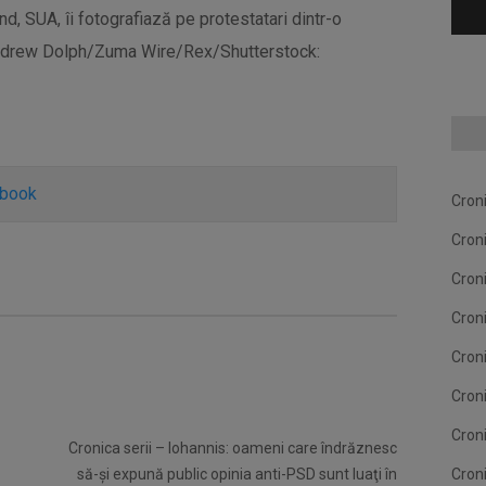
nd, SUA, îi fotografiază pe protestatari dintr-o
Andrew Dolph/Zuma Wire/Rex/Shutterstock:
ebook
Cron
Cron
Cron
Cron
Cron
Cron
Cron
Cronica serii – Iohannis: oameni care îndrăznesc
să-şi expună public opinia anti-PSD sunt luaţi în
Cron