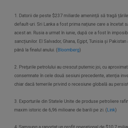
1. Datorii de peste $237 miliarde amenință să tragă țările
default-uri. Sri Lanka a fost prima națiune care a încetat s
acest an. Rusia a urmat în iunie, după ce a fost în imposibi
sancțiunilor. El Salvador, Ghana, Egipt, Tunisia și Pakista
până la finalul anului. (
Bloomberg
)
2. Preţurile petrolului au crescut puternic joi, cu aproxima
consemnate în cele două sesiuni precedente, atenţia invest
chiar dacă temerile privind o recesiune globală au persist
3. Exporturile din Statele Unite de produse petroliere raf
maxim istoric de 6,96 milioane de barili pe zi. (
Link
)
4. Samsung a raportat un profit operațional de $10,7 miliar