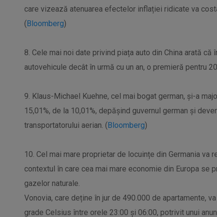
care vizează atenuarea efectelor inflației ridicate va cos
(
Bloomberg
)
8. Cele mai noi date privind piața auto din China arată că 
autovehicule decât în urmă cu un an, o premieră pentru 20
9. Klaus-Michael Kuehne, cel mai bogat german, și-a major
15,01%, de la 10,01%, depășind guvernul german și deven
transportatorului aerian. (
Bloomberg
)
10. Cel mai mare proprietar de locuințe din Germania va re
contextul în care cea mai mare economie din Europa se pr
gazelor naturale.
Vonovia, care deține în jur de 490.000 de apartamente, va 
grade Celsius între orele 23:00 și 06:00, potrivit unui anu