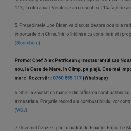
11%, în ritm anual. Veniturile au crescut cu 21% față de anu
5. Președintele Joe Biden va discuta despre posibile redu
importurile din China, într-o întâlnire cu consilierii săi pro
(
Bloomberg
)
Promo: Chef Alex Petricean și restaurantul sau Noua 
nou, la Casa de Mare, în Olimp, pe plajă. Cea mai imp
mare. Rezervări:
0760 855 117
(Whatsapp)
6. Shell a anuntat că marjele din rafinarea combustibilului
trimestriale. Prețurile record ale combustibilului vor contr
(
WSJ
)
7. Guvernul franzez, prin ministrul de Finanțe, Bruno Le M