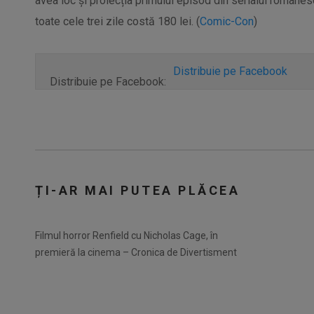
avea loc și proiecția primului episod din serialul român
toate cele trei zile costă 180 lei. (
Comic-Con
)
Distribuie pe Facebook
Distribuie pe Facebook:
ȚI-AR MAI PUTEA PLĂCEA
Filmul horror Renfield cu Nicholas Cage, în
premieră la cinema – Cronica de Divertisment