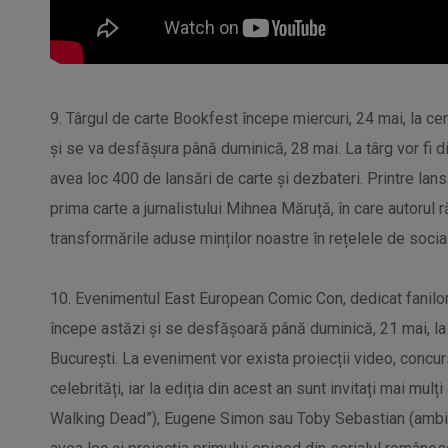
9. Târgul de carte Bookfest începe miercuri, 24 mai, la c
și se va desfășura până duminică, 28 mai. La târg vor fi dis
avea loc 400 de lansări de carte și dezbateri. Printre lans
prima carte a jurnalistului Mihnea Măruță, în care autorul 
transformările aduse minților noastre în rețelele de social
10. Evenimentul East European Comic Con, dedicat fanilor jo
începe astăzi și se desfășoară până duminică, 21 mai, l
București. La eveniment vor exista proiecții video, concur
celebrități, iar la ediția din acest an sunt invitați mai mulț
Walking Dead”), Eugene Simon sau Toby Sebastian (ambi