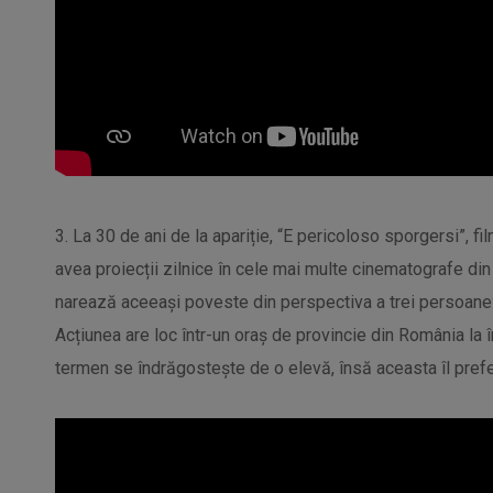
3. La 30 de ani de la apariție, “E pericoloso sporgersi”, fi
avea proiecții zilnice în cele mai multe cinematografe din ț
narează aceeași poveste din perspectiva a trei persoane: u
Acțiunea are loc într-un oraș de provincie din România la î
termen se îndrăgostește de o elevă, însă aceasta îl prefe