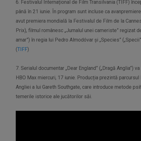
6. Festivalul Internațional de Film Transilvania (TIFF) în
până în 21 iunie. În program sunt incluse ca avanpremiere 
avut premiera mondială la Festivalul de Film de la Cannes:
Prix), filmul românesc „Jurnalul unei cameriste” regizat d
amar”) în regia lui Pedro Almodóvar și „Species” („Specii”).
(
TIFF
)
7. Serialul documentar „Dear England” („Dragă Anglia”) v
HBO Max miercuri, 17 iunie. Producția prezintă parcursul 
Angliei a lui Gareth Southgate, care introduce metode psi
temerile istorice ale jucătorilor săi.