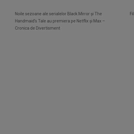
Noile sezoane ale serialelor Black Mirror și The
Fi
Handmaid’s Tale au premiera pe Netflix și Max –
Cronica de Divertisment