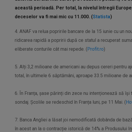
această perioadă. Per total, la nivelul întregii Europe
deceselor va fi mai mic cu 11.000. (
Statista
)
4. ANAF va relua popririle bancare de la 15 iunie cu un no
ridicarea rapidă a popririi după ce statul a recuperat suma
eliberate conturile cât mai repede. (
Profit.ro
)
5. Alți 3,2 milioane de americani au depus cereri pentru a
total, în ultimele 6 săptămâni, aproape 33.5 milioane de a
6. În Franța, șase părinți din zece nu intenționează să își 
sondaj. Școlile se redeschid în Franța luni, pe 11 Mai. (
Ho
7. Banca Angliei a lăsat joi nemodificată dobânda de bază,
în acest an la o contracție istorică de 14% a Produsului Inte