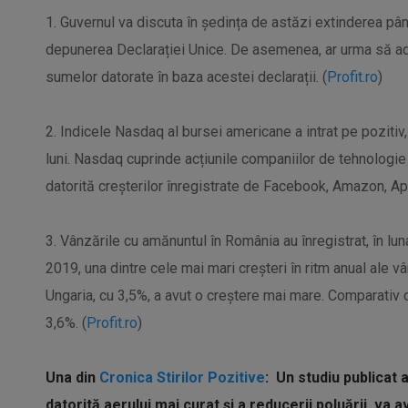
1. Guvernul va discuta în ședința de astăzi extinderea pân
depunerea Declarației Unice. De asemenea, ar urma să adop
sumelor datorate în baza acestei declarații. (
Profit.ro
)
2. Indicele Nasdaq al bursei americane a intrat pe pozitiv
luni. Nasdaq cuprinde acțiunile companiilor de tehnologie
datorită creșterilor înregistrate de Facebook, Amazon, App
3. Vânzările cu amănuntul în România au înregistrat, în lu
2019, una dintre cele mai mari creșteri în ritm anual ale v
Ungaria, cu 3,5%, a avut o creștere mai mare. Comparativ c
3,6%. (
Profit.ro
)
Una din
Cronica Stirilor Pozitive
: Un studiu publicat
datorită aerului mai curat și a reducerii poluării, va