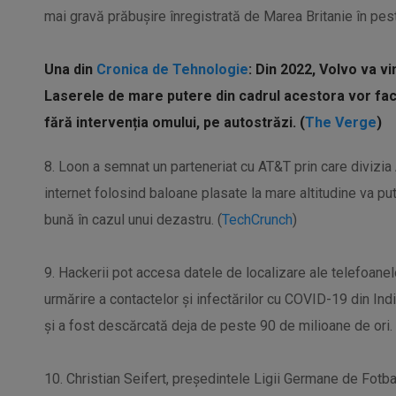
mai gravă prăbușire înregistrată de Marea Britanie în pest
Una din
Cronica de Tehnologie
: Din 2022, Volvo va v
Laserele de mare putere din cadrul acestora vor fac
fără intervenția omului, pe autostrăzi. (
The Verge
)
8. Loon a semnat un parteneriat cu AT&T prin care divizia
internet folosind baloane plasate la mare altitudine va pu
bună în cazul unui dezastru. (
TechCrunch
)
9. Hackerii pot accesa datele de localizare ale telefoanel
urmărire a contactelor și infectărilor cu COVID-19 din Ind
și a fost descărcată deja de peste 90 de milioane de ori. 
10. Christian Seifert, preşedintele Ligii Germane de Fotba