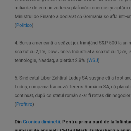
miliarde de euro în vederea plafonării energiei şi ajutării c
Ministrul de Finanțe a declarat că Germania se află într-un
(
Politico
)
4. Bursa americană a scăzut joi, trimițând S&P 500 la un
scăzut cu 2,1%, Dow Jones Industrial a scăzut cu 1,5%, i
tehnologie, Nasdaq, a pierdut 2,8%. (
WSJ
)
5. Sindicatul Liber Zahărul Luduș SA susține că a fost anu
Luduș, compania franceză Tereos România SA, că planul de 
continuat, după ce statul român s-ar fi retras din negocier
(
Profit.ro
)
Din
Cronica diminetii
: Pentru prima oară de la înfiin
numărul de angajați. CEO-ul Mark Zuckerberg a anunț