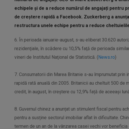
echipele și de a reduce numărul de angajați pentru p
de creștere rapidă a Facebook. Zuckerberg a anunțat
restructura unele echipe pentru a reduce cheltuielile și
6. În perioada ianuarie-august, s-au eliberat 30.620 autoriz
rezidenţiale, în scădere cu 10,5% faţă de perioada similară
vineri de Institutul Naţional de Statistică. (
News.ro
)
7. Consumatorii din Marea Britanie s-au împrumutat prin i
rapidă rată anuală din 2005. Britanicii au cheltuit 500 de m
credit, în august, în creștere cu 12,9% față de aceeași lună 
8. Guvernul chinez a anunțat un stimulent fiscal pentru ach
pentru a susține sectorul imobiliar aflat în dificultate. Ch
termen de un an de la vânzarea casei vechi vor beneficia 