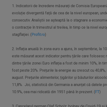
1. Indicatorii de încredere măsurați de Comisia European
evoluție divergentă față de cea de la nivel european, und
consecutiv. Analiștii se așteaptă la o stagnare a economie
o contracție în trimestrul al treilea, în timp ce la nivel eu
stagflației. (
Profit.ro
)
2. Inflația anuală în zona euro a ajuns, în septembrie, la 1
este măsurat acest indicator pentru țările care folosesc
dintre țările zonei Euro inflația a fost de minim 10%, în tim
fost peste 20%. Prețurile la energie au crescut cu 40,8%,
august. Prețurile alimentelor, țigărilor și băuturilor alcoo
11,8%. Joi, statistică din Germania a anunțat că datele pr
10.9%, cea mai ridicată din 1951 până în prezent. (
FT
)
3. Cancelarul german Olaf Scholz, bolnav de Covid-19 şi î