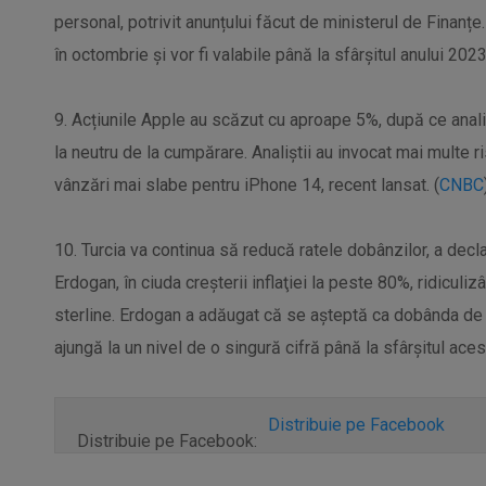
personal, potrivit anunțului făcut de ministerul de Finanțe
în octombrie și vor fi valabile până la sfârșitul anului 2023
9. Acțiunile Apple au scăzut cu aproape 5%, după ce anali
la neutru de la cumpărare. Analiștii au invocat mai multe r
vânzări mai slabe pentru iPhone 14, recent lansat. (
CNBC
10. Turcia va continua să reducă ratele dobânzilor, a decl
Erdogan, în ciuda creşterii inflaţiei la peste 80%, ridiculiz
sterline. Erdogan a adăugat că se aşteptă ca dobânda de r
ajungă la un nivel de o singură cifră până la sfârşitul acest
Distribuie pe Facebook
Distribuie pe Facebook: