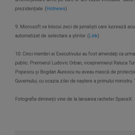
prezidențiale. (
Hotnews
)
9. Microsoft va înlocui zeci de jurnaliști care lucrează a
automatizat de selectare a știrilor. (
Link
)
10. Cinci membri ai Executivului au fost amendaţi ca urmar
public. Premierul Ludovic Orban, vicepremierul Raluca Turc
Popescu şi Bogdan Aurescu nu aveau mască de protecţie, ia
Guvernului, cu ocazia zilei de naştere a primului ministru.
Fotografia dimineții vine de la lansarea rachetei SpaceX: