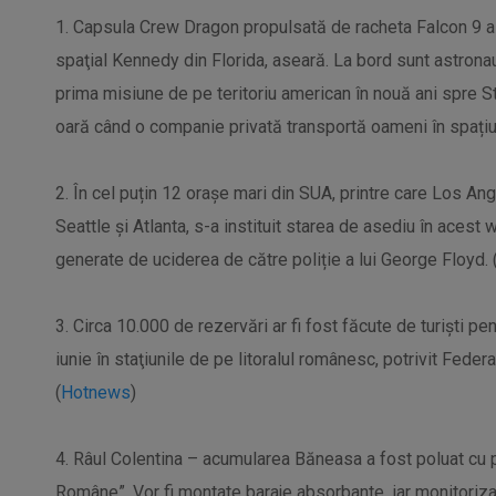
1. Capsula Crew Dragon propulsată de racheta Falcon 9 a 
spaţial Kennedy din Florida, aseară. La bord sunt astrona
prima misiune de pe teritoriu american în nouă ani spre St
oară când o companie privată transportă oameni în spațiu.
2. În cel puțin 12 orașe mari din SUA, printre care Los An
Seattle și Atlanta, s-a instituit starea de asediu în aces
generate de uciderea de către poliție a lui George Floyd. 
3. Circa 10.000 de rezervări ar fi fost făcute de turişti 
iunie în staţiunile de pe litoralul românesc, potrivit Feder
(
Hotnews
)
4. Râul Colentina – acumularea Băneasa a fost poluat cu 
Române”. Vor fi montate baraje absorbante, iar monitorizar