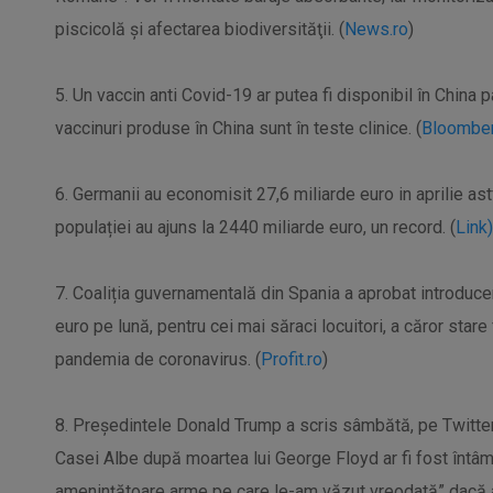
piscicolă şi afectarea biodiversităţii. (
News.ro
)
5. Un vaccin anti Covid-19 ar putea fi disponibil în China p
vaccinuri produse în China sunt în teste clinice. (
Bloombe
6. Germanii au economisit 27,6 miliarde euro in aprilie ast
populației au ajuns la 2440 miliarde euro, un record. (
Link)
7. Coaliția guvernamentală din Spania a aprobat introduce
euro pe lună, pentru cei mai săraci locuitori, a căror stare
pandemia de coronavirus. (
Profit.ro
)
8. Președintele Donald Trump a scris sâmbătă, pe Twitter,
Casei Albe după moartea lui George Floyd ar fi fost întâmp
amenințătoare arme pe care le-am văzut vreodată” dacă ar