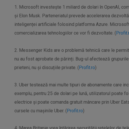
1. Microsoft investește 1 miliard de dolari în OpenAI, co
și Elon Musk. Parteneriatul prevede accelerarea dezvoltăr
inteligenței artificiale folosind platforma Azure. Microsof
comercializarea tehnologiilor ce vor fi dezvoltate. (
Profit.
2. Messenger Kids are o problemă tehnică care le permit
nu au fost aprobate de părinți. Bug-ul afectează grupurile d
prieteni, nu și discuțiile private. (
Profit.ro
)
3. Uber testează mai multe tipuri de abonamente care inc
exemplu, pentru 25 de dolari pe lună, utilizatorul poate folo
electrice și poate comanda gratuit mâncare prin Uber Eats
cursele cu mașinile Uber. (
Profit.ro
)
4. Marea Britanie vrea întărirea securității rețelelor de tel