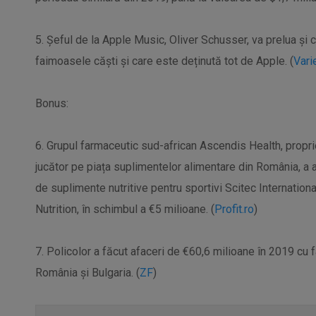
5. Șeful de la Apple Music, Oliver Schusser, va prelua ș
faimoasele căști și care este deținută tot de Apple. (
Vari
Bonus:
6. Grupul farmaceutic sud-african Ascendis Health, prop
jucător pe piața suplimentelor alimentare din România, a a
de suplimente nutritive pentru sportivi Scitec Internation
Nutrition, în schimbul a €5 milioane. (
Profit.ro
)
7. Policolor a făcut afaceri de €60,6 milioane în 2019 cu f
România şi Bulgaria. (
ZF
)