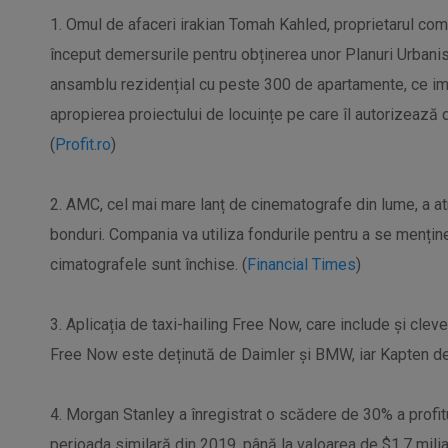
1. Omul de afaceri irakian Tomah Kahled, proprietarul comp
început demersurile pentru obținerea unor Planuri Urbanis
ansamblu rezidențial cu peste 300 de apartamente, ce impl
apropierea proiectului de locuințe pe care îl autorizează d
(
Profit.ro
)
2. AMC, cel mai mare lanț de cinematografe din lume, a a
bonduri. Compania va utiliza fondurile pentru a se menține p
cimatografele sunt închise. (
Financial Times
)
3. Aplicația de taxi-hailing Free Now, care include și clev
Free Now este deținută de Daimler și BMW, iar Kapten de
4. Morgan Stanley a înregistrat o scădere de 30% a profitul
perioada similară din 2019, până la valoarea de $1,7 miliar