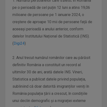
1. Numărul persoanelor care trăiesc în România
pe o perioadă de cel puțin 12 luni a atins 19,06
milioane de persoane pe 1 ianuarie 2024, o
creștere de aproape 10 mii de persoane față de
aceeași perioadă a anului anterior, conform
datelor Institutului Național de Statistică (INS).
(
Digi24
)
2. Anul trecut numărul românilor care au părăsit
definitiv România a constituit un record al
ultimilor 30 de ani, arată datele INS. Vineri,
Statistica a publicat datele privind populația,
subliniind că doar datorită imigranților veniți în
România populația țării a crescut, în condițiile
unui declin demografic și a migrației externe