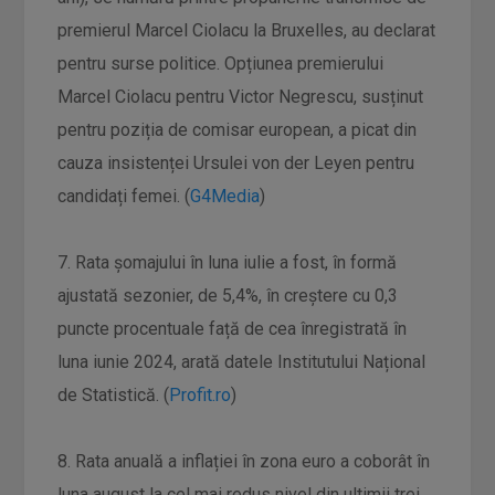
premierul Marcel Ciolacu la Bruxelles, au declarat
pentru surse politice. Opțiunea premierului
Marcel Ciolacu pentru Victor Negrescu, susținut
pentru poziția de comisar european, a picat din
cauza insistenței Ursulei von der Leyen pentru
candidați femei. (
G4Media
)
7. Rata șomajului în luna iulie a fost, în formă
ajustată sezonier, de 5,4%, în creștere cu 0,3
puncte procentuale față de cea înregistrată în
luna iunie 2024, arată datele Institutului Național
de Statistică. (
Profit.ro
)
8. Rata anuală a inflației în zona euro a coborât în
luna august la cel mai redus nivel din ultimii trei