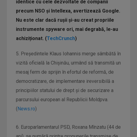
identice cu cele dezvoltate de companii
precum NSO și Intellexa, avertizează Google.
Nu este clar dacă rușii și-au creat propriile
instrumente spyware ori, mai degrabă, le-au
achiziționat. (
TechCrunch
)
5. Preşedintele Klaus Iohannis merge sâmbătă în
vizită oficială la Chişinău, urmând să transmită un
mesaj ferm de sprijin în efortul de reformă, de
democratizare, de implementare ireversibilă a
principiilor statului de drept şi de securizare a
parcursului european al Republicii Moldpva.
(
News.ro
)
6. Europarlamentarul PSD, Roxana Mînzatu (44 de
ani), se numără printre propunerile transmise de