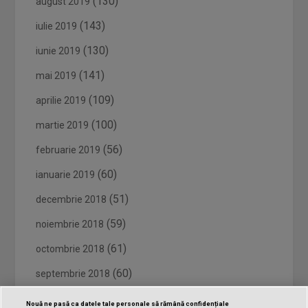
(130)
august 2019
(143)
iulie 2019
(130)
iunie 2019
(141)
mai 2019
(109)
aprilie 2019
(100)
martie 2019
(56)
februarie 2019
(60)
ianuarie 2019
(51)
decembrie 2018
(59)
noiembrie 2018
(61)
octombrie 2018
(60)
septembrie 2018
(62)
august 2018
Nouă ne pasă ca datele tale personale să rămână confidențiale