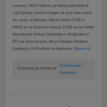
Lucescu, PAOK Salonic, pe tabloul principal al
Ligii Europa, conform tragerii la sorţi care a avut
loc, vineri, la Monaco. Meciul dintre FCSB şi
PAOK se va disputa în Grecia. FCSB va mai întâlni
Manchester United, Olympiakos, Midtjylland şi
RFS pe teren propriu, dar şi Glasgow Rangers,
Qarabag şi Hoffenheim în deplasare. (
News.ro
)
Distribuie pe
Distribuie pe Facebook:
Facebook