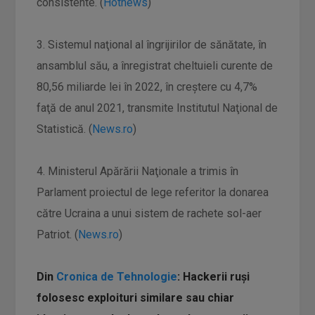
consistente. (
Hotnews
)
3. Sistemul naţional al îngrijirilor de sănătate, în
ansamblul său, a înregistrat cheltuieli curente de
80,56 miliarde lei în 2022, în creştere cu 4,7%
faţă de anul 2021, transmite Institutul Naţional de
Statistică. (
News.ro
)
4. Ministerul Apărării Naţionale a trimis în
Parlament proiectul de lege referitor la donarea
către Ucraina a unui sistem de rachete sol-aer
Patriot. (
News.ro
)
Din
Cronica de Tehnologie
: Hackerii ruși
folosesc exploituri similare sau chiar