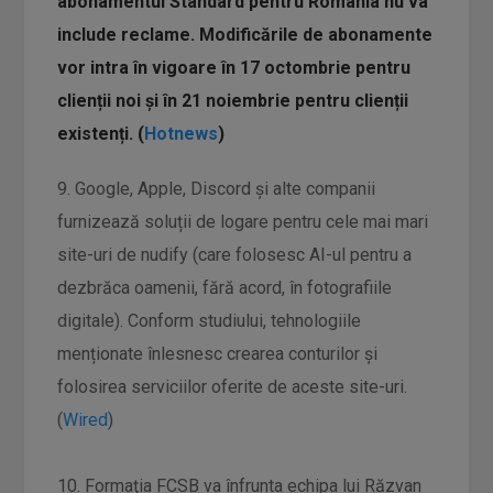
abonamentul Standard pentru România nu va
include reclame. Modificările de abonamente
vor intra în vigoare în 17 octombrie pentru
clienții noi și în 21 noiembrie pentru clienții
existenți. (
Hotnews
)
9. Google, Apple, Discord și alte companii
furnizează soluții de logare pentru cele mai mari
site-uri de nudify (care folosesc AI-ul pentru a
dezbrăca oamenii, fără acord, în fotografiile
digitale). Conform studiului, tehnologiile
menționate înlesnesc crearea conturilor și
folosirea serviciilor oferite de aceste site-uri.
(
Wired
)
10. Formaţia FCSB va înfrunta echipa lui Răzvan