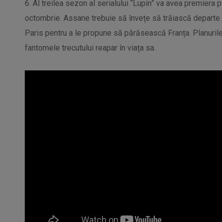
6. Al treilea sezon al serialului “Lupin” va avea premiera 
octombrie. Assane trebuie să învețe să trăiască departe d
Paris pentru a le propune să părăsească Franța. Planuril
fantomele trecutului reapar în viața sa.